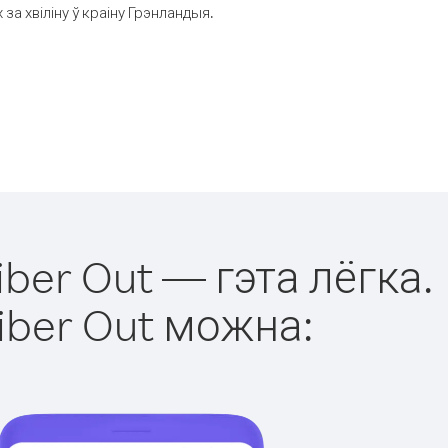
а хвіліну ў краіну Грэнландыя.
ber Out — гэта лёгка.
iber Out можна: