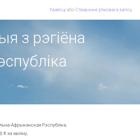
Увайсці
або
Стварэнне ўліковага запісу
ыя з рэгіёна
эспубліка
альна-Афрыканская Рэспубліка.
¢ за хвіліну.