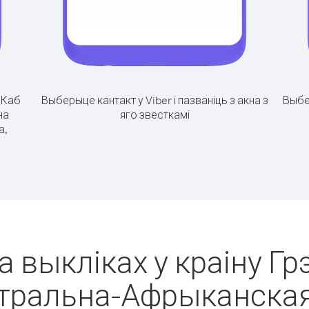
.
Каб
Выберыце кантакт у Viber і пазваніць з акна з
Выбе
на
яго звесткамі
а,
а выкліках у краіну Г
нтральна-Афрыканская