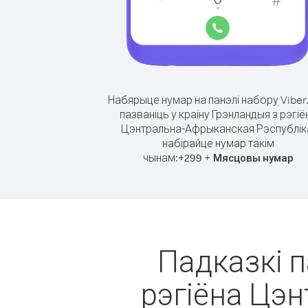
Набярыце нумар на панэлі набору Viber
пазваніць у краіну Грэнландыя з рэгіё
Цэнтральна-Афрыканская Рэспублік
набірайце нумар такім
чынам:
+
+
299
Мясцовы нумар
Падказкі п
рэгіёна Цэ