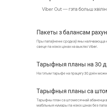
Viber Out — гэта больш хвіл
Пакеты з балансам раху
Пры папаўненні сродкаў яны налічваюцца н
свеце па нізкіх цэнах на выклікі Viber.
Тарыфныя планы на 30 д
На гэтым тарыфе на працягу 30 дзён можна 
Тарыфныя планы са штом
Тарыфны план са штомесячнай абаненцкай
мабільныя нумары па нізкіх цэнах без пап