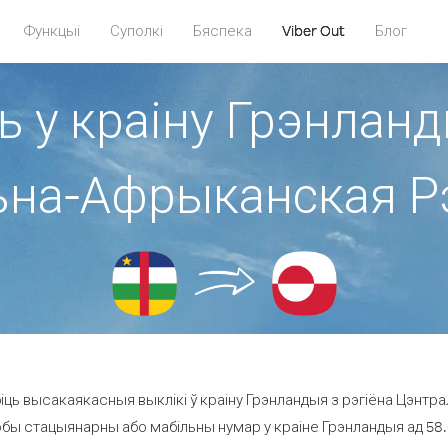
Функцыі
Суполкі
Бяспека
Viber Out
Блог
ь у краіну Грэнланд
на-Афрыканская Р
іць высакаякасныя выклікі ў краіну Грэнландыя з рэгіёна Цэнтр
юбы стацыянарны або мабільны нумар у краіне Грэнландыя ад 58.0 