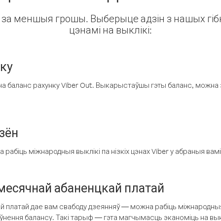
ін за меншыя грошы. Выберыце адзін з нашых гібк
цэнамі на выклікі:
нку
а баланс рахунку Viber Out. Выкарыстаўшы гэты баланс, можна 
зён
рабіць міжнародныя выклікі па нізкіх цэнах Viber у абраныя вамі
есячнай абаненцкай платай
 платай дае вам свабоду дзеянняў — можна рабіць міжнародныя 
аўнення балансу. Такі тарыф — гэта магчымасць эканоміць на выкл