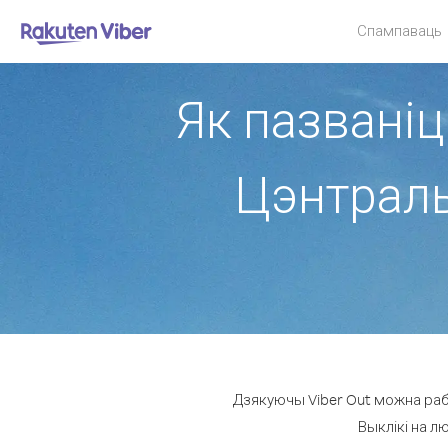
Спампаваць
Як пазваніц
Цэнтраль
Дзякуючы Viber Out можна раб
Выклікі на л