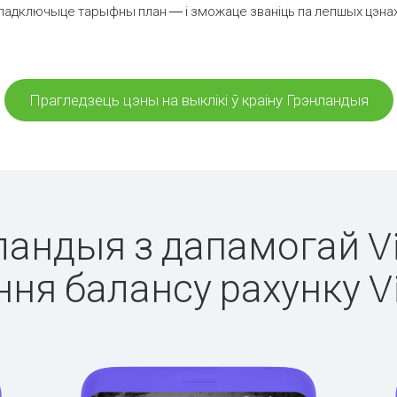
падключыце тарыфны план — і зможаце званіць па лепшых цэнах з
Прагледзець цэны на выклікі ў краіну Грэнландыя
нландыя з дапамогай Vi
ня балансу рахунку V