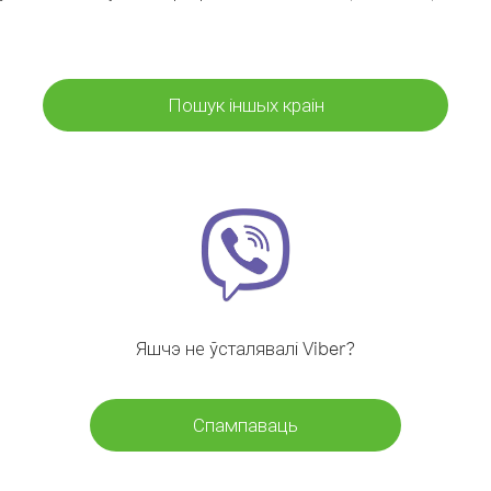
Пошук іншых краін
Яшчэ не ўсталявалі Viber?
Спампаваць