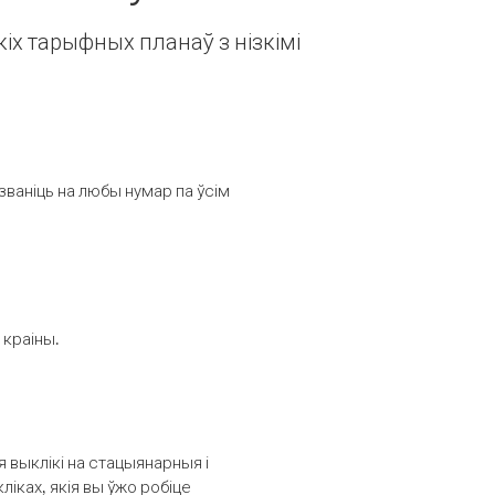
іх тарыфных планаў з нізкімі
званіць на любы нумар па ўсім
 краіны.
выклікі на стацыянарныя і
іках, якія вы ўжо робіце