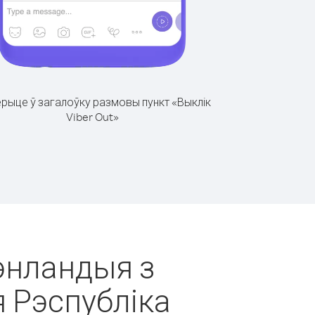
рыце ў загалоўку размовы пункт «Выклік
Viber Out»
рэнландыя з
 Рэспубліка