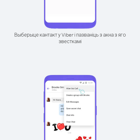
Выберыце кантакт у Viber і пазваніць з акна з яго
звесткамі