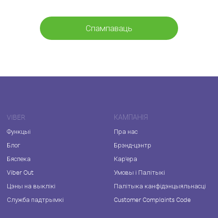
Спампаваць
VIBER
КАМПАНІЯ
Функцыі
Пра нас
Блог
Брэнд-цэнтр
Бяспека
Кар'ера
Viber Out
Умовы і Палітыкі
Цэны на выклікі
Палітыка канфідэнцыяльнасці
Служба падтрымкі
Customer Complaints Code