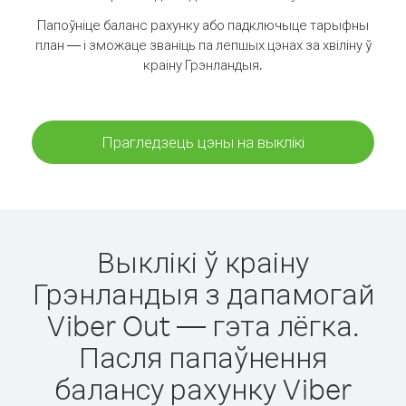
Папоўніце баланс рахунку або падключыце тарыфны
план — і зможаце званіць па лепшых цэнах за хвіліну ў
краіну Грэнландыя.
Прагледзець цэны на выклікі
Выклікі ў краіну
Грэнландыя з дапамогай
Viber Out — гэта лёгка.
Пасля папаўнення
балансу рахунку Viber