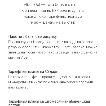
Viber Out — гэта больш хвілін за
меншыя грошы. Выберыце адзін з
нашых гібкіх тарыфных планаў з
нізкімі цэнамі на выклікі:
Пакеты з балансам рахунку
Пры папаўненні сродкаў яны налічваюцца на баланс
рахунку Viber Out. Выкарыстаўшы гэты баланс, можна
званіць на любы нумар па ўсім свеце па нізкіх цэнах на
выклікі Viber.
Тарыфныя планы на 30 дзён
На гэтым тарыфе на працягу 30 дзён можна рабіць
міжнародныя выклікі па нізкіх цэнах Viber у абраныя
вамі краіны.
Тарыфныя планы са штомесячнай абаненцкай
платай