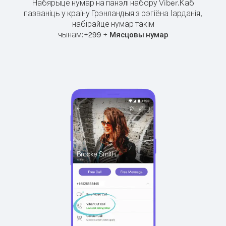
Набярыце нумар на панэлі набору Viber.
Каб
пазваніць у краіну Грэнландыя з рэгіёна Іарданія,
набірайце нумар такім
чынам:
+
+
299
Мясцовы нумар