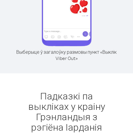
Выберыце ў загалоўку размовы пункт «Выклік
Viber Out»
Падказкі па
выкліках у краіну
Грэнландыя з
рэгіёна Іарданія