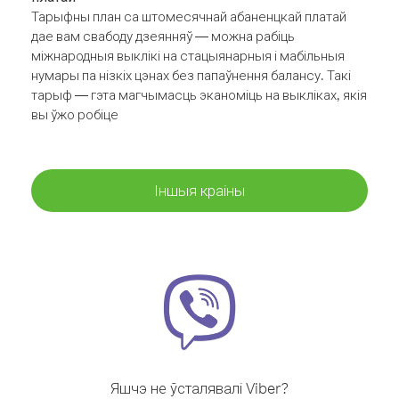
Тарыфны план са штомесячнай абаненцкай платай
дае вам свабоду дзеянняў — можна рабіць
міжнародныя выклікі на стацыянарныя і мабільныя
нумары па нізкіх цэнах без папаўнення балансу. Такі
тарыф — гэта магчымасць эканоміць на выкліках, якія
вы ўжо робіце
Іншыя краіны
Яшчэ не ўсталявалі Viber?