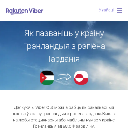
Увайсці
Togg
navig
Як пазваніць у краіну
Грэнландыя з рэгіёна
Іарданія
Дзякуючы Viber Out можна рабіць высакаякасныя
выклікі ў краіну Грэнландыя з рэгіёна Іарданія.
Выклікі
на любы стацыянарны або мабільны нумар у краіне
Грэнландыя ад 58.0 ¢ за хвіліну.