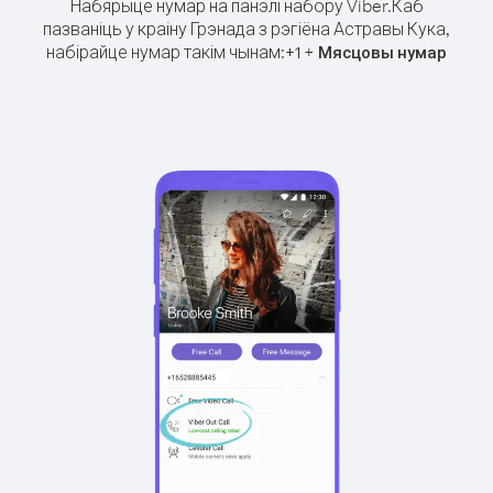
Набярыце нумар на панэлі набору Viber.
Каб
пазваніць у краіну Грэнада з рэгіёна Астравы Кука,
набірайце нумар такім чынам:
+
+
1
Мясцовы нумар