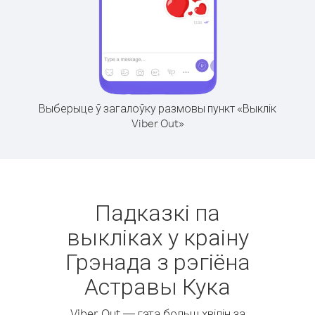
Выберыце ў загалоўку размовы пункт «Выклік
Viber Out»
Падказкі па
выкліках у краіну
Грэнада з рэгіёна
Астравы Кука
Viber Out — гэта больш хвілін за