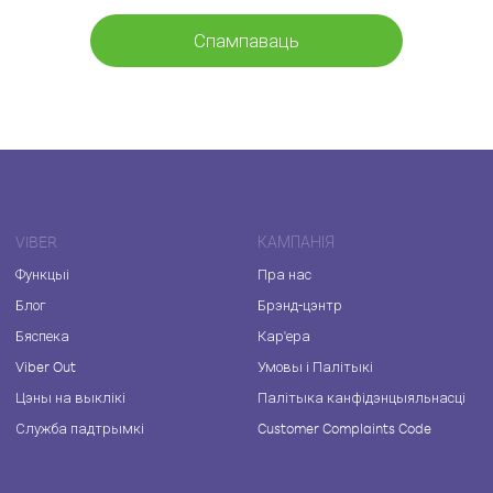
Спампаваць
VIBER
КАМПАНІЯ
Функцыі
Пра нас
Блог
Брэнд-цэнтр
Бяспека
Кар'ера
Viber Out
Умовы і Палітыкі
Цэны на выклікі
Палітыка канфідэнцыяльнасці
Служба падтрымкі
Customer Complaints Code