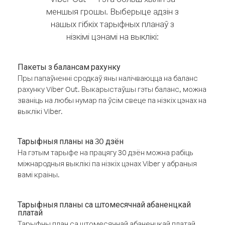
меншыя грошы. Выберыце адзін з
нашых гібкіх тарыфных планаў з
нізкімі цэнамі на выклікі:
Пакеты з балансам рахунку
Пры папаўненні сродкаў яны налічваюцца на баланс
рахунку Viber Out. Выкарыстаўшы гэты баланс, можна
званіць на любы нумар па ўсім свеце па нізкіх цэнах на
выклікі Viber.
Тарыфныя планы на 30 дзён
На гэтым тарыфе на працягу 30 дзён можна рабіць
міжнародныя выклікі па нізкіх цэнах Viber у абраныя
вамі краіны.
Тарыфныя планы са штомесячнай абаненцкай
платай
Тарыфны план са штомесячнай абаненцкай платай