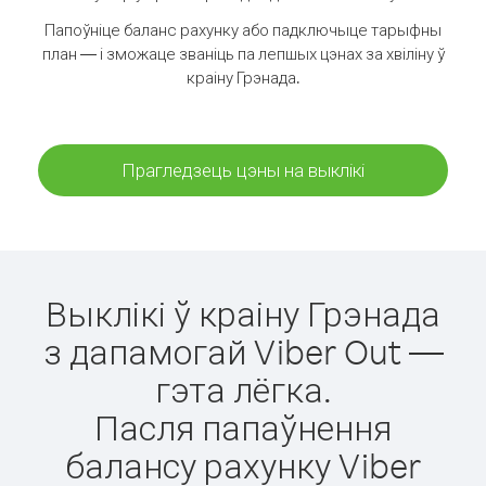
Папоўніце баланс рахунку або падключыце тарыфны
план — і зможаце званіць па лепшых цэнах за хвіліну ў
краіну Грэнада.
Прагледзець цэны на выклікі
Выклікі ў краіну Грэнада
з дапамогай Viber Out —
гэта лёгка.
Пасля папаўнення
балансу рахунку Viber