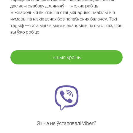
дае вам свабоду дзеянняў — можна рабіць
міжнародныя выклікі на стацыянарныя і мабільныя
нумары па нізкіх цэнах без папаўнення балансу. Такі
тарыф — гэта магчымасць эканоміць на выкліках, якія
вы ўжо робіце
Іншыя краіны
Яшчэ не ўсталявалі Viber?