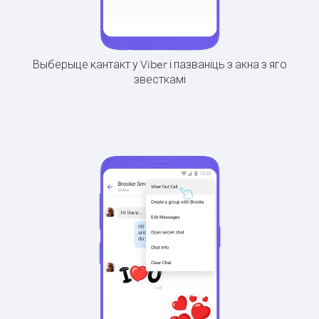
Выберыце кантакт у Viber і пазваніць з акна з яго
звесткамі