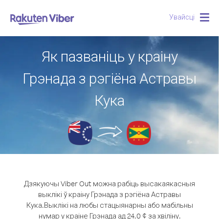
Увайсці
Togg
navig
Як пазваніць у краіну
Грэнада з рэгіёна Астравы
Кука
Дзякуючы Viber Out можна рабіць высакаякасныя
выклікі ў краіну Грэнада з рэгіёна Астравы
Кука.
Выклікі на любы стацыянарны або мабільны
нумар у краіне Грэнада ад 24.0 ¢ за хвіліну.