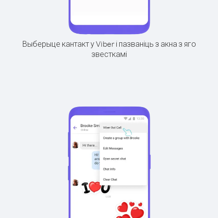
Выберыце кантакт у Viber і пазваніць з акна з яго
звесткамі