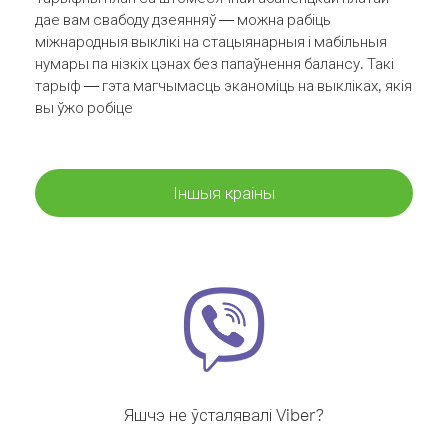
дае вам свабоду дзеянняў — можна рабіць
міжнародныя выклікі на стацыянарныя і мабільныя
нумары па нізкіх цэнах без папаўнення балансу. Такі
тарыф — гэта магчымасць эканоміць на выкліках, якія
вы ўжо робіце
Іншыя краіны
Яшчэ не ўсталявалі Viber?