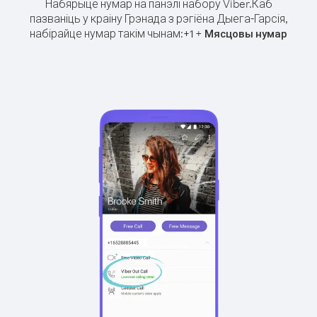
Набярыце нумар на панэлі набору Viber.
Каб
пазваніць у краіну Грэнада з рэгіёна Дыега-Гарсія,
набірайце нумар такім чынам:
+
+
1
Мясцовы нумар