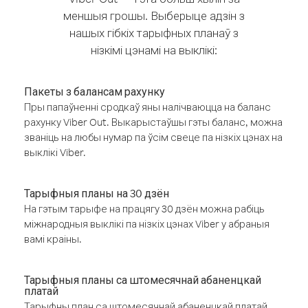
меншыя грошы. Выберыце адзін з
нашых гібкіх тарыфных планаў з
нізкімі цэнамі на выклікі:
Пакеты з балансам рахунку
Пры папаўненні сродкаў яны налічваюцца на баланс
рахунку Viber Out. Выкарыстаўшы гэты баланс, можна
званіць на любы нумар па ўсім свеце па нізкіх цэнах на
выклікі Viber.
Тарыфныя планы на 30 дзён
На гэтым тарыфе на працягу 30 дзён можна рабіць
міжнародныя выклікі па нізкіх цэнах Viber у абраныя
вамі краіны.
Тарыфныя планы са штомесячнай абаненцкай
платай
Тарыфны план са штомесячнай абаненцкай платай