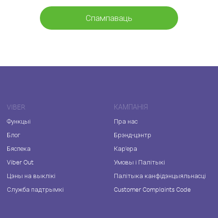
Спампаваць
VIBER
КАМПАНІЯ
Функцыі
Пра нас
Блог
Брэнд-цэнтр
Бяспека
Кар'ера
Viber Out
Умовы і Палітыкі
Цэны на выклікі
Палітыка канфідэнцыяльнасці
Служба падтрымкі
Customer Complaints Code