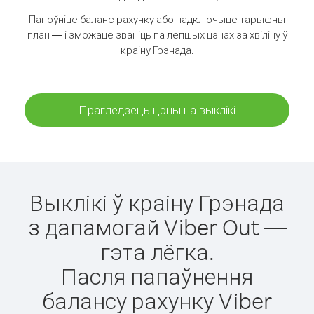
Папоўніце баланс рахунку або падключыце тарыфны
план — і зможаце званіць па лепшых цэнах за хвіліну ў
краіну Грэнада.
Прагледзець цэны на выклікі
Выклікі ў краіну Грэнада
з дапамогай Viber Out —
гэта лёгка.
Пасля папаўнення
балансу рахунку Viber