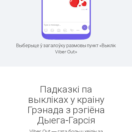
Выберыце ў загалоўку размовы пункт «Выклік
Viber Out»
Падказкі па
выкліках у краіну
Грэнада з рэгіёна
Дыега-Гарсія
Viber Out — гэта больш хвілін за