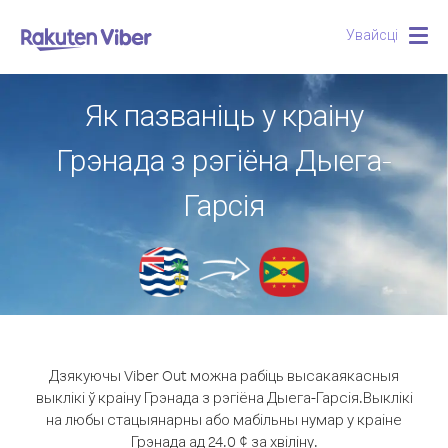
Увайсці
Togg
navig
Як пазваніць у краіну
Грэнада з рэгіёна Дыега-
Гарсія
Дзякуючы Viber Out можна рабіць высакаякасныя
выклікі ў краіну Грэнада з рэгіёна Дыега-Гарсія.
Выклікі
на любы стацыянарны або мабільны нумар у краіне
Грэнада ад 24.0 ¢ за хвіліну.