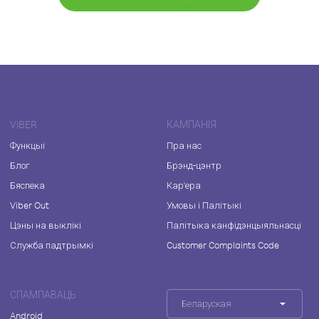
VIBER
КАМПАНІЯ
Функцыі
Пра нас
Блог
Брэнд-цэнтр
Бяспека
Кар'ера
Viber Out
Умовы і Палітыкі
Цэны на выклікі
Палітыка канфідэнцыяльнасці
Служба падтрымкі
Customer Complaints Code
СПАМПАВАЦЬ
Беларуская
Android