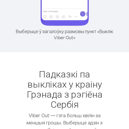
Выберыце ў загалоўку размовы пункт «Выклік
Viber Out»
Падказкі па
выкліках у краіну
Грэнада з рэгіёна
Сербія
Viber Out — гэта больш хвілін за
меншыя грошы. Выберыце адзін з