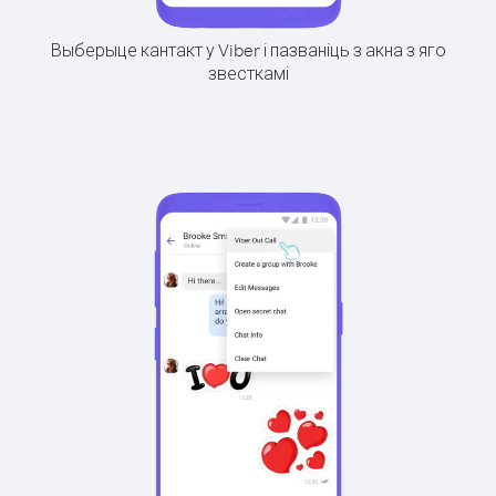
Выберыце кантакт у Viber і пазваніць з акна з яго
звесткамі