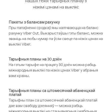
нашых гібкіх тарыфных планаў з
нізкімі цэнамі на выклікі:
Пакеты з балансам рахунку
Пры папаўненні сродкаў яны налічваюцца на баланс
рахунку Viber Out. Выкарыстаўшы гэты баланс, можна
званіць на любы нумар па ўсім свеце па нізкіх цэнах на
выклікі Viber.
Тарыфныя планы на 30 дзён
На гэтым тарыфе на працягу 30 дзён можна рабіць
міжнародныя выклікі па нізкіх цэнах Viber у абраныя
вамі краіны.
Тарыфныя планы са штомесячнай абаненцкай
платай
Тарыфны план са штомесячнай абаненцкай платай
дае вам свабоду дзеянняў — можна рабіць
міжнародныя выклікі на стацыянарныя і мабільныя