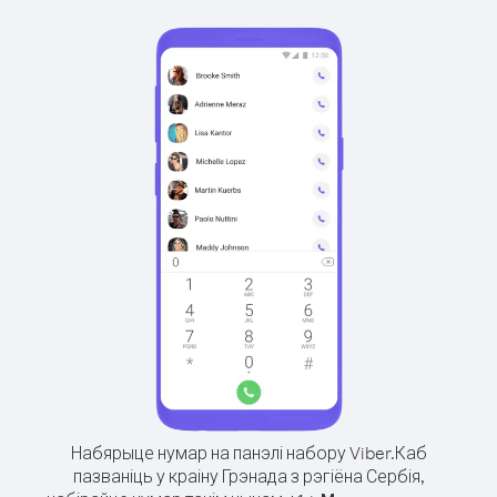
Набярыце нумар на панэлі набору Viber.
Каб
пазваніць у краіну Грэнада з рэгіёна Сербія,