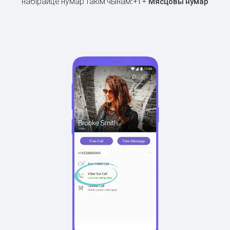
набірайце нумар такім чынам:
+
+
1
Мясцовы нумар