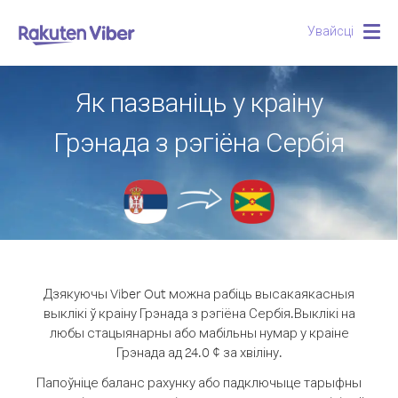
Увайсці
Togg
navig
Як пазваніць у краіну
Грэнада з рэгіёна Сербія
Дзякуючы Viber Out можна рабіць высакаякасныя
выклікі ў краіну Грэнада з рэгіёна Сербія.
Выклікі на
любы стацыянарны або мабільны нумар у краіне
Грэнада ад 24.0 ¢ за хвіліну.
Папоўніце баланс рахунку або падключыце тарыфны