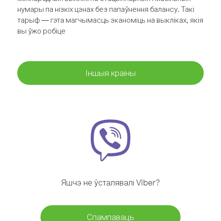
нумары па нізкіх цэнах без папаўнення балансу. Такі
тарыф — гэта магчымасць эканоміць на выкліках, якія
вы ўжо робіце
Іншыя краіны
Яшчэ не ўсталявалі Viber?
Спампаваць