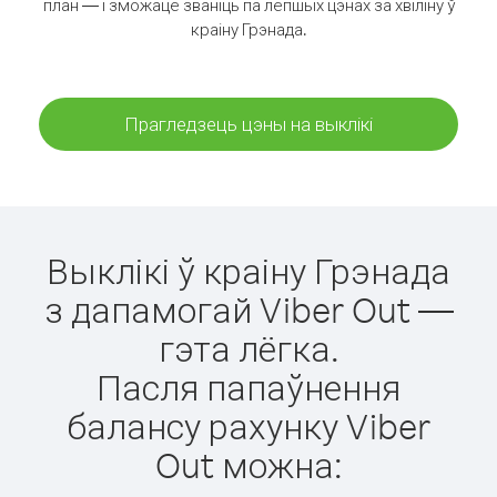
план — і зможаце званіць па лепшых цэнах за хвіліну ў
краіну Грэнада.
Прагледзець цэны на выклікі
Выклікі ў краіну Грэнада
з дапамогай Viber Out —
гэта лёгка.
Пасля папаўнення
балансу рахунку Viber
Out можна: