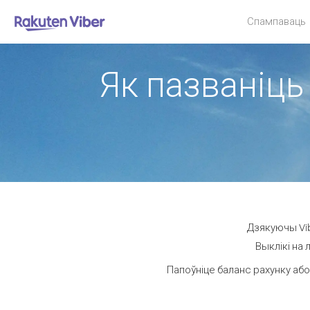
Спампаваць
Як пазваніць 
Дзякуючы Vib
Выклікі на 
Папоўніце баланс рахунку або