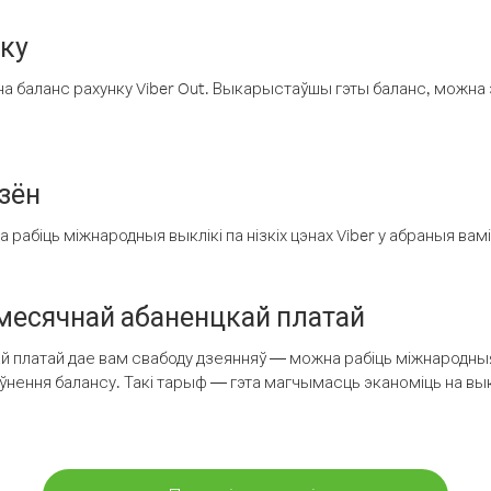
нку
а баланс рахунку Viber Out. Выкарыстаўшы гэты баланс, можна 
зён
рабіць міжнародныя выклікі па нізкіх цэнах Viber у абраныя вамі
есячнай абаненцкай платай
 платай дае вам свабоду дзеянняў — можна рабіць міжнародныя 
аўнення балансу. Такі тарыф — гэта магчымасць эканоміць на выкл