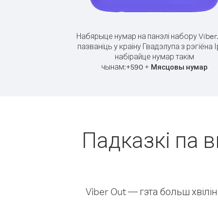
Набярыце нумар на панэлі набору Viber
пазваніць у краіну Гвадэлупа з рэгіёна І
набірайце нумар такім
чынам:
+
+
590
Мясцовы нумар
Падказкі па в
Viber Out — гэта больш хвіл