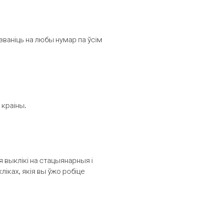
званіць на любы нумар па ўсім
 краіны.
выклікі на стацыянарныя і
іках, якія вы ўжо робіце