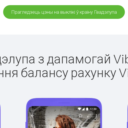
Прагледзець цэны на выклікі ў краіну Гвадэлупа
дэлупа з дапамогай Vi
ня балансу рахунку V