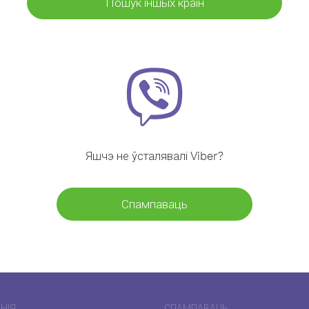
Пошук іншых краін
Яшчэ не ўсталявалі Viber?
Спампаваць
НІЯ
СПАМПАВАЦЬ