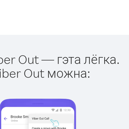
ber Out — гэта лёгка.
iber Out можна: