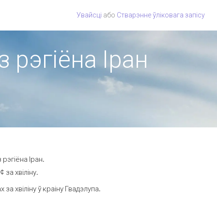
Увайсці
або
Стварэнне ўліковага запісу
з рэгіёна Іран
рэгіёна Іран.
 за хвіліну.
а хвіліну ў краіну Гвадэлупа.