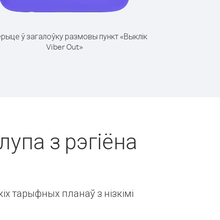
рыце ў загалоўку размовы пункт «Выклік
Viber Out»
лупа з рэгіёна
іх тарыфных планаў з нізкімі