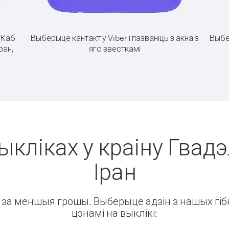
.
Каб
Выберыце кантакт у Viber і пазваніць з акна з
Выбе
ран,
яго звесткамі
ыкліках у краіну Гвадэ
Іран
ін за меншыя грошы. Выберыце адзін з нашых гібк
цэнамі на выклікі: