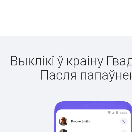
Выклікі ў краіну Гва
Пасля папаўнен