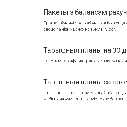
Пакеты з балансам раху
Пры папаўненні сродкаў яны налічваюцца н
свеце па нізкіх цэнах на выклікі Viber.
Тарыфныя планы на 30 д
На гэтым тарыфе на працягу 30 дзён можна 
Тарыфныя планы са штом
Тарыфны план са штомесячнай абаненцкай
мабільныя нумары па нізкіх цэнах без пап