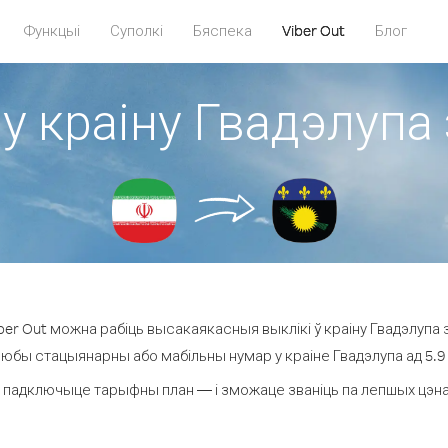
Функцыі
Суполкі
Бяспека
Viber Out
Блог
у краіну Гвадэлупа 
er Out можна рабіць высакаякасныя выклікі ў краіну Гвадэлупа з 
любы стацыянарны або мабільны нумар у краіне Гвадэлупа ад 5.9 ¢
 падключыце тарыфны план — і зможаце званіць па лепшых цэнах з