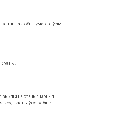
званіць на любы нумар па ўсім
 краіны.
выклікі на стацыянарныя і
іках, якія вы ўжо робіце