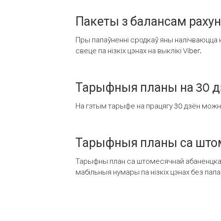
Пакеты з балансам раху
Пры папаўненні сродкаў яны налічваюцца н
свеце па нізкіх цэнах на выклікі Viber.
Тарыфныя планы на 30 д
На гэтым тарыфе на працягу 30 дзён можна 
Тарыфныя планы са штом
Тарыфны план са штомесячнай абаненцкай
мабільныя нумары па нізкіх цэнах без пап