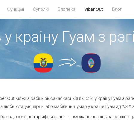
Функцыі
Суполкі
Бяспека
Viber Out
Блог
 у краіну Гуам з рэ
er Out можна рабіць высакаякасныя выклікі ў краіну Гуам з рэг
на любы стацыянарны або мабільны нумар у краіне Гуам ад 2.3 ¢ за
бо падключыце тарыфны план — і зможаце званіць па лепшых цэна