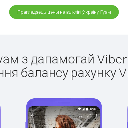
Прагледзець цэны на выклікі ў краіну Гуам
Гуам з дапамогай Viber
ня балансу рахунку V