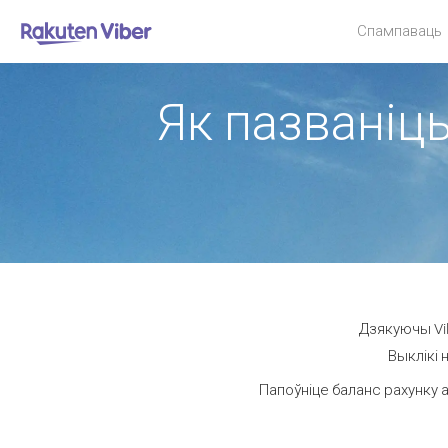
Спампаваць
Як пазваніць
Дзякуючы Vib
Выклікі 
Папоўніце баланс рахунку а