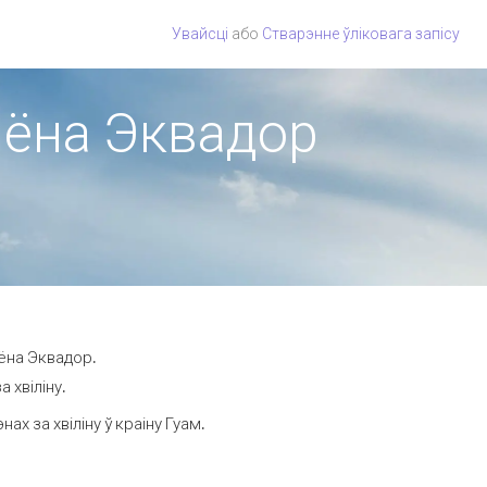
Увайсці
або
Стварэнне ўліковага запісу
гіёна Эквадор
іёна Эквадор.
 хвіліну.
х за хвіліну ў краіну Гуам.