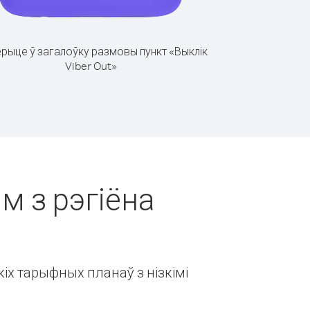
рыце ў загалоўку размовы пункт «Выклік
Viber Out»
м з рэгіёна
іх тарыфных планаў з нізкімі