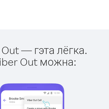
 Out — гэта лёгка.
iber Out можна: