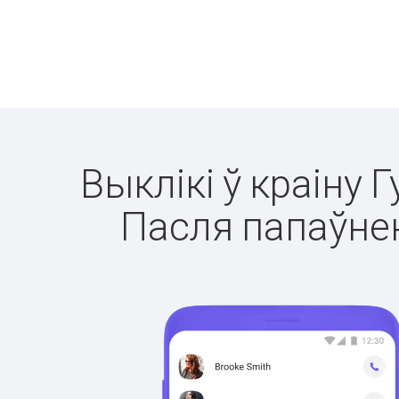
Выклікі ў краіну 
Пасля папаўнен