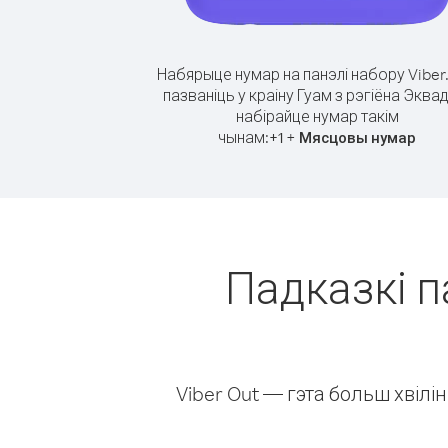
Набярыце нумар на панэлі набору Viber
пазваніць у краіну Гуам з рэгіёна Эква
набірайце нумар такім
чынам:
+
+
1
Мясцовы нумар
Падказкі п
Viber Out — гэта больш хвіл