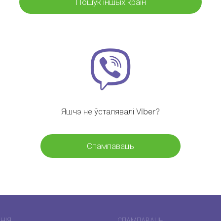
Пошук іншых краін
Яшчэ не ўсталявалі Viber?
Спампаваць
НІЯ
СПАМПАВАЦЬ