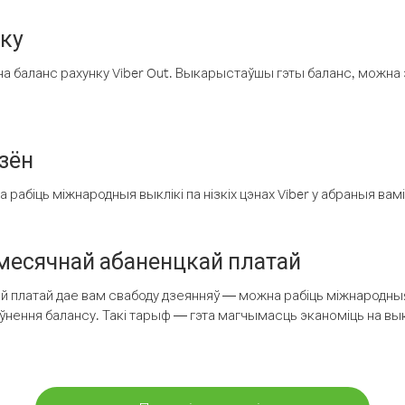
нку
а баланс рахунку Viber Out. Выкарыстаўшы гэты баланс, можна 
зён
рабіць міжнародныя выклікі па нізкіх цэнах Viber у абраныя вамі
есячнай абаненцкай платай
 платай дае вам свабоду дзеянняў — можна рабіць міжнародныя 
аўнення балансу. Такі тарыф — гэта магчымасць эканоміць на выкл