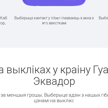
.
Каб
Выберыце кантакт у Viber і пазваніць з акна з
Выбе
дор,
яго звесткамі
а выкліках у краіну Гуа
Эквадор
ін за меншыя грошы. Выберыце адзін з нашых гібк
цэнамі на выклікі: