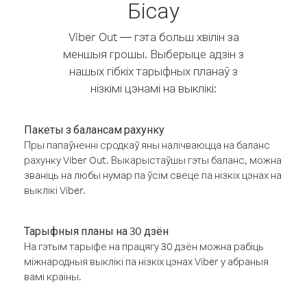
Бісау
Viber Out — гэта больш хвілін за
меншыя грошы. Выберыце адзін з
нашых гібкіх тарыфных планаў з
нізкімі цэнамі на выклікі:
Пакеты з балансам рахунку
Пры папаўненні сродкаў яны налічваюцца на баланс
рахунку Viber Out. Выкарыстаўшы гэты баланс, можна
званіць на любы нумар па ўсім свеце па нізкіх цэнах на
выклікі Viber.
Тарыфныя планы на 30 дзён
На гэтым тарыфе на працягу 30 дзён можна рабіць
міжнародныя выклікі па нізкіх цэнах Viber у абраныя
вамі краіны.