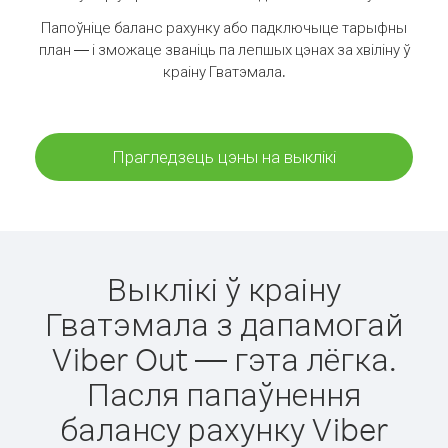
Папоўніце баланс рахунку або падключыце тарыфны
план — і зможаце званіць па лепшых цэнах за хвіліну ў
краіну Гватэмала.
Прагледзець цэны на выклікі
Выклікі ў краіну
Гватэмала з дапамогай
Viber Out — гэта лёгка.
Пасля папаўнення
балансу рахунку Viber