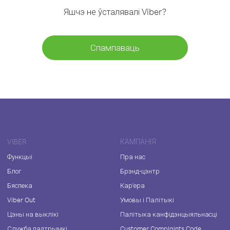
Яшчэ не ўсталявалі Viber?
Спампаваць
VIBER
КАМПАНІЯ
Функцыі
Пра нас
Блог
Брэнд-цэнтр
Бяспека
Кар'ера
Viber Out
Умовы і Палітыкі
Цэны на выклікі
Палітыка канфідэнцыяльнасці
Служба падтрымкі
Customer Complaints Code