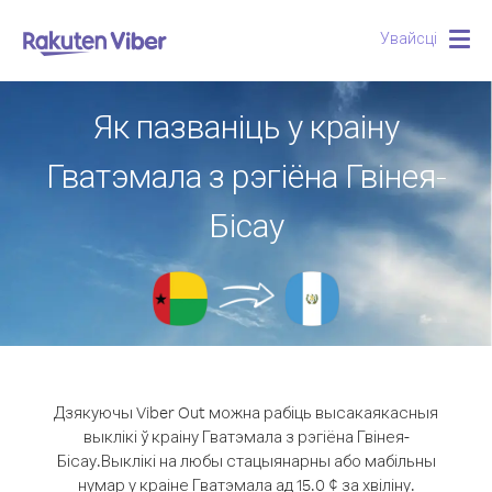
Увайсці
Togg
navig
Як пазваніць у краіну
Гватэмала з рэгіёна Гвінея-
Бісау
Дзякуючы Viber Out можна рабіць высакаякасныя
выклікі ў краіну Гватэмала з рэгіёна Гвінея-
Бісау.
Выклікі на любы стацыянарны або мабільны
нумар у краіне Гватэмала ад 15.0 ¢ за хвіліну.