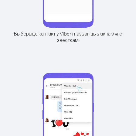
Выберыце кантакт у Viber і пазваніць з акна з яго
звесткамі