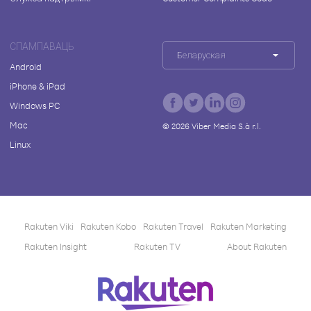
СПАМПАВАЦЬ
Беларуская
Android
iPhone & iPad
Windows PC
Mac
©
2026
Viber Media S.à r.l.
Linux
Rakuten Viki
Rakuten Kobo
Rakuten Travel
Rakuten Marketing
Rakuten Insight
Rakuten TV
About Rakuten