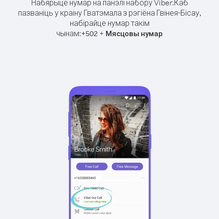
Набярыце нумар на панэлі набору Viber.
Каб
пазваніць у краіну Гватэмала з рэгіёна Гвінея-Бісау,
набірайце нумар такім
чынам:
+
+
502
Мясцовы нумар