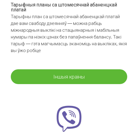
Тарыфныя планы са штомесячнай абаненцкай
платай
Тарыфны план са штомесячнай абаненцкай платай
дае вам свабоду дзеянняў — можна рабіць
міжнародныя выклікі на стацыянарныя і мабільныя
нумары па нізкіх цэнах без папаўнення балансу. Такі
тарыф — гэта магчымасць эканоміць на выкліках, якія
вы ўжо робіце
Іншыя краіны