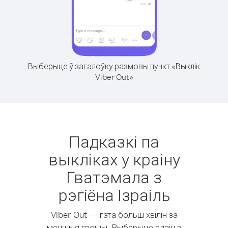
Выберыце ў загалоўку размовы пункт «Выклік
Viber Out»
Падказкі па
выкліках у краіну
Гватэмала з
рэгіёна Ізраіль
Viber Out — гэта больш хвілін за
меншыя грошы. Выберыце адзін з