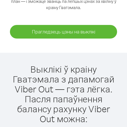
план — і зможаце званіць па лепшых цэнах за хвіліну ў
краіну Гватэмала.
Прагледзець цэны на выклікі
Выклікі ў краіну
Гватэмала з дапамогай
Viber Out — гэта лёгка.
Пасля папаўнення
балансу рахунку Viber
Out можна: