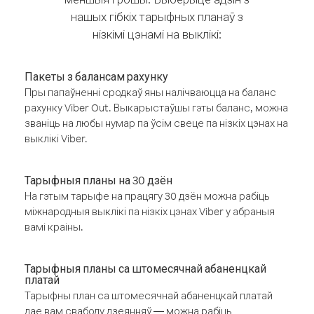
нашых гібкіх тарыфных планаў з
нізкімі цэнамі на выклікі:
Пакеты з балансам рахунку
Пры папаўненні сродкаў яны налічваюцца на баланс
рахунку Viber Out. Выкарыстаўшы гэты баланс, можна
званіць на любы нумар па ўсім свеце па нізкіх цэнах на
выклікі Viber.
Тарыфныя планы на 30 дзён
На гэтым тарыфе на працягу 30 дзён можна рабіць
міжнародныя выклікі па нізкіх цэнах Viber у абраныя
вамі краіны.
Тарыфныя планы са штомесячнай абаненцкай
платай
Тарыфны план са штомесячнай абаненцкай платай
дае вам свабоду дзеянняў — можна рабіць