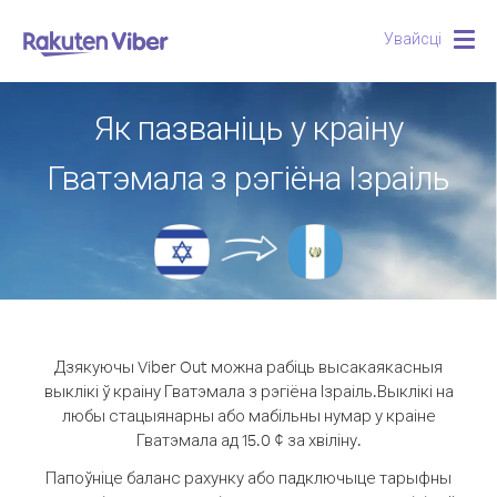
Увайсці
Togg
navig
Як пазваніць у краіну
Гватэмала з рэгіёна Ізраіль
Дзякуючы Viber Out можна рабіць высакаякасныя
выклікі ў краіну Гватэмала з рэгіёна Ізраіль.
Выклікі на
любы стацыянарны або мабільны нумар у краіне
Гватэмала ад 15.0 ¢ за хвіліну.
Папоўніце баланс рахунку або падключыце тарыфны