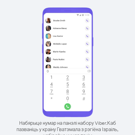
Набярыце нумар на панэлі набору Viber.
Каб
пазваніць у краіну Гватэмала з рэгіёна Ізраіль,