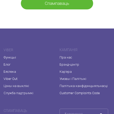
Спампаваць
VIBER
КАМПАНІЯ
Функцыі
Пра нас
Блог
Брэнд-цэнтр
Бяспека
Кар'ера
Viber Out
Умовы і Палітыкі
Цэны на выклікі
Палітыка канфідэнцыяльнасці
Служба падтрымкі
Customer Complaints Code
СПАМПАВАЦЬ
Беларуская