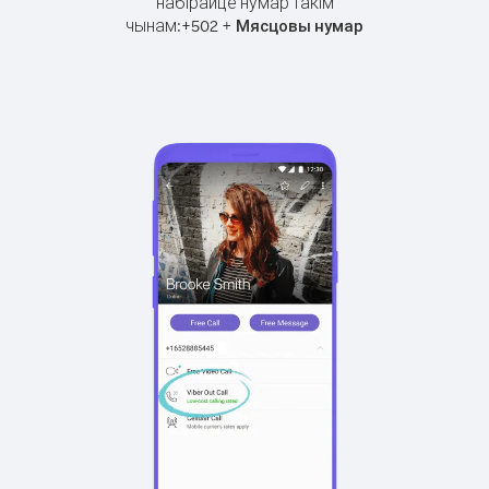
набірайце нумар такім
чынам:
+
+
502
Мясцовы нумар