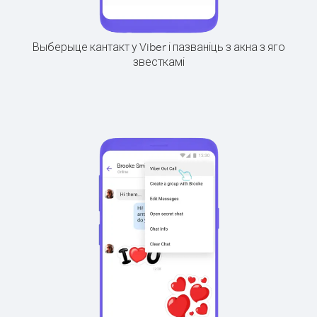
Выберыце кантакт у Viber і пазваніць з акна з яго
звесткамі