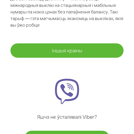
міжнародныя выклікі на стацыянарныя і мабільныя
нумары па нізкіх цэнах без папаўнення балансу. Такі
тарыф — гэта магчымасць эканоміць на выкліках, якія
вы ўжо робіце
Іншыя краіны
Яшчэ не ўсталявалі Viber?