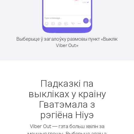
Выберыце ў загалоўку размовы пункт «Выклік
Viber Out»
Падказкі па
выкліках у краіну
Гватэмала з
рэгіёна Ніуэ
Viber Out — гэта больш хвілін за
меншыя грошы. Выберыце адзін з