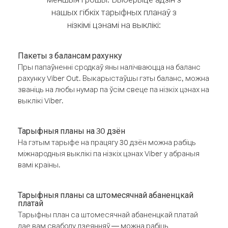
нашых гібкіх тарыфных планаў з
нізкімі цэнамі на выклікі:
Пакеты з балансам рахунку
Пры папаўненні сродкаў яны налічваюцца на баланс
рахунку Viber Out. Выкарыстаўшы гэты баланс, можна
званіць на любы нумар па ўсім свеце па нізкіх цэнах на
выклікі Viber.
Тарыфныя планы на 30 дзён
На гэтым тарыфе на працягу 30 дзён можна рабіць
міжнародныя выклікі па нізкіх цэнах Viber у абраныя
вамі краіны.
Тарыфныя планы са штомесячнай абаненцкай
платай
Тарыфны план са штомесячнай абаненцкай платай
дае вам свабоду дзеянняў — можна рабіць