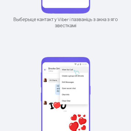
Выберыце кантакт у Viber і пазваніць з акна з яго
звесткамі