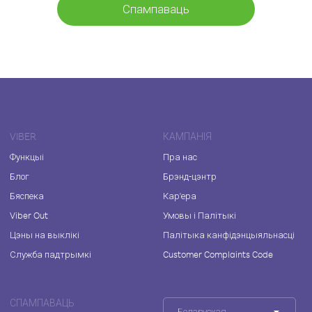
Спампаваць
VIBER
КАМПАНІЯ
Функцыі
Пра нас
Блог
Брэнд-цэнтр
Бяспека
Кар'ера
Viber Out
Умовы і Палітыкі
Цэны на выклікі
Палітыка канфідэнцыяльнасці
Служба падтрымкі
Customer Complaints Code
СПАМПАВАЦЬ
Беларуская