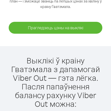
план — і зможаце званіць па лепшых цэнах за хвіліну ў
краіну Гватэмала.
Прагледзець цэны на выклікі
Выклікі ў краіну
Гватэмала з дапамогай
Viber Out — гэта лёгка.
Пасля папаўнення
балансу рахунку Viber
Out можна: