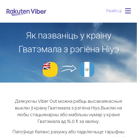
Увайсці
Togg
navig
Як пазваніць у краіну
Гватэмала з рэгіёна Ніуэ
Дзякуючы Viber Out можна рабіць высакаякасныя
выклікі ў краіну Гватэмала з рэгіёна Ніуэ.
Выклікі на
любы стацыянарны або мабільны нумар у краіне
Гватэмала ад 15.0 ¢ за хвіліну.
Папоўніце баланс рахунку або падключыце тарыфны