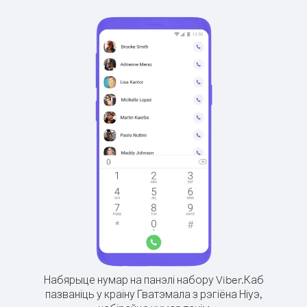
Набярыце нумар на панэлі набору Viber.
Каб
пазваніць у краіну Гватэмала з рэгіёна Ніуэ,