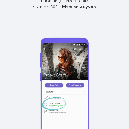
набірайце нумар такім
чынам:
+
+
502
Мясцовы нумар