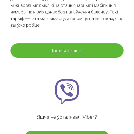
міжнародныя выклікі на стацыянарныя і мабільныя
нумары па нізкіх цэнах без папаўнення балансу. Такі
тарыф — гэта магчымасць эканоміць на выкліках, якія
вы ўжо робіце
Іншыя краіны
Яшчэ не ўсталявалі Viber?