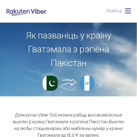
Увайсці
Togg
navig
Як пазваніць у краіну
Гватэмала з рэгіёна
Пакістан
Дзякуючы Viber Out можна рабіць высакаякасныя
выклікі ў краіну Гватэмала з рэгіёна Пакістан.
Выклікі
на любы стацыянарны або мабільны нумар у краіне
Гватэмала ад 15.0 ¢ за хвіліну.