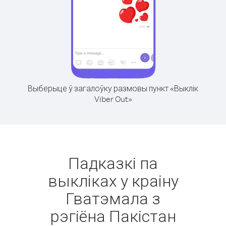
Выберыце ў загалоўку размовы пункт «Выклік
Viber Out»
Падказкі па
выкліках у краіну
Гватэмала з
рэгіёна Пакістан