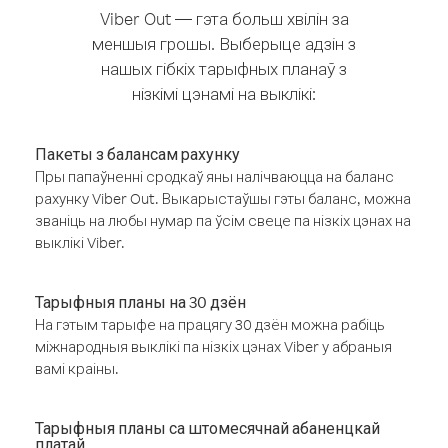
Viber Out — гэта больш хвілін за
меншыя грошы. Выберыце адзін з
нашых гібкіх тарыфных планаў з
нізкімі цэнамі на выклікі:
Пакеты з балансам рахунку
Пры папаўненні сродкаў яны налічваюцца на баланс
рахунку Viber Out. Выкарыстаўшы гэты баланс, можна
званіць на любы нумар па ўсім свеце па нізкіх цэнах на
выклікі Viber.
Тарыфныя планы на 30 дзён
На гэтым тарыфе на працягу 30 дзён можна рабіць
міжнародныя выклікі па нізкіх цэнах Viber у абраныя
вамі краіны.
Тарыфныя планы са штомесячнай абаненцкай
платай