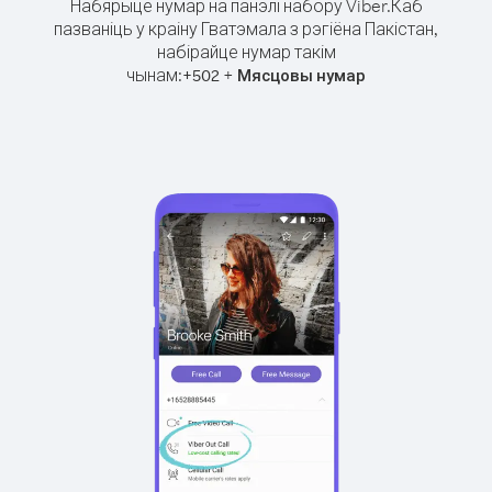
Набярыце нумар на панэлі набору Viber.
Каб
пазваніць у краіну Гватэмала з рэгіёна Пакістан,
набірайце нумар такім
чынам:
+
+
502
Мясцовы нумар