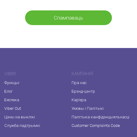
Спампаваць
VIBER
КАМПАНІЯ
Функцыі
Пра нас
Блог
Брэнд-цэнтр
Бяспека
Кар'ера
Viber Out
Умовы і Палітыкі
Цэны на выклікі
Палітыка канфідэнцыяльнасці
Служба падтрымкі
Customer Complaints Code