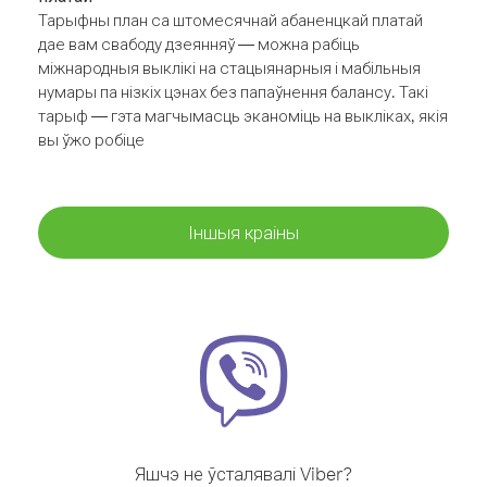
Тарыфны план са штомесячнай абаненцкай платай
дае вам свабоду дзеянняў — можна рабіць
міжнародныя выклікі на стацыянарныя і мабільныя
нумары па нізкіх цэнах без папаўнення балансу. Такі
тарыф — гэта магчымасць эканоміць на выкліках, якія
вы ўжо робіце
Іншыя краіны
Яшчэ не ўсталявалі Viber?