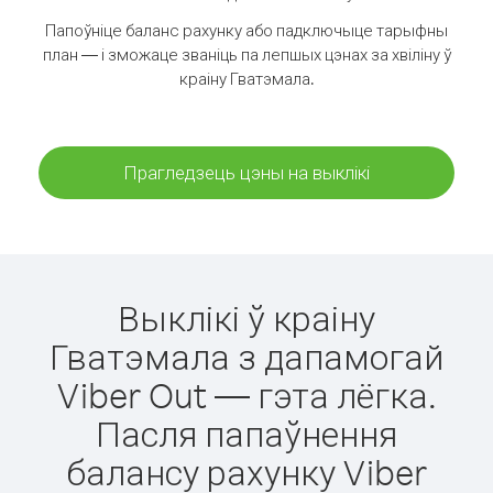
Папоўніце баланс рахунку або падключыце тарыфны
план — і зможаце званіць па лепшых цэнах за хвіліну ў
краіну Гватэмала.
Прагледзець цэны на выклікі
Выклікі ў краіну
Гватэмала з дапамогай
Viber Out — гэта лёгка.
Пасля папаўнення
балансу рахунку Viber