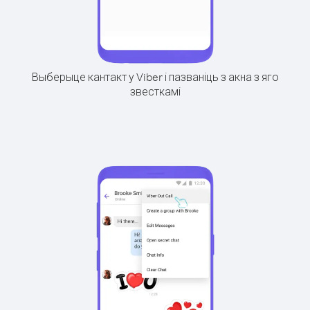
Выберыце кантакт у Viber і пазваніць з акна з яго
звесткамі