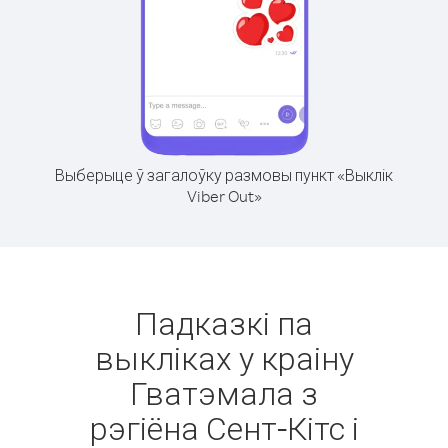
Выберыце ў загалоўку размовы пункт «Выклік
Viber Out»
Падказкі па
выкліках у краіну
Гватэмала з
рэгіёна Сент-Кітс і