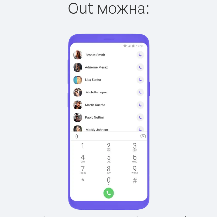
Out можна: