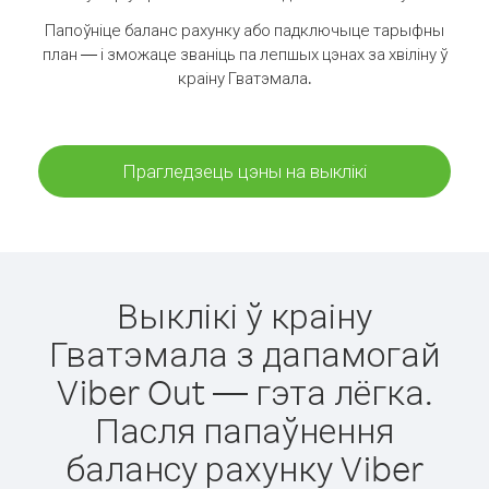
Папоўніце баланс рахунку або падключыце тарыфны
план — і зможаце званіць па лепшых цэнах за хвіліну ў
краіну Гватэмала.
Прагледзець цэны на выклікі
Выклікі ў краіну
Гватэмала з дапамогай
Viber Out — гэта лёгка.
Пасля папаўнення
балансу рахунку Viber