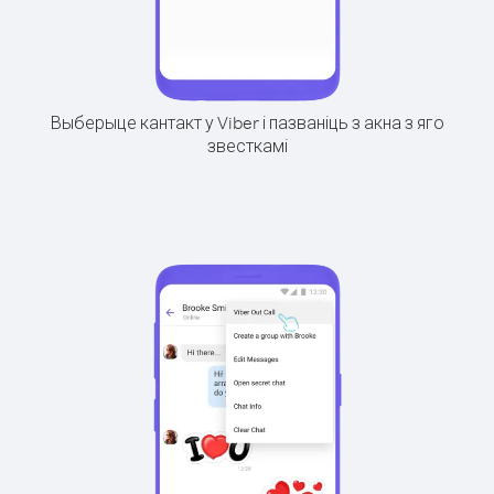
Выберыце кантакт у Viber і пазваніць з акна з яго
звесткамі