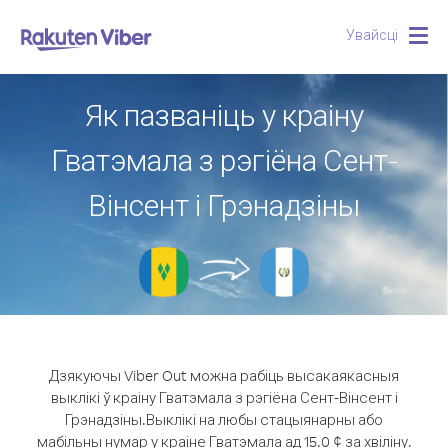
Увайсці
Togg
navig
Як пазваніць у краіну
Гватэмала з рэгіёна Сент-
Вінсент і Грэнадзіны
Дзякуючы Viber Out можна рабіць высакаякасныя
выклікі ў краіну Гватэмала з рэгіёна Сент-Вінсент і
Грэнадзіны.
Выклікі на любы стацыянарны або
мабільны нумар у краіне Гватэмала ад 15.0 ¢ за хвіліну.