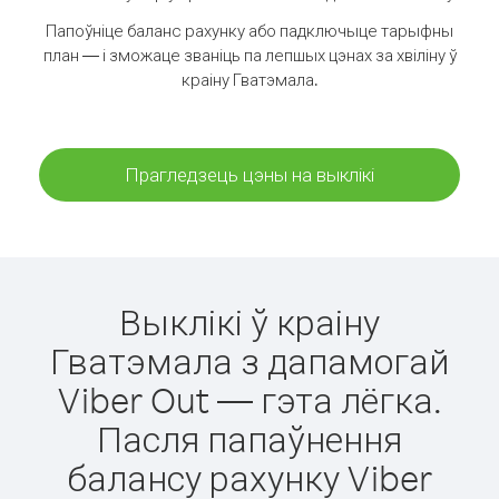
Папоўніце баланс рахунку або падключыце тарыфны
план — і зможаце званіць па лепшых цэнах за хвіліну ў
краіну Гватэмала.
Прагледзець цэны на выклікі
Выклікі ў краіну
Гватэмала з дапамогай
Viber Out — гэта лёгка.
Пасля папаўнення
балансу рахунку Viber