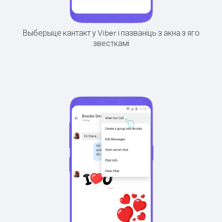
Выберыце кантакт у Viber і пазваніць з акна з яго
звесткамі