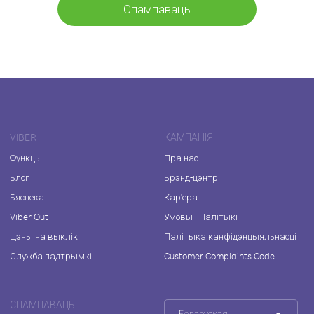
Спампаваць
VIBER
КАМПАНІЯ
Функцыі
Пра нас
Блог
Брэнд-цэнтр
Бяспека
Кар'ера
Viber Out
Умовы і Палітыкі
Цэны на выклікі
Палітыка канфідэнцыяльнасці
Служба падтрымкі
Customer Complaints Code
СПАМПАВАЦЬ
Беларуская