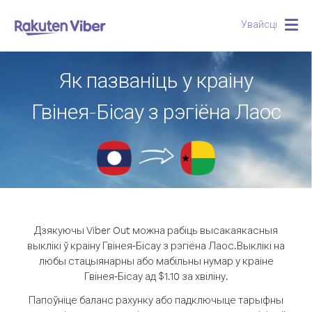
Увайсці
Togg
navig
Як пазваніць у краіну
Гвінея-Бісау з рэгіёна Лаос
Дзякуючы Viber Out можна рабіць высакаякасныя
выклікі ў краіну Гвінея-Бісау з рэгіёна Лаос.
Выклікі на
любы стацыянарны або мабільны нумар у краіне
Гвінея-Бісау ад $1.10 за хвіліну.
Папоўніце баланс рахунку або падключыце тарыфны