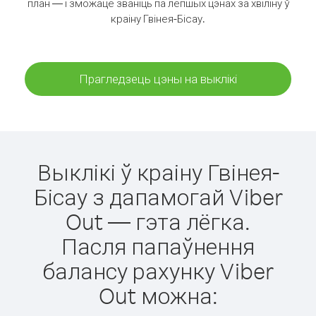
план — і зможаце званіць па лепшых цэнах за хвіліну ў
краіну Гвінея-Бісау.
Прагледзець цэны на выклікі
Выклікі ў краіну Гвінея-
Бісау з дапамогай Viber
Out — гэта лёгка.
Пасля папаўнення
балансу рахунку Viber
Out можна: