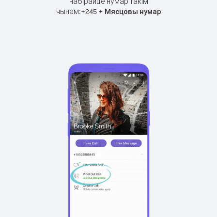
набірайце нумар такім
чынам:
+
+
245
Мясцовы нумар