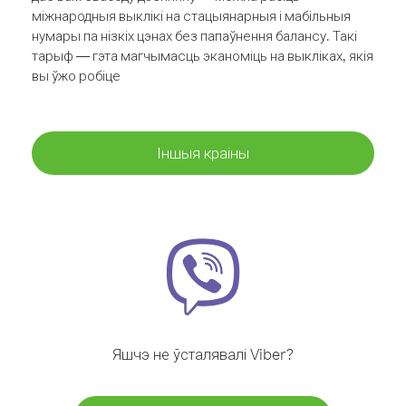
міжнародныя выклікі на стацыянарныя і мабільныя
нумары па нізкіх цэнах без папаўнення балансу. Такі
тарыф — гэта магчымасць эканоміць на выкліках, якія
вы ўжо робіце
Іншыя краіны
Яшчэ не ўсталявалі Viber?