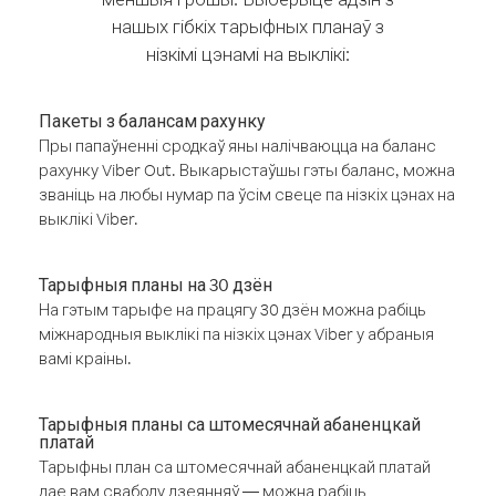
нашых гібкіх тарыфных планаў з
нізкімі цэнамі на выклікі:
Пакеты з балансам рахунку
Пры папаўненні сродкаў яны налічваюцца на баланс
рахунку Viber Out. Выкарыстаўшы гэты баланс, можна
званіць на любы нумар па ўсім свеце па нізкіх цэнах на
выклікі Viber.
Тарыфныя планы на 30 дзён
На гэтым тарыфе на працягу 30 дзён можна рабіць
міжнародныя выклікі па нізкіх цэнах Viber у абраныя
вамі краіны.
Тарыфныя планы са штомесячнай абаненцкай
платай
Тарыфны план са штомесячнай абаненцкай платай
дае вам свабоду дзеянняў — можна рабіць