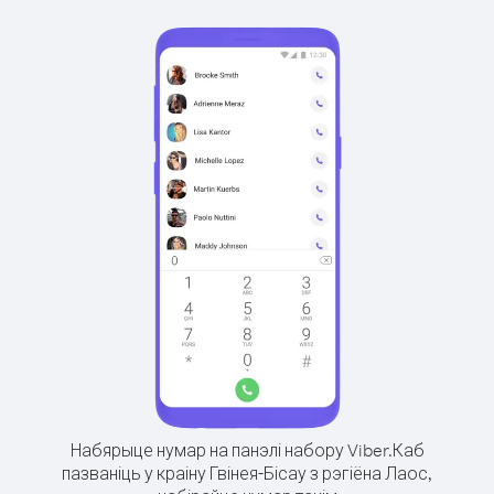
Набярыце нумар на панэлі набору Viber.
Каб
пазваніць у краіну Гвінея-Бісау з рэгіёна Лаос,