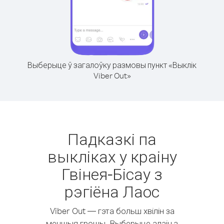
Выберыце ў загалоўку размовы пункт «Выклік
Viber Out»
Падказкі па
выкліках у краіну
Гвінея-Бісау з
рэгіёна Лаос
Viber Out — гэта больш хвілін за
меншыя грошы. Выберыце адзін з