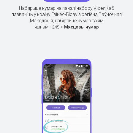
Набярыце нумар на панэлі набору Viber.
Каб
пазваніць у краіну Гвінея-Бісау з рэгіёна Паўночная
Македонія, набірайце нумар такім
чынам:
+
+
245
Мясцовы нумар