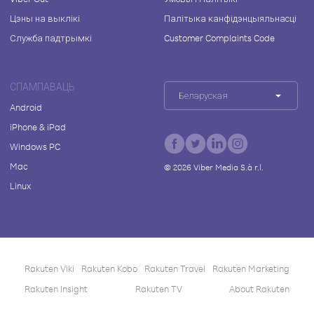
Цэны на выклікі
Палітыка канфідэнцыяльнасці
Служба падтрымкі
Customer Complaints Code
СПАМПАВАЦЬ
Беларуская
Android
iPhone & iPad
Windows PC
Mac
©
2026
Viber Media S.à r.l.
Linux
Rakuten Viki
Rakuten Kobo
Rakuten Travel
Rakuten Marketing
Rakuten Insight
Rakuten TV
About Rakuten