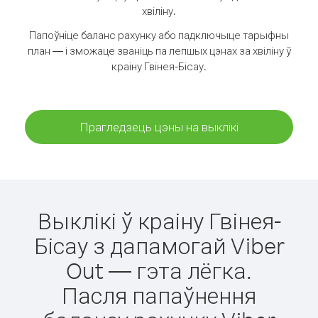
хвіліну.
Папоўніце баланс рахунку або падключыце тарыфны
план — і зможаце званіць па лепшых цэнах за хвіліну ў
краіну Гвінея-Бісау.
Прагледзець цэны на выклікі
Выклікі ў краіну Гвінея-
Бісау з дапамогай Viber
Out — гэта лёгка.
Пасля папаўнення