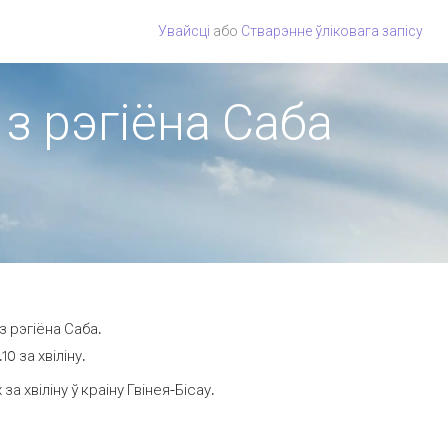
Увайсці
або
Стварэнне ўліковага запісу
 з рэгіёна Саба
з рэгіёна Саба.
0 за хвіліну.
хвіліну ў краіну Гвінея-Бісау.