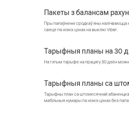
Пакеты з балансам раху
Пры папаўненні сродкаў яны налічваюцца н
свеце па нізкіх цэнах на выклікі Viber.
Тарыфныя планы на 30 д
На гэтым тарыфе на працягу 30 дзён можна 
Тарыфныя планы са штом
Тарыфны план са штомесячнай абаненцкай
мабільныя нумары па нізкіх цэнах без пап