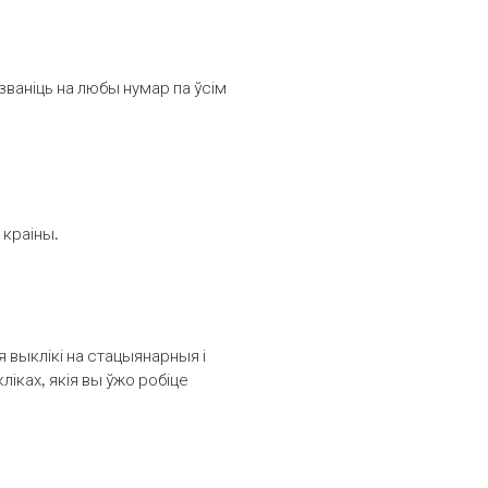
званіць на любы нумар па ўсім
 краіны.
выклікі на стацыянарныя і
іках, якія вы ўжо робіце