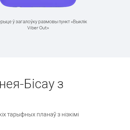
рыце ў загалоўку размовы пункт «Выклік
Viber Out»
нея-Бісау з
іх тарыфных планаў з нізкімі