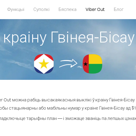
Функцыі
Суполкі
Бяспека
Viber Out
Блог
 краіну Гвінея-Бісау
 Out можна рабіць высакаякасныя выклікі ў краіну Гвінея-Бісау 
юбы стацыянарны або мабільны нумар у краіне Гвінея-Бісау ад $1.1
падключыце тарыфны план — і зможаце званіць па лепшых цэнах за 