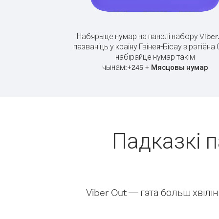
Набярыце нумар на панэлі набору Viber
пазваніць у краіну Гвінея-Бісау з рэгіёна
набірайце нумар такім
чынам:
+
+
245
Мясцовы нумар
Падказкі п
Viber Out — гэта больш хвіл