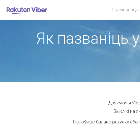
Спампаваць
Як пазваніць у
Дзякуючы Viber
Выклікі на л
Папоўніце баланс рахунку або 