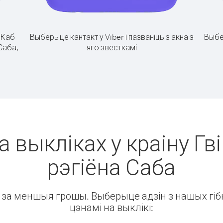
.
Каб
Выберыце кантакт у Viber і пазваніць з акна з
Выбе
 Саба,
яго звесткамі
а выкліках у краіну Гві
рэгіёна Саба
ін за меншыя грошы. Выберыце адзін з нашых гібк
цэнамі на выклікі: