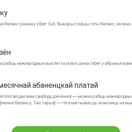
нку
а баланс рахунку Viber Out. Выкарыстаўшы гэты баланс, можна 
зён
рабіць міжнародныя выклікі па нізкіх цэнах Viber у абраныя вамі
есячнай абаненцкай платай
 платай дае вам свабоду дзеянняў — можна рабіць міжнародныя 
аўнення балансу. Такі тарыф — гэта магчымасць эканоміць на выкл