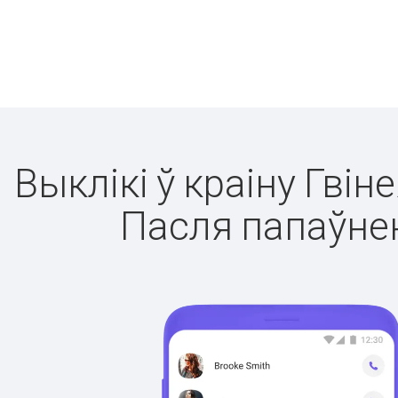
Выклікі ў краіну Гвін
Пасля папаўнен