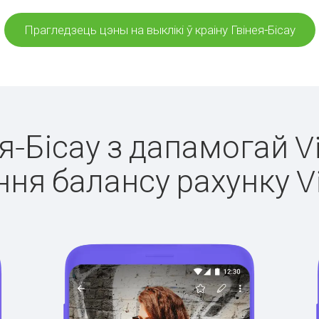
Прагледзець цэны на выклікі ў краіну Гвінея-Бісау
ея-Бісау з дапамогай V
ня балансу рахунку V