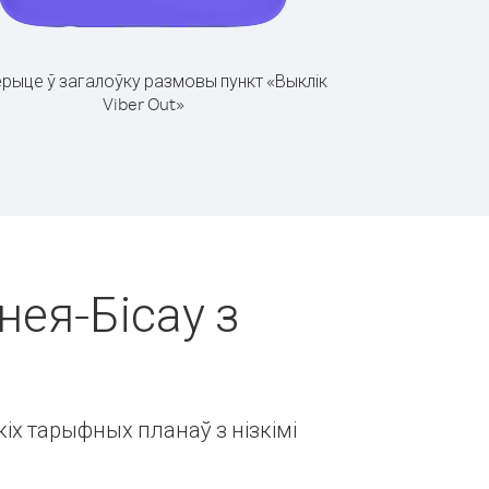
рыце ў загалоўку размовы пункт «Выклік
Viber Out»
нея-Бісау з
іх тарыфных планаў з нізкімі