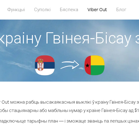
Функцыі
Суполкі
Бяспека
Viber Out
Блог
краіну Гвінея-Бісау 
Out можна рабіць высакаякасныя выклікі ў краіну Гвінея-Бісау з
юбы стацыянарны або мабільны нумар у краіне Гвінея-Бісау ад $1.1
падключыце тарыфны план — і зможаце званіць па лепшых цэнах за 