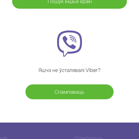
Пошук іншых краін
Яшчэ не ўсталявалі Viber?
Спампаваць
НІЯ
СПАМПАВАЦЬ