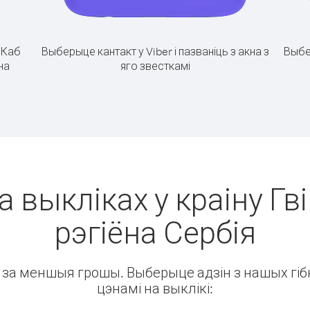
.
Каб
Выберыце кантакт у Viber і пазваніць з акна з
Выбе
на
яго звесткамі
а выкліках у краіну Гві
рэгіёна Сербія
ін за меншыя грошы. Выберыце адзін з нашых гібк
цэнамі на выклікі: