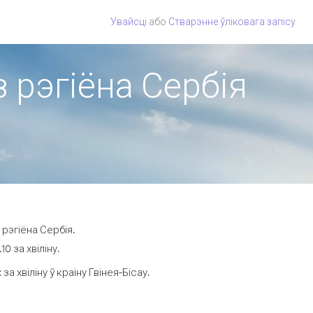
Увайсці
або
Стварэнне ўліковага запісу
з рэгіёна Сербія
 рэгіёна Сербія.
0 за хвіліну.
хвіліну ў краіну Гвінея-Бісау.