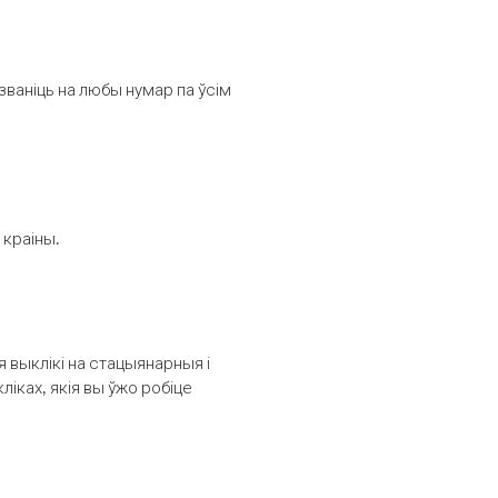
званіць на любы нумар па ўсім
 краіны.
выклікі на стацыянарныя і
іках, якія вы ўжо робіце