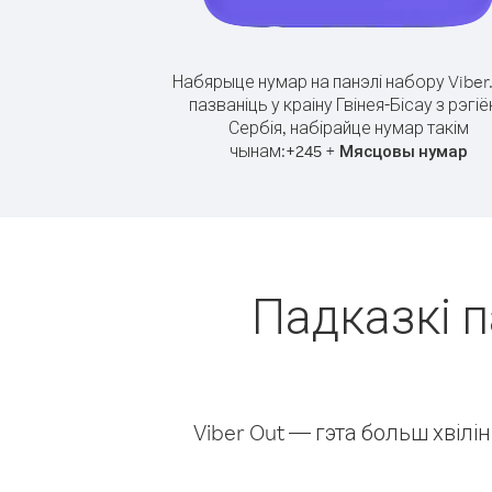
Набярыце нумар на панэлі набору Viber
пазваніць у краіну Гвінея-Бісау з рэгіё
Сербія, набірайце нумар такім
чынам:
+
+
245
Мясцовы нумар
Падказкі п
Viber Out — гэта больш хвіл