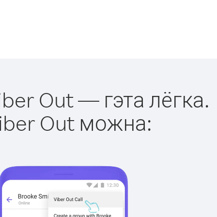
iber Out — гэта лёгка.
iber Out можна: