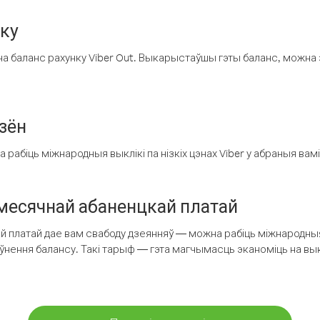
нку
а баланс рахунку Viber Out. Выкарыстаўшы гэты баланс, можна 
зён
рабіць міжнародныя выклікі па нізкіх цэнах Viber у абраныя вамі
есячнай абаненцкай платай
 платай дае вам свабоду дзеянняў — можна рабіць міжнародныя 
аўнення балансу. Такі тарыф — гэта магчымасць эканоміць на выкл