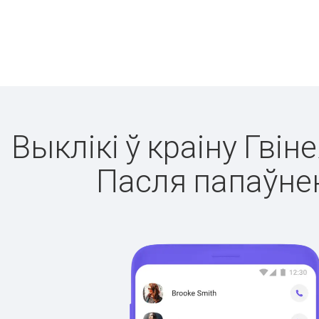
Выклікі ў краіну Гвін
Пасля папаўнен