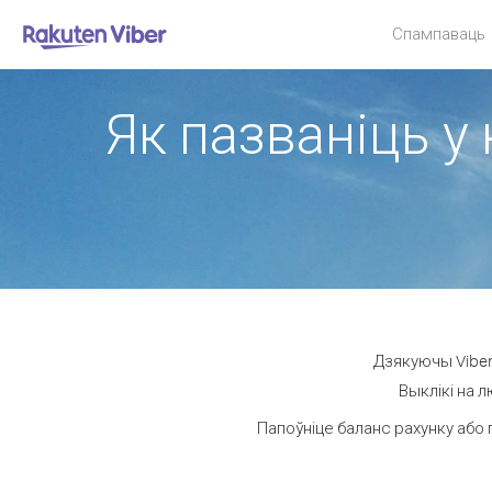
Спампаваць
Як пазваніць у 
Дзякуючы Viber 
Выклікі на л
Папоўніце баланс рахунку або 