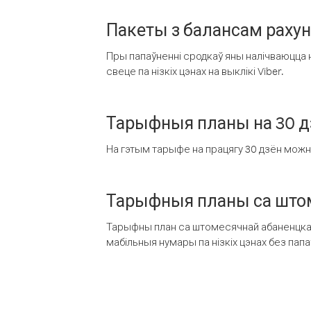
Пакеты з балансам раху
Пры папаўненні сродкаў яны налічваюцца н
свеце па нізкіх цэнах на выклікі Viber.
Тарыфныя планы на 30 д
На гэтым тарыфе на працягу 30 дзён можна 
Тарыфныя планы са штом
Тарыфны план са штомесячнай абаненцкай
мабільныя нумары па нізкіх цэнах без пап