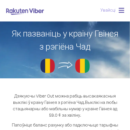
Увайсці
Togg
navig
Як пазваніць у краіну Гвінея
з рэгіёна Чад
Дзякуючы Viber Out можна рабіць высакаякасныя
выклікі ў краіну Гвінея з рэгіёна Чад.
Выклікі на любы
стацыянарны або мабільны нумар у краіне Гвінея ад
59.0 ¢ за хвіліну.
Папоўніце баланс рахунку або падключыце тарыфны