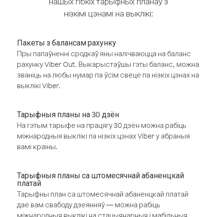
нашых гібкіх тарыфных планаў з
нізкімі цэнамі на выклікі:
Пакеты з балансам рахунку
Пры папаўненні сродкаў яны налічваюцца на баланс
рахунку Viber Out. Выкарыстаўшы гэты баланс, можна
званіць на любы нумар па ўсім свеце па нізкіх цэнах на
выклікі Viber.
Тарыфныя планы на 30 дзён
На гэтым тарыфе на працягу 30 дзён можна рабіць
міжнародныя выклікі па нізкіх цэнах Viber у абраныя
вамі краіны.
Тарыфныя планы са штомесячнай абаненцкай
платай
Тарыфны план са штомесячнай абаненцкай платай
дае вам свабоду дзеянняў — можна рабіць
міжнародныя выклікі на стацыянарныя і мабільныя