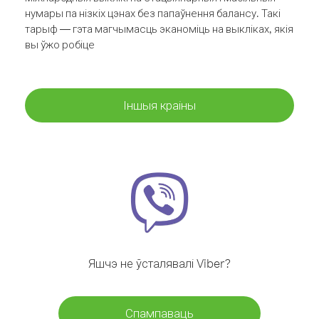
нумары па нізкіх цэнах без папаўнення балансу. Такі
тарыф — гэта магчымасць эканоміць на выкліках, якія
вы ўжо робіце
Іншыя краіны
Яшчэ не ўсталявалі Viber?
Спампаваць