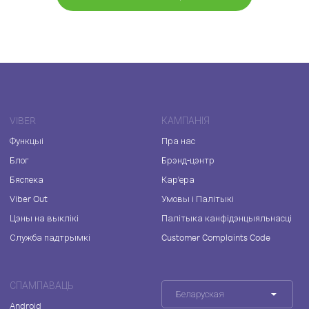
VIBER
КАМПАНІЯ
Функцыі
Пра нас
Блог
Брэнд-цэнтр
Бяспека
Кар'ера
Viber Out
Умовы і Палітыкі
Цэны на выклікі
Палітыка канфідэнцыяльнасці
Служба падтрымкі
Customer Complaints Code
СПАМПАВАЦЬ
Беларуская
Android