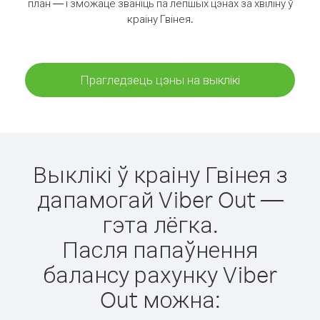
план — і зможаце званіць па лепшых цэнах за хвіліну ў
краіну Гвінея.
Прагледзець цэны на выклікі
Выклікі ў краіну Гвінея з
дапамогай Viber Out —
гэта лёгка.
Пасля папаўнення
балансу рахунку Viber
Out можна: