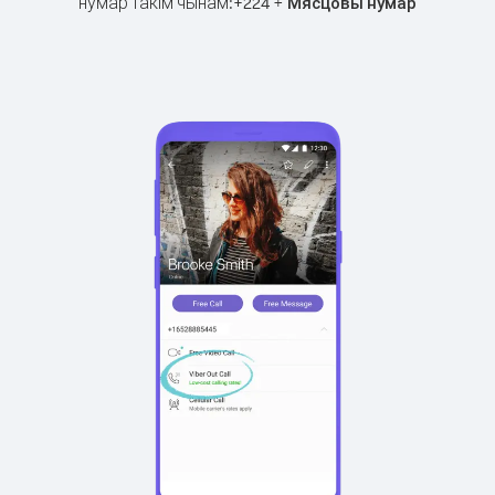
нумар такім чынам:
+
+
224
Мясцовы нумар