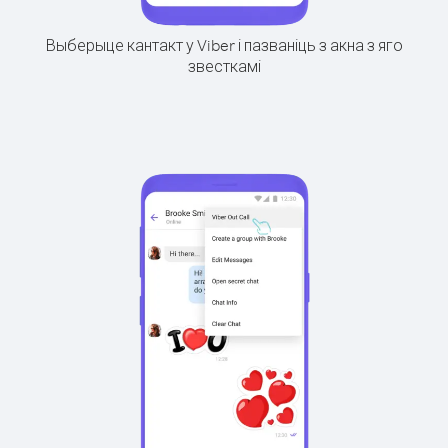
Выберыце кантакт у Viber і пазваніць з акна з яго
звесткамі