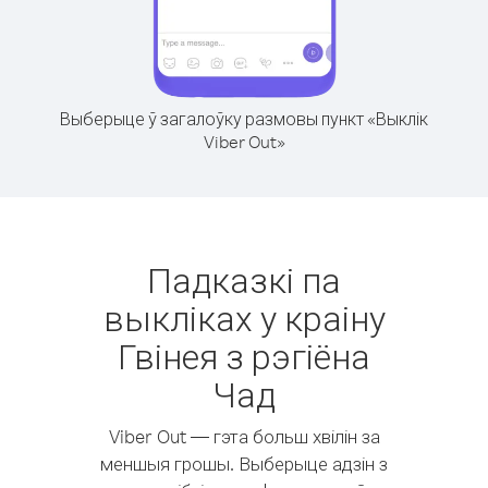
Выберыце ў загалоўку размовы пункт «Выклік
Viber Out»
Падказкі па
выкліках у краіну
Гвінея з рэгіёна
Чад
Viber Out — гэта больш хвілін за
меншыя грошы. Выберыце адзін з