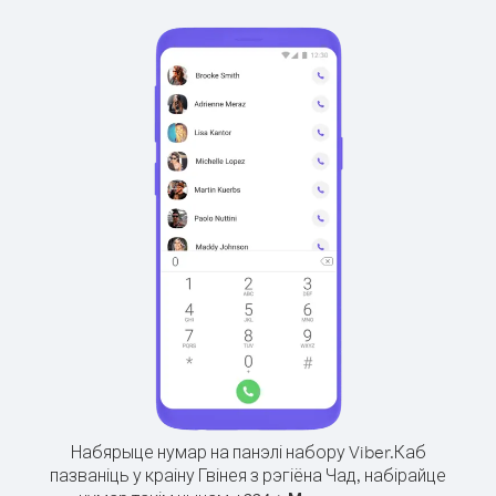
Набярыце нумар на панэлі набору Viber.
Каб
пазваніць у краіну Гвінея з рэгіёна Чад, набірайце