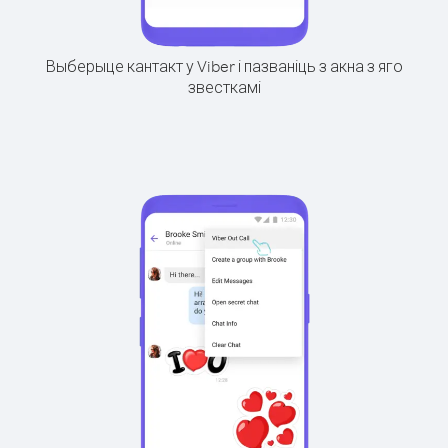
Выберыце кантакт у Viber і пазваніць з акна з яго
звесткамі