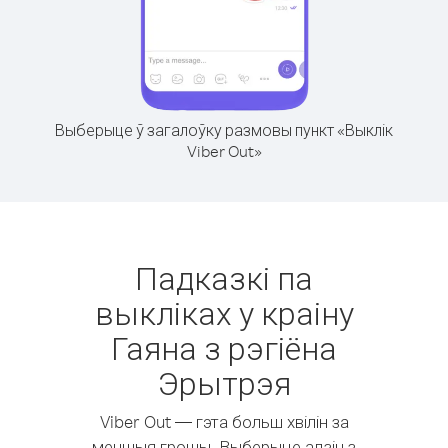
Выберыце ў загалоўку размовы пункт «Выклік
Viber Out»
Падказкі па
выкліках у краіну
Гаяна з рэгіёна
Эрытрэя
Viber Out — гэта больш хвілін за
меншыя грошы. Выберыце адзін з