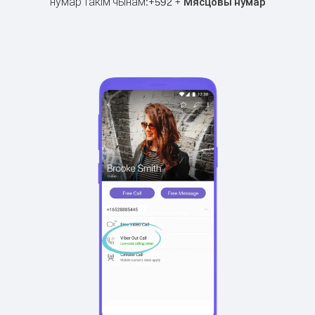
нумар такім чынам:
+
+
592
Мясцовы нумар