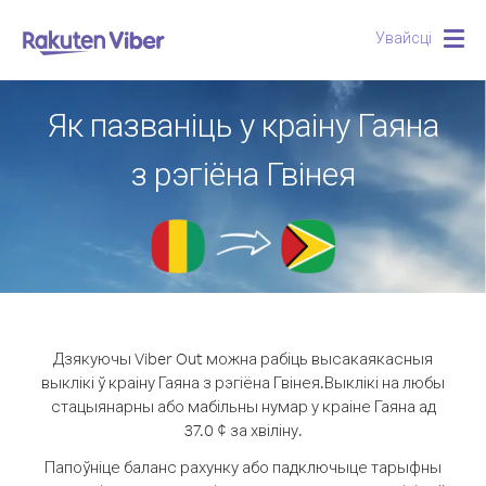
Увайсці
Togg
navig
Як пазваніць у краіну Гаяна
з рэгіёна Гвінея
Дзякуючы Viber Out можна рабіць высакаякасныя
выклікі ў краіну Гаяна з рэгіёна Гвінея.
Выклікі на любы
стацыянарны або мабільны нумар у краіне Гаяна ад
37.0 ¢ за хвіліну.
Папоўніце баланс рахунку або падключыце тарыфны