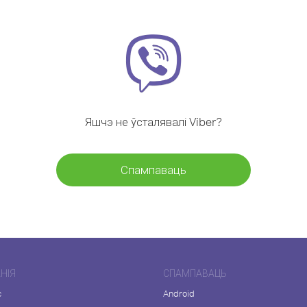
Яшчэ не ўсталявалі Viber?
Спампаваць
НІЯ
СПАМПАВАЦЬ
с
Android