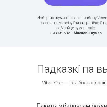
Набярыце нумар на панэлі набору Viber
пазваніць у краіну Гаяна з рэгіёна Ліва
набірайце нумар такім
чынам:
+
+
592
Мясцовы нумар
Падказкі па вы
Viber Out — гэта больш хвіл
Пакеты з балансам раху