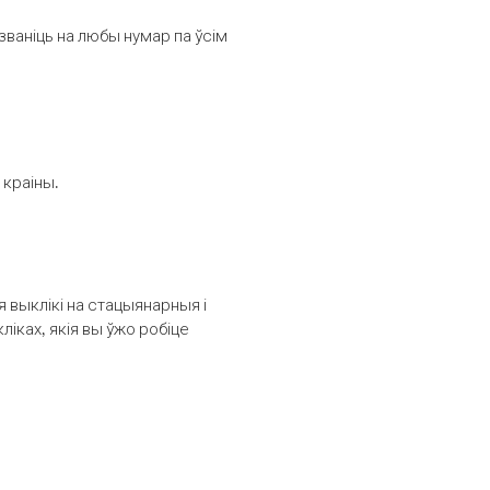
званіць на любы нумар па ўсім
 краіны.
выклікі на стацыянарныя і
іках, якія вы ўжо робіце