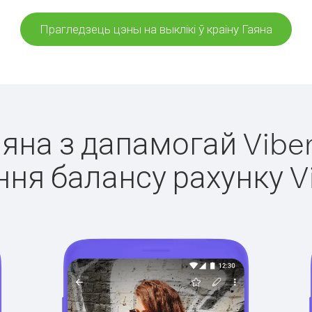
Прагледзець цэны на выклікі ў краіну Гаяна
Гаяна з дапамогай Viber
ня балансу рахунку V