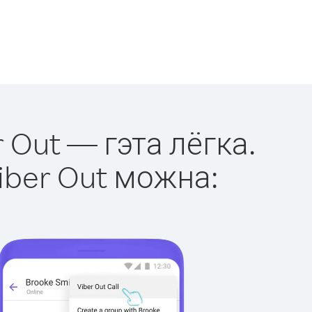
 Out — гэта лёгка.
iber Out можна: