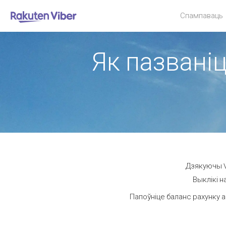
Спампаваць
Як пазваніц
Дзякуючы Vi
Выклікі н
Папоўніце баланс рахунку а