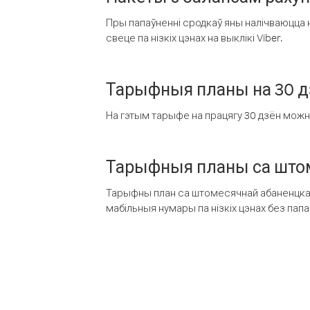
Пры папаўненні сродкаў яны налічваюцца н
свеце па нізкіх цэнах на выклікі Viber.
Тарыфныя планы на 30 д
На гэтым тарыфе на працягу 30 дзён можна 
Тарыфныя планы са штом
Тарыфны план са штомесячнай абаненцкай
мабільныя нумары па нізкіх цэнах без пап