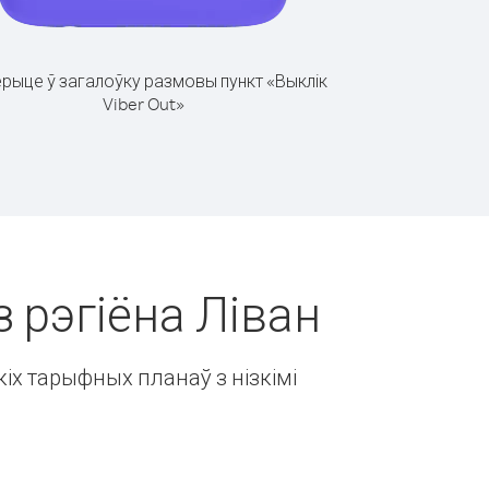
рыце ў загалоўку размовы пункт «Выклік
Viber Out»
з рэгіёна Ліван
іх тарыфных планаў з нізкімі