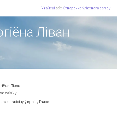
Увайсці
або
Стварэнне ўліковага запісу
эгіёна Ліван
гіёна Ліван.
а хвіліну.
 за хвіліну ў краіну Гаяна.