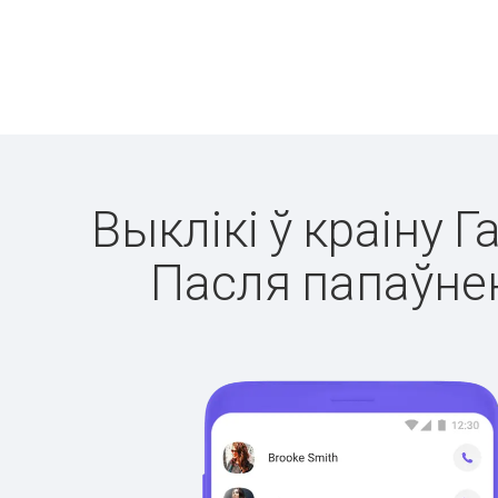
Выклікі ў краіну 
Пасля папаўнен