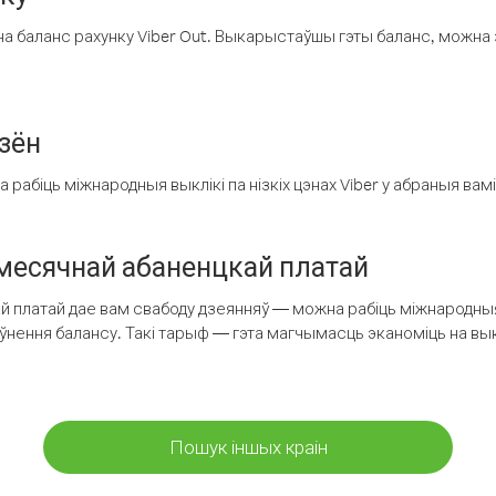
а баланс рахунку Viber Out. Выкарыстаўшы гэты баланс, можна 
зён
рабіць міжнародныя выклікі па нізкіх цэнах Viber у абраныя вамі
есячнай абаненцкай платай
 платай дае вам свабоду дзеянняў — можна рабіць міжнародныя 
аўнення балансу. Такі тарыф — гэта магчымасць эканоміць на выкл
Пошук іншых краін