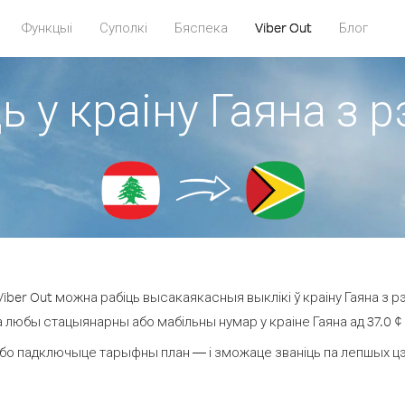
Функцыі
Суполкі
Бяспека
Viber Out
Блог
ь у краіну Гаяна з р
ber Out можна рабіць высакаякасныя выклікі ў краіну Гаяна з рэ
а любы стацыянарны або мабільны нумар у краіне Гаяна ад 37.0 ¢ з
бо падключыце тарыфны план — і зможаце званіць па лепшых цэнах