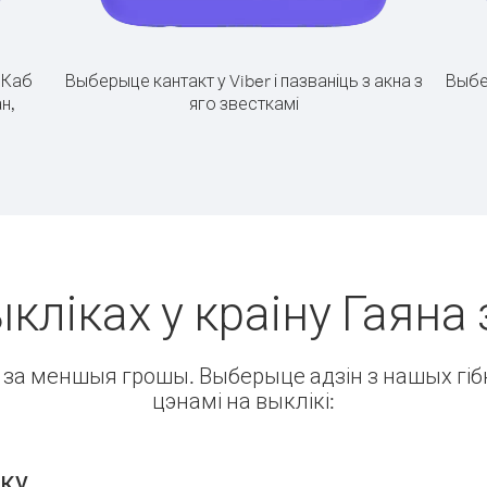
.
Каб
Выберыце кантакт у Viber і пазваніць з акна з
Выбе
н,
яго звесткамі
кліках у краіну Гаяна 
ін за меншыя грошы. Выберыце адзін з нашых гібк
цэнамі на выклікі:
нку