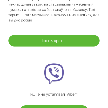
міжнародныя выклікі на стацыянарныя і мабільныя
нумары па нізкіх цэнах без папаўнення балансу. Такі
тарыф — гэта магчымасць эканоміць на выкліках, якія
вы ўжо робіце
Іншыя краіны
Яшчэ не ўсталявалі Viber?