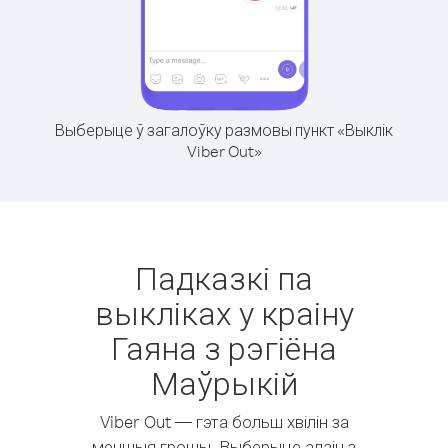
Выберыце ў загалоўку размовы пункт «Выклік
Viber Out»
Падказкі па
выкліках у краіну
Гаяна з рэгіёна
Маўрыкій
Viber Out — гэта больш хвілін за
меншыя грошы. Выберыце адзін з