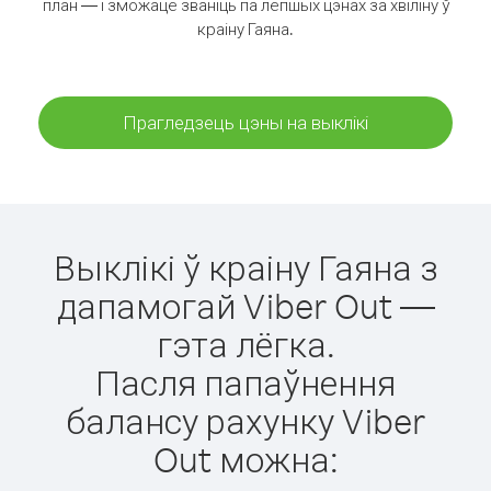
план — і зможаце званіць па лепшых цэнах за хвіліну ў
краіну Гаяна.
Прагледзець цэны на выклікі
Выклікі ў краіну Гаяна з
дапамогай Viber Out —
гэта лёгка.
Пасля папаўнення
балансу рахунку Viber
Out можна: