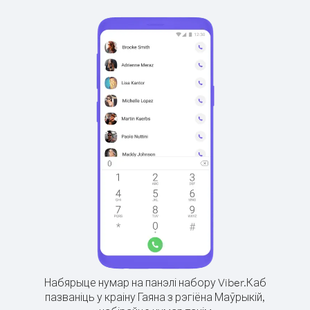
Набярыце нумар на панэлі набору Viber.
Каб
пазваніць у краіну Гаяна з рэгіёна Маўрыкій,