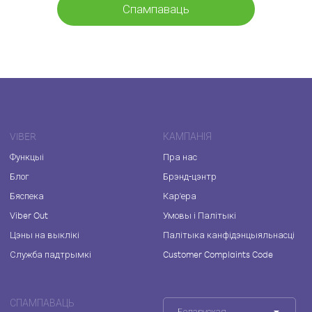
Спампаваць
VIBER
КАМПАНІЯ
Функцыі
Пра нас
Блог
Брэнд-цэнтр
Бяспека
Кар'ера
Viber Out
Умовы і Палітыкі
Цэны на выклікі
Палітыка канфідэнцыяльнасці
Служба падтрымкі
Customer Complaints Code
СПАМПАВАЦЬ
Беларуская