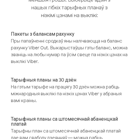
нашых гібкіх тарыфных планаў з
нізкімі цэнамі на выклікі:
Пакеты з балансам рахунку
Пры папаўненні сродкаў яны налічваюцца на баланс
рахунку Viber Out. Выкарыстаўшы гэты баланс, можна
званіць на любы нумар па ўсім свеце па нізкіх цэнах на
выклікі Viber.
Тарыфныя планы на 30 дзён
На гэтым тарыфе на працягу 30 дзён можна рабіць
міжнародныя выклікі па нізкіх цэнах Viber у абраныя
вамі краіны.
Тарыфныя планы са штомесячнай абаненцкай
платай
Тарыфны план са штомесячнай абаненцкай платай
дае вам свабоду дзеянняў — можна рабіць