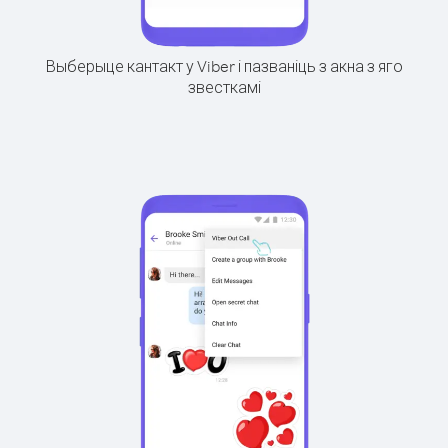
Выберыце кантакт у Viber і пазваніць з акна з яго
звесткамі