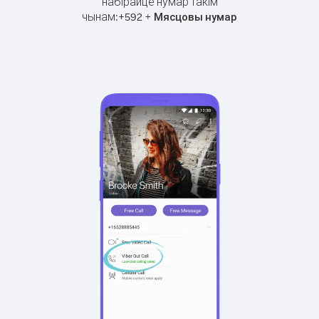
набірайце нумар такім
чынам:
+
+
592
Мясцовы нумар