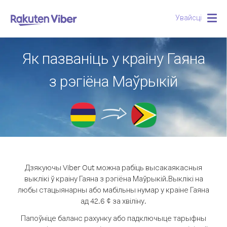
Увайсці
Togg
navig
Як пазваніць у краіну Гаяна
з рэгіёна Маўрыкій
Дзякуючы Viber Out можна рабіць высакаякасныя
выклікі ў краіну Гаяна з рэгіёна Маўрыкій.
Выклікі на
любы стацыянарны або мабільны нумар у краіне Гаяна
ад 42.6 ¢ за хвіліну.
Папоўніце баланс рахунку або падключыце тарыфны