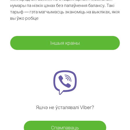
нумары па нізкіх цэнах без папаўнення балансу. Такі
тарыф — гэта магчымасць эканоміць на выкліках, якія
вы ўжо робіце
Іншыя краіны
Яшчэ не ўсталявалі Viber?
Спампаваць