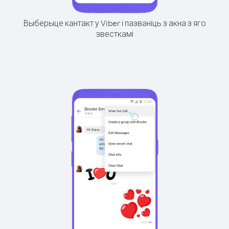
Выберыце кантакт у Viber і пазваніць з акна з яго
звесткамі