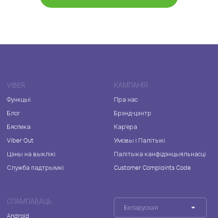
VIBER
КАМПАНІЯ
Функцыі
Пра нас
Блог
Брэнд-цэнтр
Бяспека
Кар'ера
Viber Out
Умовы і Палітыкі
Цэны на выклікі
Палітыка канфідэнцыяльнасці
Служба падтрымкі
Customer Complaints Code
СПАМПАВАЦЬ
Беларуская
Android