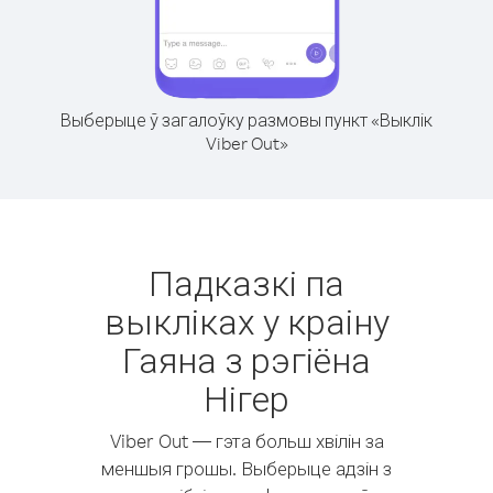
Выберыце ў загалоўку размовы пункт «Выклік
Viber Out»
Падказкі па
выкліках у краіну
Гаяна з рэгіёна
Нігер
Viber Out — гэта больш хвілін за
меншыя грошы. Выберыце адзін з