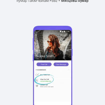
нумар такім чынам:
+
+
592
Мясцовы нумар