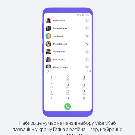
Набярыце нумар на панэлі набору Viber.
Каб
пазваніць у краіну Гаяна з рэгіёна Нігер, набірайце