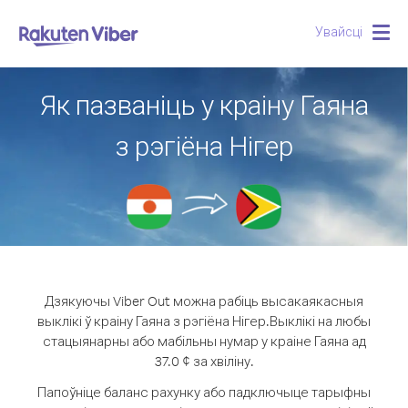
Увайсці
Togg
navig
Як пазваніць у краіну Гаяна
з рэгіёна Нігер
Дзякуючы Viber Out можна рабіць высакаякасныя
выклікі ў краіну Гаяна з рэгіёна Нігер.
Выклікі на любы
стацыянарны або мабільны нумар у краіне Гаяна ад
37.0 ¢ за хвіліну.
Папоўніце баланс рахунку або падключыце тарыфны