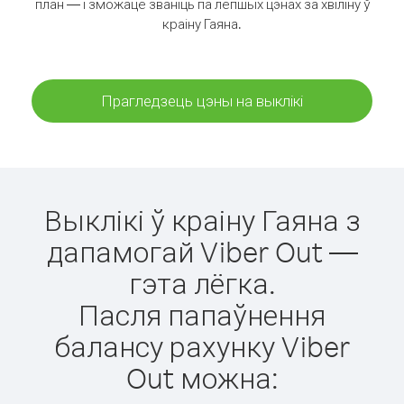
план — і зможаце званіць па лепшых цэнах за хвіліну ў
краіну Гаяна.
Прагледзець цэны на выклікі
Выклікі ў краіну Гаяна з
дапамогай Viber Out —
гэта лёгка.
Пасля папаўнення
балансу рахунку Viber
Out можна: