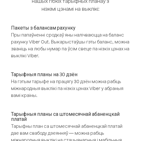
нашых гібкіх тарыфных планаў з
нізкімі цэнамі на выклікі:
Пакеты з балансам рахунку
Пры папаўненні сродкаў яны налічваюцца на баланс
рахунку Viber Out. Выкарыстаўшы гэты баланс, можна
званіць на любы нумар па ўсім свеце па нізкіх цэнах на
выклікі Viber.
Тарыфныя планы на 30 дзён
На гэтым тарыфе на працягу 30 дзён можна рабіць
міжнародныя выклікі па нізкіх цэнах Viber у абраныя
вамі краіны.
Тарыфныя планы са штомесячнай абаненцкай
платай
Тарыфны план са штомесячнай абаненцкай платай
дае вам свабоду дзеянняў — можна рабіць
міжнародныя выклікі на стацыянарныя і мабільныя