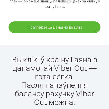
план — і зможаце званіць па лепшых цэнах за хвіліну ў
краіну Гаяна.
Прагледзець цэны на выклікі
Выклікі ў краіну Гаяна з
дапамогай Viber Out —
гэта лёгка.
Пасля папаўнення
балансу рахунку Viber
Out можна: