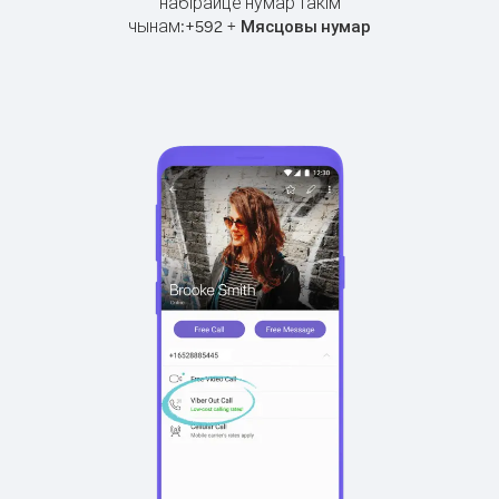
набірайце нумар такім
чынам:
+
+
592
Мясцовы нумар