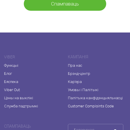
Спампаваць
VIBER
КАМПАНІЯ
Функцыі
Пра нас
Блог
Брэнд-цэнтр
Бяспека
Кар'ера
Viber Out
Умовы і Палітыкі
Цэны на выклікі
Палітыка канфідэнцыяльнасці
Служба падтрымкі
Customer Complaints Code
СПАМПАВАЦЬ
Беларуская