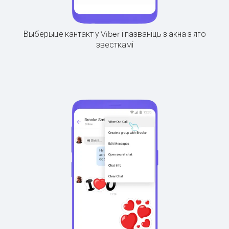
Выберыце кантакт у Viber і пазваніць з акна з яго
звесткамі