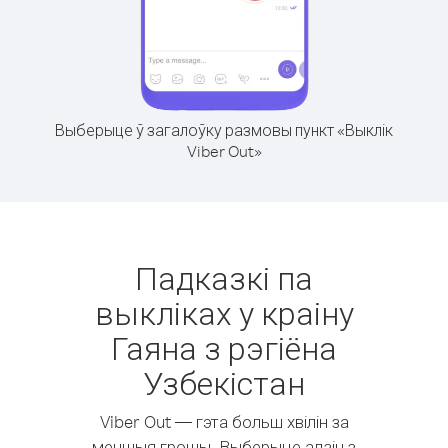
Выберыце ў загалоўку размовы пункт «Выклік
Viber Out»
Падказкі па
выкліках у краіну
Гаяна з рэгіёна
Узбекістан
Viber Out — гэта больш хвілін за
меншыя грошы. Выберыце адзін з