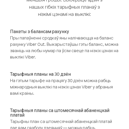
нашых гібкіх тарыфных планаў з
нізкімі цэнамі на выклікі:
Пакеты з балансам рахунку
Пры папаўненні сродкаў яны налічваюцца на баланс
рахунку Viber Out. Выкарыстаўшы гэты баланс, можна
званіць на любы нумар па ўсім свеце па нізкіх цэнах на
выклікі Viber.
Тарыфныя планы на 30 дзён
На гэтым тарыфе на працягу 30 дзён можна рабіць
міжнародныя выклікі па нізкіх цэнах Viber у абраныя
вамі краіны.
Тарыфныя планы са штомесячнай абаненцкай
платай
Тарыфны план са штомесячнай абаненцкай платай
дае вам свабоду дзеянняў — можна рабіць