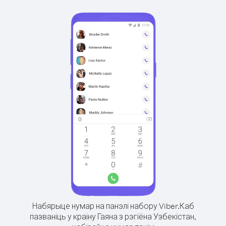
Набярыце нумар на панэлі набору Viber.
Каб
пазваніць у краіну Гаяна з рэгіёна Узбекістан,