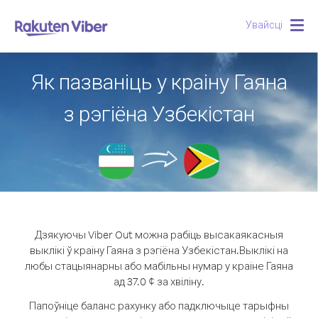
Увайсці
Togg
navig
Як пазваніць у краіну Гаяна
з рэгіёна Узбекістан
Дзякуючы Viber Out можна рабіць высакаякасныя
выклікі ў краіну Гаяна з рэгіёна Узбекістан.
Выклікі на
любы стацыянарны або мабільны нумар у краіне Гаяна
ад 37.0 ¢ за хвіліну.
Папоўніце баланс рахунку або падключыце тарыфны