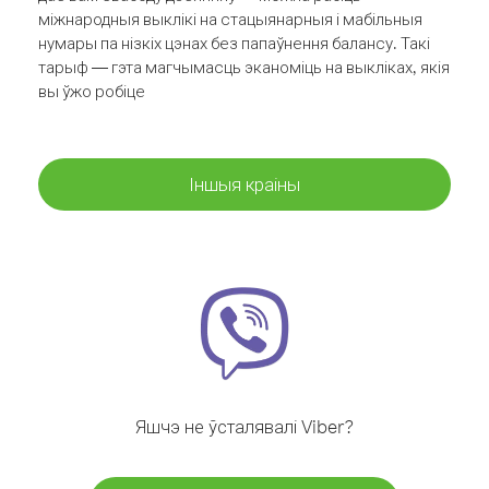
міжнародныя выклікі на стацыянарныя і мабільныя
нумары па нізкіх цэнах без папаўнення балансу. Такі
тарыф — гэта магчымасць эканоміць на выкліках, якія
вы ўжо робіце
Іншыя краіны
Яшчэ не ўсталявалі Viber?