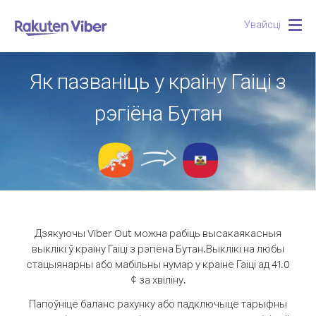
Увайсці
Togg
navig
Як пазваніць у краіну Гаіці з
рэгіёна Бутан
Дзякуючы Viber Out можна рабіць высакаякасныя
выклікі ў краіну Гаіці з рэгіёна Бутан.
Выклікі на любы
стацыянарны або мабільны нумар у краіне Гаіці ад 41.0
¢ за хвіліну.
Папоўніце баланс рахунку або падключыце тарыфны