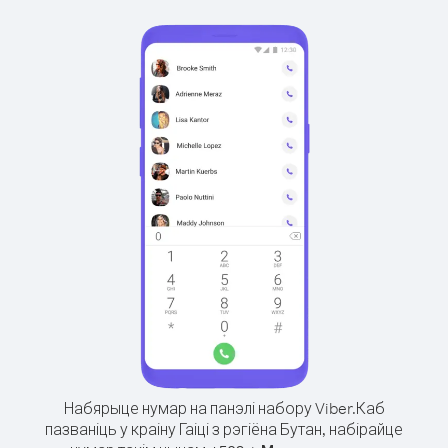
Набярыце нумар на панэлі набору Viber.
Каб
пазваніць у краіну Гаіці з рэгіёна Бутан, набірайце