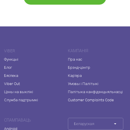
VIBER
КАМПАНІЯ
Функцыі
Пра нас
Блог
Брэнд-цэнтр
Бяспека
Кар'ера
Viber Out
Умовы і Палітыкі
Цэны на выклікі
Палітыка канфідэнцыяльнасці
Служба падтрымкі
Customer Complaints Code
СПАМПАВАЦЬ
Беларуская
Android