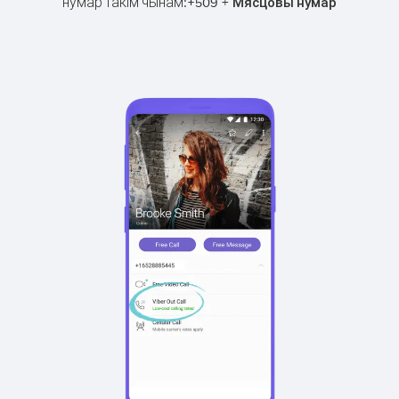
нумар такім чынам:
+
+
509
Мясцовы нумар