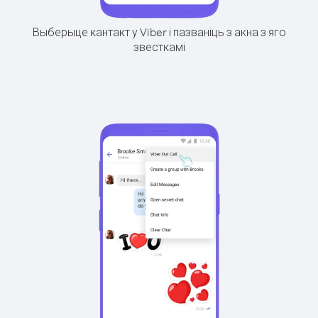
Выберыце кантакт у Viber і пазваніць з акна з яго
звесткамі