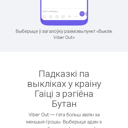
Выберыце ў загалоўку размовы пункт «Выклік
Viber Out»
Падказкі па
выкліках у краіну
Гаіці з рэгіёна
Бутан
Viber Out — гэта больш хвілін за
меншыя грошы. Выберыце адзін з