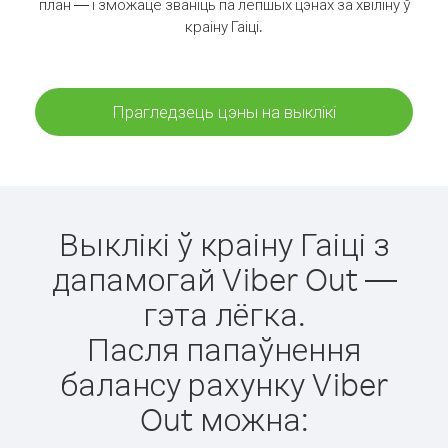
план — і зможаце званіць па лепшых цэнах за хвіліну ў
краіну Гаіці.
Прагледзець цэны на выклікі
Выклікі ў краіну Гаіці з
дапамогай Viber Out —
гэта лёгка.
Пасля папаўнення
балансу рахунку Viber
Out можна: