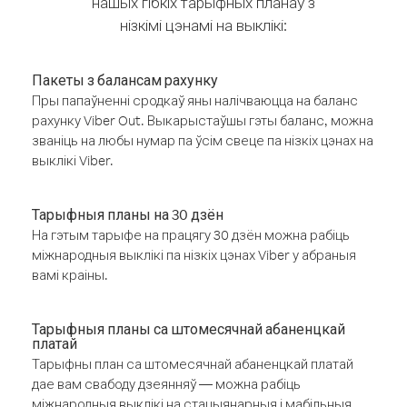
нашых гібкіх тарыфных планаў з
нізкімі цэнамі на выклікі:
Пакеты з балансам рахунку
Пры папаўненні сродкаў яны налічваюцца на баланс
рахунку Viber Out. Выкарыстаўшы гэты баланс, можна
званіць на любы нумар па ўсім свеце па нізкіх цэнах на
выклікі Viber.
Тарыфныя планы на 30 дзён
На гэтым тарыфе на працягу 30 дзён можна рабіць
міжнародныя выклікі па нізкіх цэнах Viber у абраныя
вамі краіны.
Тарыфныя планы са штомесячнай абаненцкай
платай
Тарыфны план са штомесячнай абаненцкай платай
дае вам свабоду дзеянняў — можна рабіць
міжнародныя выклікі на стацыянарныя і мабільныя