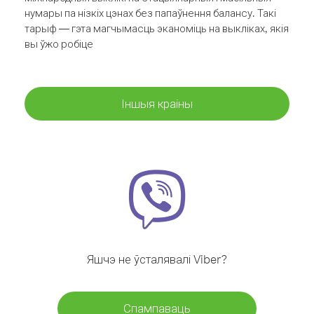
нумары па нізкіх цэнах без папаўнення балансу. Такі
тарыф — гэта магчымасць эканоміць на выкліках, якія
вы ўжо робіце
Іншыя краіны
Яшчэ не ўсталявалі Viber?
Спампаваць