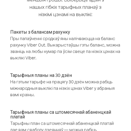
нашых гібкіх тарыфных планаў з
нізкімі цэнамі на выклікі:
Пакеты з балансам рахунку
Пры папаўненні сродкаў яны налічваюцца на баланс
рахунку Viber Out. Выкарыстаўшы гэты баланс, можна
званіць на любы нумар па ўсім свеце па нізкіх цэнах на
выклікі Viber.
Тарыфныя планы на 30 дзён
На гэтым тарыфе на працягу 30 дзён можна рабіць
міжнародныя выклікі па нізкіх цэнах Viber у абраныя
вамі краіны.
Тарыфныя планы са штомесячнай абаненцкай
платай
Тарыфны план са штомесячнай абаненцкай платай
дае вам свабоду дзеянняў — можна рабіць