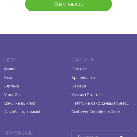
Спампаваць
VIBER
КАМПАНІЯ
Функцыі
Пра нас
Блог
Брэнд-цэнтр
Бяспека
Кар'ера
Viber Out
Умовы і Палітыкі
Цэны на выклікі
Палітыка канфідэнцыяльнасці
Служба падтрымкі
Customer Complaints Code
СПАМПАВАЦЬ
Беларуская