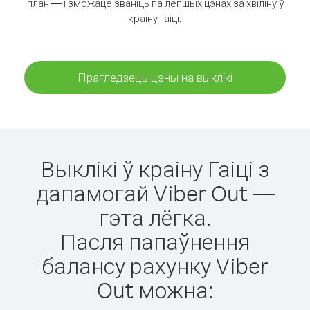
план — і зможаце званіць па лепшых цэнах за хвіліну ў
краіну Гаіці.
Прагледзець цэны на выклікі
Выклікі ў краіну Гаіці з
дапамогай Viber Out —
гэта лёгка.
Пасля папаўнення
балансу рахунку Viber
Out можна: