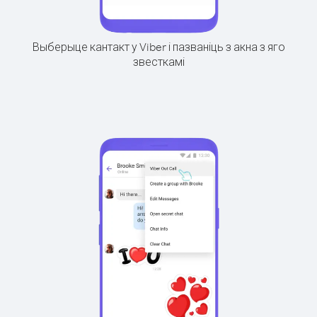
Выберыце кантакт у Viber і пазваніць з акна з яго
звесткамі