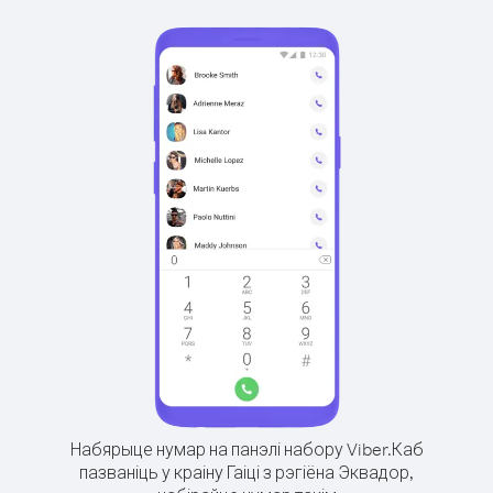
Набярыце нумар на панэлі набору Viber.
Каб
пазваніць у краіну Гаіці з рэгіёна Эквадор,