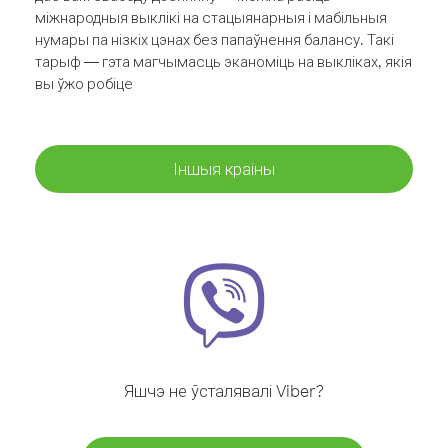
міжнародныя выклікі на стацыянарныя і мабільныя
нумары па нізкіх цэнах без папаўнення балансу. Такі
тарыф — гэта магчымасць эканоміць на выкліках, якія
вы ўжо робіце
Іншыя краіны
Яшчэ не ўсталявалі Viber?