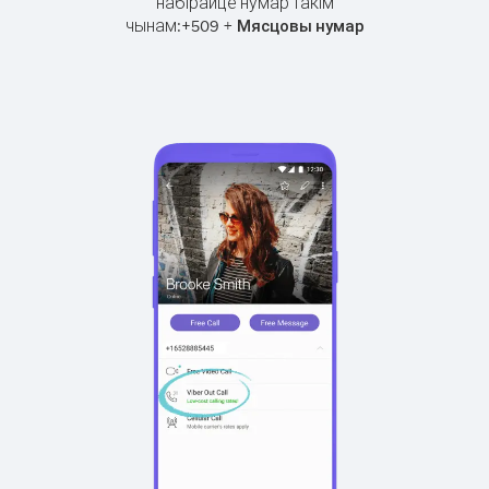
набірайце нумар такім
чынам:
+
+
509
Мясцовы нумар