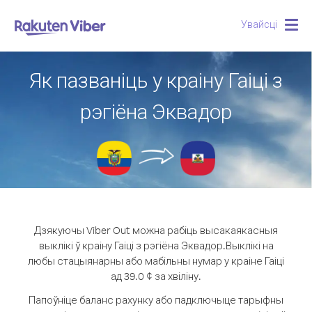
Увайсці
Togg
navig
Як пазваніць у краіну Гаіці з
рэгіёна Эквадор
Дзякуючы Viber Out можна рабіць высакаякасныя
выклікі ў краіну Гаіці з рэгіёна Эквадор.
Выклікі на
любы стацыянарны або мабільны нумар у краіне Гаіці
ад 39.0 ¢ за хвіліну.
Папоўніце баланс рахунку або падключыце тарыфны