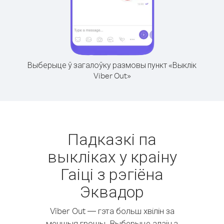
Выберыце ў загалоўку размовы пункт «Выклік
Viber Out»
Падказкі па
выкліках у краіну
Гаіці з рэгіёна
Эквадор
Viber Out — гэта больш хвілін за
меншыя грошы. Выберыце адзін з