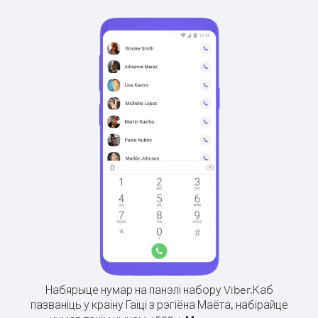
Набярыце нумар на панэлі набору Viber.
Каб
пазваніць у краіну Гаіці з рэгіёна Маёта, набірайце