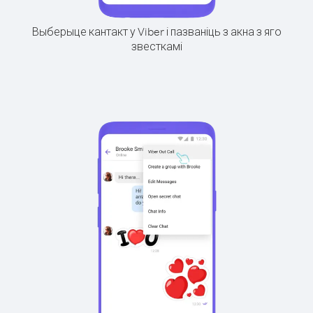
Выберыце кантакт у Viber і пазваніць з акна з яго
звесткамі