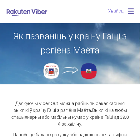
Увайсці
Togg
navig
Як пазваніць у краіну Гаіці з
рэгіёна Маёта
Дзякуючы Viber Out можна рабіць высакаякасныя
выклікі ў краіну Гаіці з рэгіёна Маёта.
Выклікі на любы
стацыянарны або мабільны нумар у краіне Гаіці ад 39.0
¢ за хвіліну.
Папоўніце баланс рахунку або падключыце тарыфны