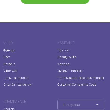
VIBER
КАМПАНІЯ
Функцыі
Пра нас
Блог
Брэнд-цэнтр
Бяспека
Кар'ера
Viber Out
Умовы і Палітыкі
Цэны на выклікі
Палітыка канфідэнцыяльнасці
Служба падтрымкі
Customer Complaints Code
СПАМПАВАЦЬ
Беларуская
Android