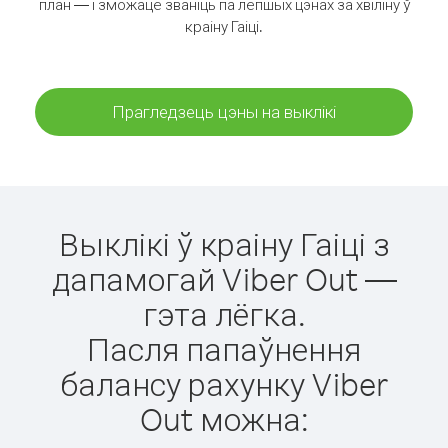
план — і зможаце званіць па лепшых цэнах за хвіліну ў
краіну Гаіці.
Прагледзець цэны на выклікі
Выклікі ў краіну Гаіці з
дапамогай Viber Out —
гэта лёгка.
Пасля папаўнення
балансу рахунку Viber
Out можна: