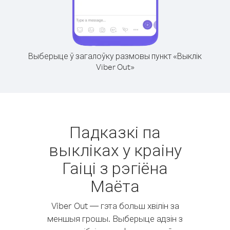
Выберыце ў загалоўку размовы пункт «Выклік
Viber Out»
Падказкі па
выкліках у краіну
Гаіці з рэгіёна
Маёта
Viber Out — гэта больш хвілін за
меншыя грошы. Выберыце адзін з