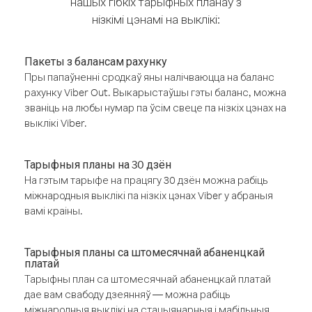
нашых гібкіх тарыфных планаў з
нізкімі цэнамі на выклікі:
Пакеты з балансам рахунку
Пры папаўненні сродкаў яны налічваюцца на баланс
рахунку Viber Out. Выкарыстаўшы гэты баланс, можна
званіць на любы нумар па ўсім свеце па нізкіх цэнах на
выклікі Viber.
Тарыфныя планы на 30 дзён
На гэтым тарыфе на працягу 30 дзён можна рабіць
міжнародныя выклікі па нізкіх цэнах Viber у абраныя
вамі краіны.
Тарыфныя планы са штомесячнай абаненцкай
платай
Тарыфны план са штомесячнай абаненцкай платай
дае вам свабоду дзеянняў — можна рабіць
міжнародныя выклікі на стацыянарныя і мабільныя