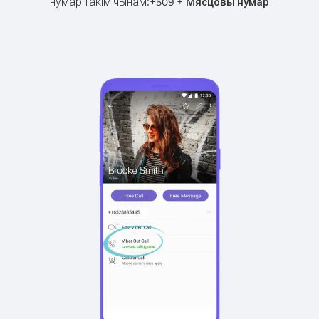
нумар такім чынам:
+
+
509
Мясцовы нумар