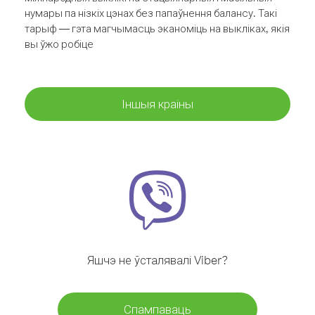
нумары па нізкіх цэнах без папаўнення балансу. Такі
тарыф — гэта магчымасць эканоміць на выкліках, якія
вы ўжо робіце
Іншыя краіны
Яшчэ не ўсталявалі Viber?
Спампаваць