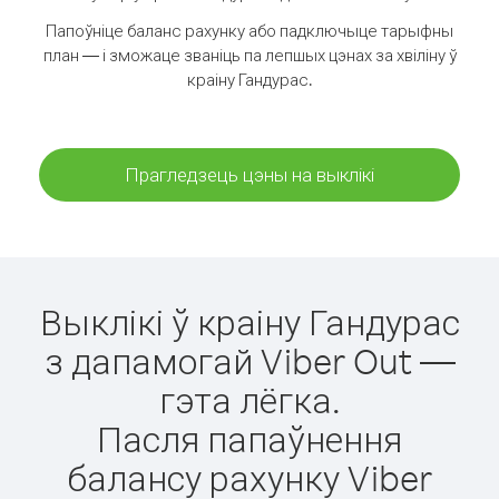
Папоўніце баланс рахунку або падключыце тарыфны
план — і зможаце званіць па лепшых цэнах за хвіліну ў
краіну Гандурас.
Прагледзець цэны на выклікі
Выклікі ў краіну Гандурас
з дапамогай Viber Out —
гэта лёгка.
Пасля папаўнення
балансу рахунку Viber