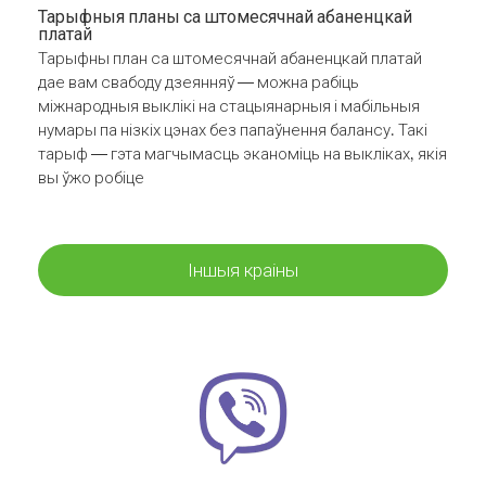
Тарыфныя планы са штомесячнай абаненцкай
платай
Тарыфны план са штомесячнай абаненцкай платай
дае вам свабоду дзеянняў — можна рабіць
міжнародныя выклікі на стацыянарныя і мабільныя
нумары па нізкіх цэнах без папаўнення балансу. Такі
тарыф — гэта магчымасць эканоміць на выкліках, якія
вы ўжо робіце
Іншыя краіны