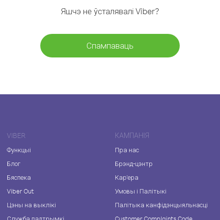
Яшчэ не ўсталявалі Viber?
Спампаваць
VIBER
КАМПАНІЯ
Функцыі
Пра нас
Блог
Брэнд-цэнтр
Бяспека
Кар'ера
Viber Out
Умовы і Палітыкі
Цэны на выклікі
Палітыка канфідэнцыяльнасці
Служба падтрымкі
Customer Complaints Code