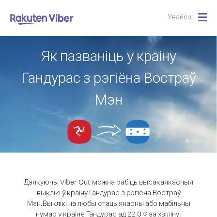
Увайсці
Togg
navig
Як пазваніць у краіну
Гандурас з рэгіёна Востраў
Мэн
Дзякуючы Viber Out можна рабіць высакаякасныя
выклікі ў краіну Гандурас з рэгіёна Востраў
Мэн.
Выклікі на любы стацыянарны або мабільны
нумар у краіне Гандурас ад 22.0 ¢ за хвіліну.