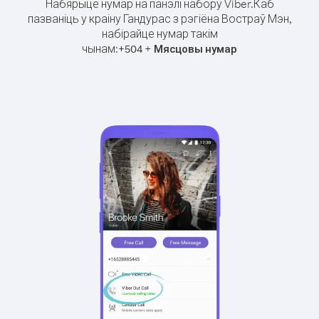
Набярыце нумар на панэлі набору Viber.
Каб
пазваніць у краіну Гандурас з рэгіёна Востраў Мэн,
набірайце нумар такім
чынам:
+
+
504
Мясцовы нумар