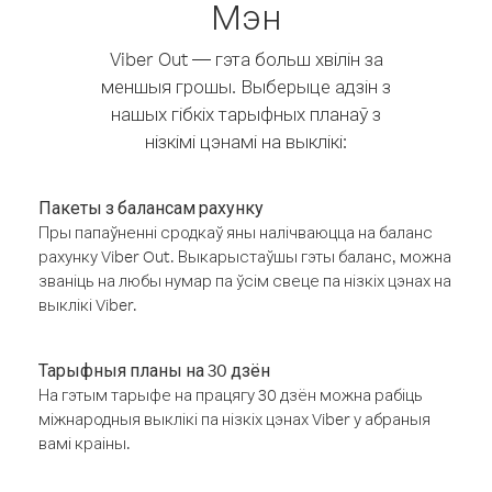
Мэн
Viber Out — гэта больш хвілін за
меншыя грошы. Выберыце адзін з
нашых гібкіх тарыфных планаў з
нізкімі цэнамі на выклікі:
Пакеты з балансам рахунку
Пры папаўненні сродкаў яны налічваюцца на баланс
рахунку Viber Out. Выкарыстаўшы гэты баланс, можна
званіць на любы нумар па ўсім свеце па нізкіх цэнах на
выклікі Viber.
Тарыфныя планы на 30 дзён
На гэтым тарыфе на працягу 30 дзён можна рабіць
міжнародныя выклікі па нізкіх цэнах Viber у абраныя
вамі краіны.