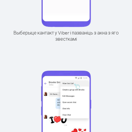
Выберыце кантакт у Viber і пазваніць з акна з яго
звесткамі