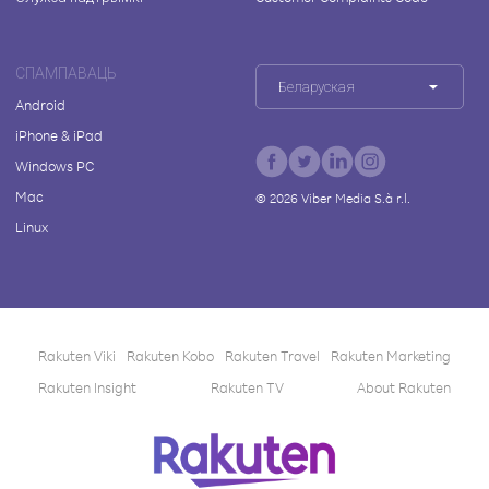
СПАМПАВАЦЬ
Беларуская
Android
iPhone & iPad
Windows PC
Mac
©
2026
Viber Media S.à r.l.
Linux
Rakuten Viki
Rakuten Kobo
Rakuten Travel
Rakuten Marketing
Rakuten Insight
Rakuten TV
About Rakuten