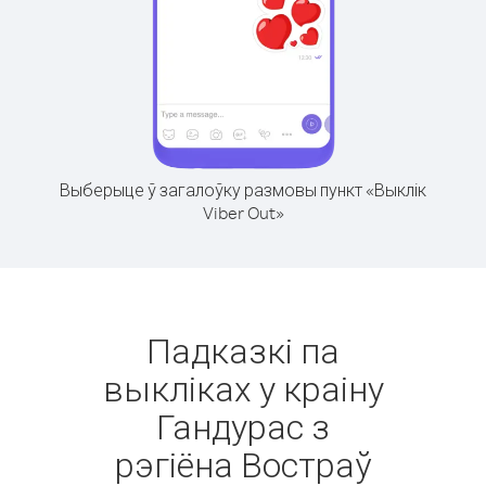
Выберыце ў загалоўку размовы пункт «Выклік
Viber Out»
Падказкі па
выкліках у краіну
Гандурас з
рэгіёна Востраў