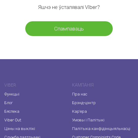
Яшчэ не ўсталявалі Viber?
Спампаваць
VIBER
КАМПАНІЯ
Функцыі
Пра нас
Блог
Брэнд-цэнтр
Бяспека
Кар'ера
Viber Out
Умовы і Палітыкі
Цэны на выклікі
Палітыка канфідэнцыяльнасці
Служба падтрымкі
Customer Complaints Code