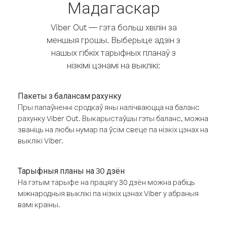
Мадагаскар
Viber Out — гэта больш хвілін за
меншыя грошы. Выберыце адзін з
нашых гібкіх тарыфных планаў з
нізкімі цэнамі на выклікі:
Пакеты з балансам рахунку
Пры папаўненні сродкаў яны налічваюцца на баланс
рахунку Viber Out. Выкарыстаўшы гэты баланс, можна
званіць на любы нумар па ўсім свеце па нізкіх цэнах на
выклікі Viber.
Тарыфныя планы на 30 дзён
На гэтым тарыфе на працягу 30 дзён можна рабіць
міжнародныя выклікі па нізкіх цэнах Viber у абраныя
вамі краіны.