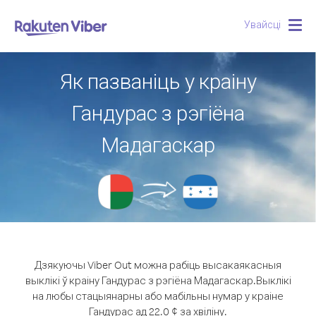
Увайсці
Togg
navig
Як пазваніць у краіну
Гандурас з рэгіёна
Мадагаскар
Дзякуючы Viber Out можна рабіць высакаякасныя
выклікі ў краіну Гандурас з рэгіёна Мадагаскар.
Выклікі
на любы стацыянарны або мабільны нумар у краіне
Гандурас ад 22.0 ¢ за хвіліну.