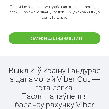
Папоўніце баланс рахунку або падключыце тарыфны
план — і зможаце званіць па лепшых цэнах за хвіліну ў
краіну Гандурас.
Прагледзець цэны на выклікі
Выклікі ў краіну Гандурас
з дапамогай Viber Out —
гэта лёгка.
Пасля папаўнення
балансу рахунку Viber