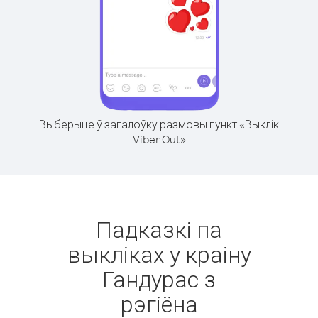
Выберыце ў загалоўку размовы пункт «Выклік
Viber Out»
Падказкі па
выкліках у краіну
Гандурас з
рэгіёна