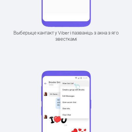
Выберыце кантакт у Viber і пазваніць з акна з яго
звесткамі