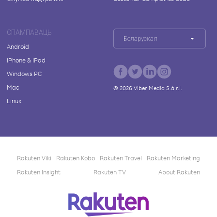
СПАМПАВАЦЬ
Беларуская
Android
iPhone & iPad
Windows PC
Mac
©
2026
Viber Media S.à r.l.
Linux
Rakuten Viki
Rakuten Kobo
Rakuten Travel
Rakuten Marketing
Rakuten Insight
Rakuten TV
About Rakuten