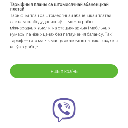
Тарыфныя планы са штомесячнай абаненцкай
платай
Тарыфны план са штомесячнай абаненцкай платай
дае вам свабоду дзеянняў — можна рабіць
міжнародныя выклікі на стацыянарныя і мабільныя
нумары па нізкіх цэнах без папаўнення балансу. Такі
тарыф — гэта магчымасць эканоміць на выкліках, якія
вы ўжо робіце
Іншыя краіны