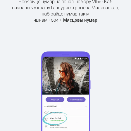
Набярыце нумар на панэлі набору Viber.
Каб
пазваніць у краіну Гандурас з рэгіёна Мадагаскар,
набірайце нумар такім
чынам:
+
+
504
Мясцовы нумар