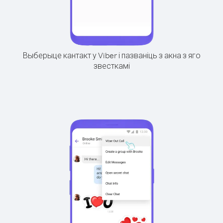
Выберыце кантакт у Viber і пазваніць з акна з яго
звесткамі