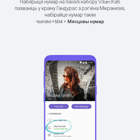
Набярыце нумар на панэлі набору Viber.
Каб
пазваніць у краіну Гандурас з рэгіёна Мікранезія,
набірайце нумар такім
чынам:
+
+
504
Мясцовы нумар