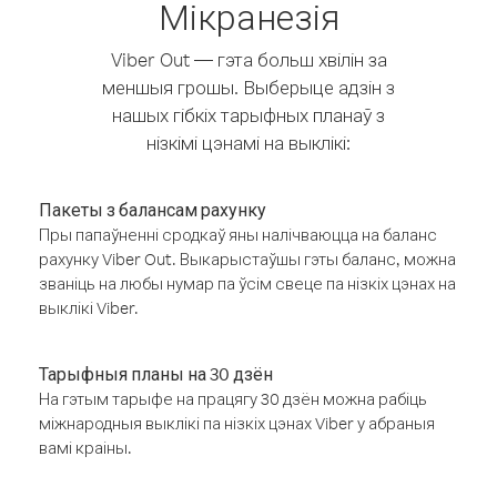
Мікранезія
Viber Out — гэта больш хвілін за
меншыя грошы. Выберыце адзін з
нашых гібкіх тарыфных планаў з
нізкімі цэнамі на выклікі:
Пакеты з балансам рахунку
Пры папаўненні сродкаў яны налічваюцца на баланс
рахунку Viber Out. Выкарыстаўшы гэты баланс, можна
званіць на любы нумар па ўсім свеце па нізкіх цэнах на
выклікі Viber.
Тарыфныя планы на 30 дзён
На гэтым тарыфе на працягу 30 дзён можна рабіць
міжнародныя выклікі па нізкіх цэнах Viber у абраныя
вамі краіны.