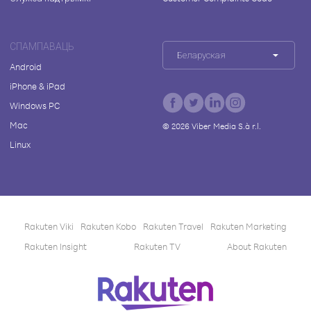
СПАМПАВАЦЬ
Беларуская
Android
iPhone & iPad
Windows PC
Mac
©
2026
Viber Media S.à r.l.
Linux
Rakuten Viki
Rakuten Kobo
Rakuten Travel
Rakuten Marketing
Rakuten Insight
Rakuten TV
About Rakuten