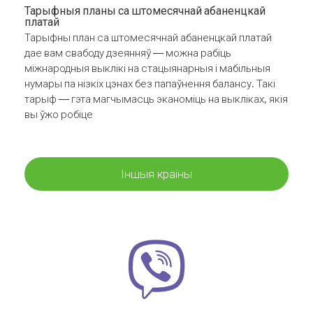
Тарыфныя планы са штомесячнай абаненцкай
платай
Тарыфны план са штомесячнай абаненцкай платай
дае вам свабоду дзеянняў — можна рабіць
міжнародныя выклікі на стацыянарныя і мабільныя
нумары па нізкіх цэнах без папаўнення балансу. Такі
тарыф — гэта магчымасць эканоміць на выкліках, якія
вы ўжо робіце
Іншыя краіны