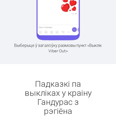
Выберыце ў загалоўку размовы пункт «Выклік
Viber Out»
Падказкі па
выкліках у краіну
Гандурас з
рэгіёна