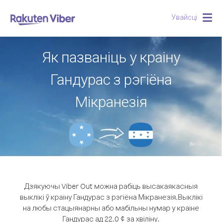
Увайсці
Togg
navig
Як пазваніць у краіну
Гандурас з рэгіёна
Мікранезія
Дзякуючы Viber Out можна рабіць высакаякасныя
выклікі ў краіну Гандурас з рэгіёна Мікранезія.
Выклікі
на любы стацыянарны або мабільны нумар у краіне
Гандурас ад 22.0 ¢ за хвіліну.