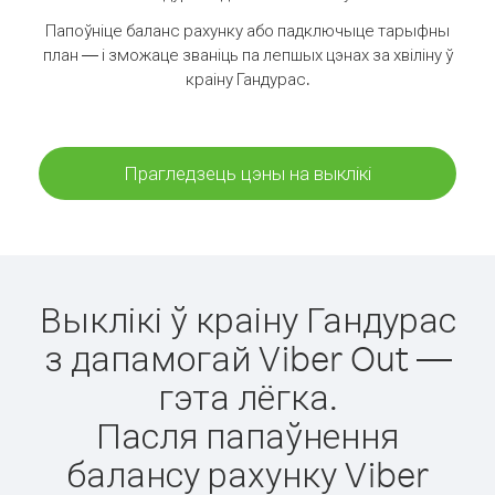
Папоўніце баланс рахунку або падключыце тарыфны
план — і зможаце званіць па лепшых цэнах за хвіліну ў
краіну Гандурас.
Прагледзець цэны на выклікі
Выклікі ў краіну Гандурас
з дапамогай Viber Out —
гэта лёгка.
Пасля папаўнення
балансу рахунку Viber