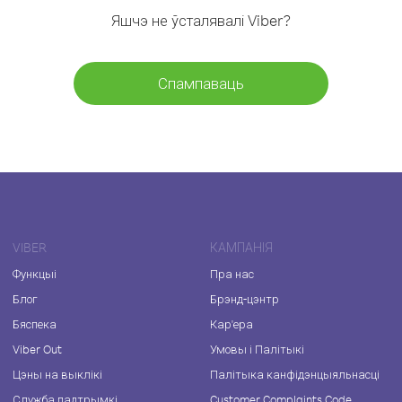
Яшчэ не ўсталявалі Viber?
Спампаваць
VIBER
КАМПАНІЯ
Функцыі
Пра нас
Блог
Брэнд-цэнтр
Бяспека
Кар'ера
Viber Out
Умовы і Палітыкі
Цэны на выклікі
Палітыка канфідэнцыяльнасці
Служба падтрымкі
Customer Complaints Code