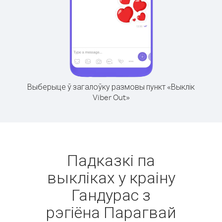
Выберыце ў загалоўку размовы пункт «Выклік
Viber Out»
Падказкі па
выкліках у краіну
Гандурас з
рэгіёна Парагвай