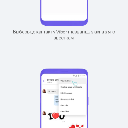
Выберыце кантакт у Viber і пазваніць з акна з яго
звесткамі