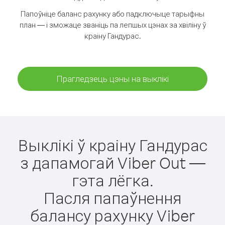
Папоўніце баланс рахунку або падключыце тарыфны
план — і зможаце званіць па лепшых цэнах за хвіліну ў
краіну Гандурас.
Прагледзець цэны на выклікі
Выклікі ў краіну Гандурас
з дапамогай Viber Out —
гэта лёгка.
Пасля папаўнення
балансу рахунку Viber