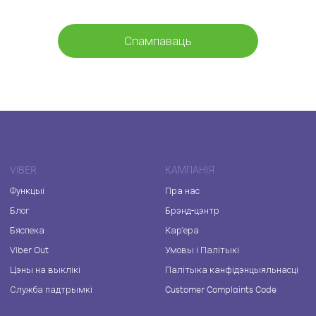
Спампаваць
VIBER
КАМПАНІЯ
Функцыі
Пра нас
Блог
Брэнд-цэнтр
Бяспека
Кар'ера
Viber Out
Умовы і Палітыкі
Цэны на выклікі
Палітыка канфідэнцыяльнасці
Служба падтрымкі
Customer Complaints Code