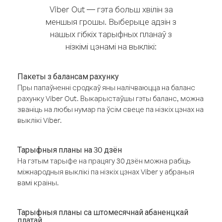
Viber Out — гэта больш хвілін за
меншыя грошы. Выберыце адзін з
нашых гібкіх тарыфных планаў з
нізкімі цэнамі на выклікі:
Пакеты з балансам рахунку
Пры папаўненні сродкаў яны налічваюцца на баланс
рахунку Viber Out. Выкарыстаўшы гэты баланс, можна
званіць на любы нумар па ўсім свеце па нізкіх цэнах на
выклікі Viber.
Тарыфныя планы на 30 дзён
На гэтым тарыфе на працягу 30 дзён можна рабіць
міжнародныя выклікі па нізкіх цэнах Viber у абраныя
вамі краіны.
Тарыфныя планы са штомесячнай абаненцкай
платай