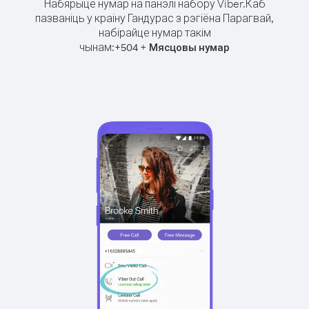
Набярыце нумар на панэлі набору Viber.
Каб
пазваніць у краіну Гандурас з рэгіёна Парагвай,
набірайце нумар такім
чынам:
+
+
504
Мясцовы нумар