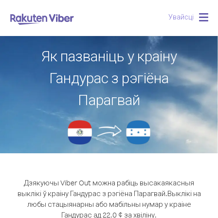
Увайсці
Togg
navig
Як пазваніць у краіну
Гандурас з рэгіёна
Парагвай
Дзякуючы Viber Out можна рабіць высакаякасныя
выклікі ў краіну Гандурас з рэгіёна Парагвай.
Выклікі на
любы стацыянарны або мабільны нумар у краіне
Гандурас ад 22.0 ¢ за хвіліну.