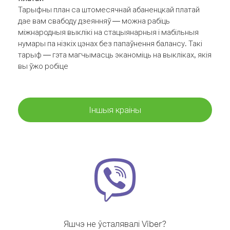
Тарыфны план са штомесячнай абаненцкай платай
дае вам свабоду дзеянняў — можна рабіць
міжнародныя выклікі на стацыянарныя і мабільныя
нумары па нізкіх цэнах без папаўнення балансу. Такі
тарыф — гэта магчымасць эканоміць на выкліках, якія
вы ўжо робіце
Іншыя краіны
Яшчэ не ўсталявалі Viber?