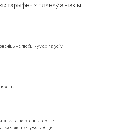
іх тарыфных планаў з нізкімі
званіць на любы нумар па ўсім
 краіны.
выклікі на стацыянарныя і
іках, якія вы ўжо робіце