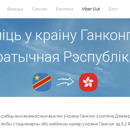
Функцыі
Суполкі
Бяспека
Viber Out
Блог
іць у краіну Ганконг
атычная Рэспублік
рабіць высакаякасныя выклікі ў краіну Ганконг з рэгіёна Дэмак
 любы стацыянарны або мабільны нумар у краіне Ганконг ад 3.2 ¢ 