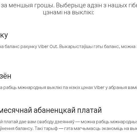
ін за меншыя грошы. Выберыце адзін з нашых гібк
цэнамі на выклікі:
нку
а баланс рахунку Viber Out. Выкарыстаўшы гэты баланс, можна 
зён
рабіць міжнародныя выклікі па нізкіх цэнах Viber у абраныя вамі
есячнай абаненцкай платай
 платай дае вам свабоду дзеянняў — можна рабіць міжнародныя 
аўнення балансу. Такі тарыф — гэта магчымасць эканоміць на выкл