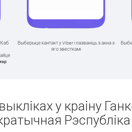
.
Каб
Выберыце кантакт у Viber і пазваніць з акна з
Выбе
яго звесткамі
райце
мар
выкліках у краіну Ганк
ратычная Рэспубліка