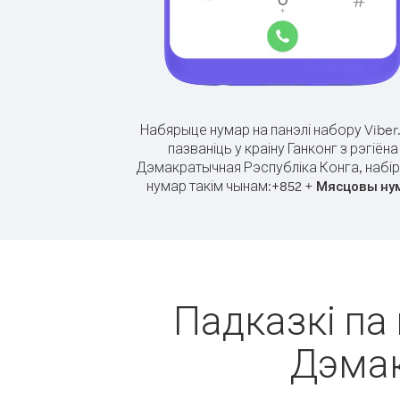
Набярыце нумар на панэлі набору Viber
пазваніць у краіну Ганконг з рэгіёна
Дэмакратычная Рэспубліка Конга, набі
нумар такім чынам:
+
+
852
Мясцовы ну
Падказкі па 
Дэмак