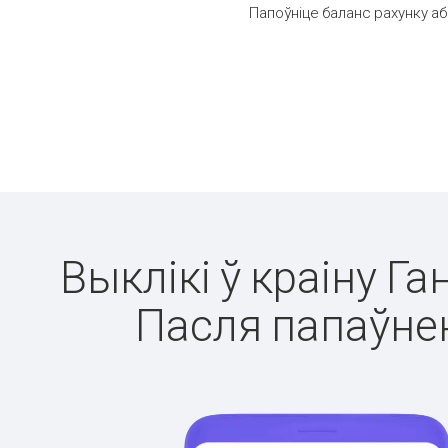
Папоўніце баланс рахунку аб
Выклікі ў краіну Га
Пасля папаўнен