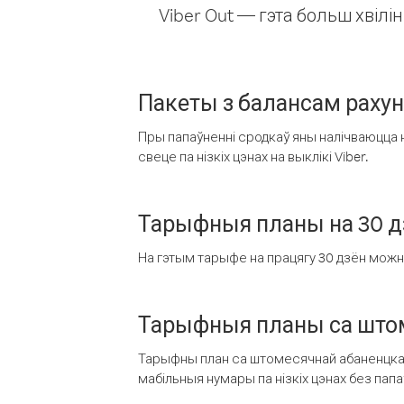
Viber Out — гэта больш хвіл
Пакеты з балансам раху
Пры папаўненні сродкаў яны налічваюцца н
свеце па нізкіх цэнах на выклікі Viber.
Тарыфныя планы на 30 д
На гэтым тарыфе на працягу 30 дзён можна 
Тарыфныя планы са штом
Тарыфны план са штомесячнай абаненцкай
мабільныя нумары па нізкіх цэнах без пап