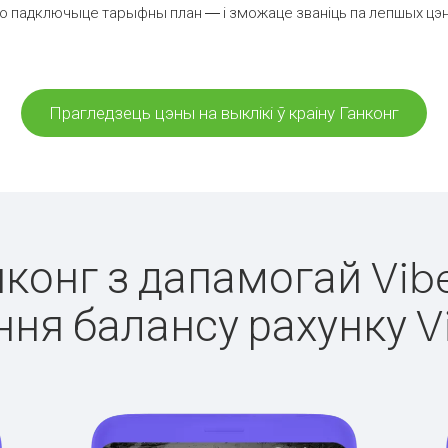
о падключыце тарыфны план — і зможаце званіць па лепшых цэнах 
Прагледзець цэны на выклікі ў краіну Ганконг
нконг з дапамогай Vib
ня балансу рахунку V