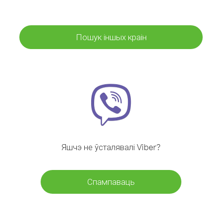
Пошук іншых краін
Яшчэ не ўсталявалі Viber?
Спампаваць