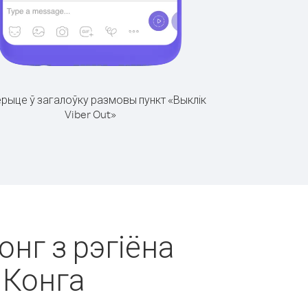
рыце ў загалоўку размовы пункт «Выклік
Viber Out»
онг з рэгіёна
 Конга