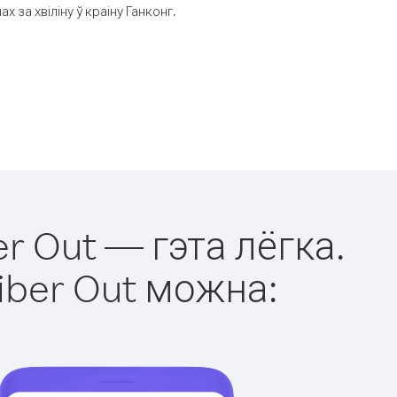
за хвіліну ў краіну Ганконг.
er Out — гэта лёгка.
iber Out можна: