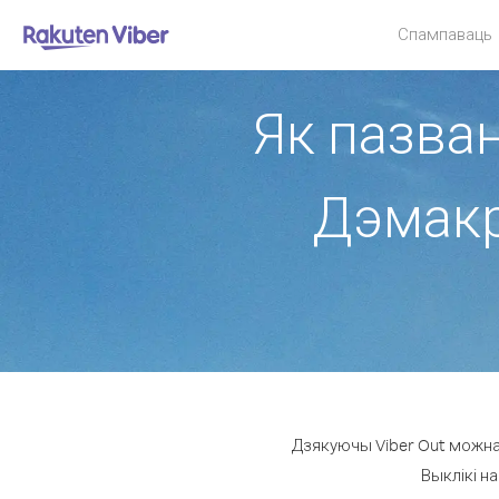
Спампаваць
Як пазван
Дэмакр
Дзякуючы Viber Out можна 
Выклікі на