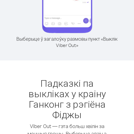
Выберыце ў загалоўку размовы пункт «Выклік
Viber Out»
Падказкі па
выкліках у краіну
Ганконг з рэгіёна
Фіджы
Viber Out — гэта больш хвілін за
меншыя грошы. Выберыце адзін з