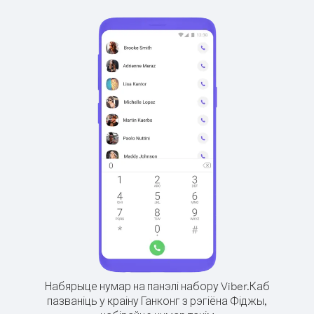
Набярыце нумар на панэлі набору Viber.
Каб
пазваніць у краіну Ганконг з рэгіёна Фіджы,