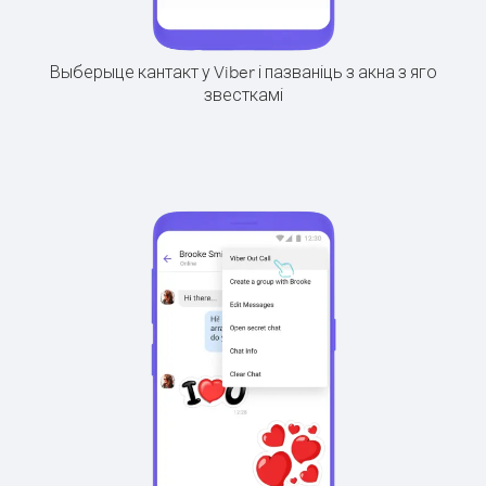
Выберыце кантакт у Viber і пазваніць з акна з яго
звесткамі