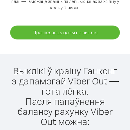
план — і зможаце званіць па лепшых цэнах за хвіліну ў
краіну Ганконг.
Прагледзець цэны на выклікі
Выклікі ў краіну Ганконг
з дапамогай Viber Out —
гэта лёгка.
Пасля папаўнення
балансу рахунку Viber
Out можна: