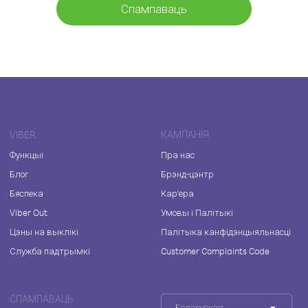
Спампаваць
VIBER
КАМПАНІЯ
Функцыі
Пра нас
Блог
Брэнд-цэнтр
Бяспека
Кар'ера
Viber Out
Умовы і Палітыкі
Цэны на выклікі
Палітыка канфідэнцыяльнасці
Служба падтрымкі
Customer Complaints Code
СПАМПАВАЦЬ
Беларуская