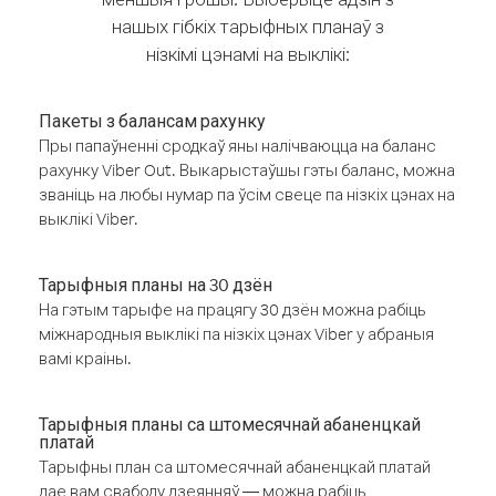
нашых гібкіх тарыфных планаў з
нізкімі цэнамі на выклікі:
Пакеты з балансам рахунку
Пры папаўненні сродкаў яны налічваюцца на баланс
рахунку Viber Out. Выкарыстаўшы гэты баланс, можна
званіць на любы нумар па ўсім свеце па нізкіх цэнах на
выклікі Viber.
Тарыфныя планы на 30 дзён
На гэтым тарыфе на працягу 30 дзён можна рабіць
міжнародныя выклікі па нізкіх цэнах Viber у абраныя
вамі краіны.
Тарыфныя планы са штомесячнай абаненцкай
платай
Тарыфны план са штомесячнай абаненцкай платай
дае вам свабоду дзеянняў — можна рабіць