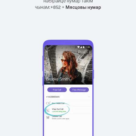
набірайце нумар такім
чынам:
+
+
852
Мясцовы нумар