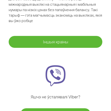
міжнародныя выклікі на стацыянарныя і мабільныя
нумары па нізкіх цэнах без папаўнення балансу. Такі
тарыф — гэта магчымасць эканоміць на выкліках, якія
вы ўжо робіце
Іншыя краіны
Яшчэ не ўсталявалі Viber?