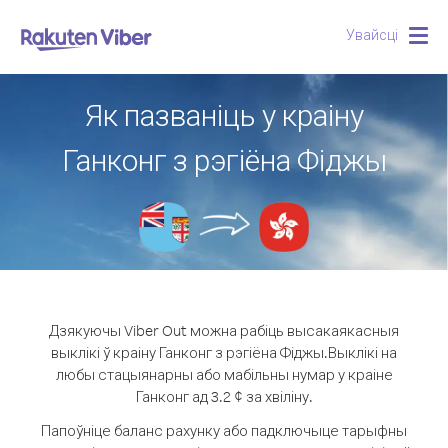
Увайсці
Togg
navig
Як пазваніць у краіну
Ганконг з рэгіёна Фіджы
Дзякуючы Viber Out можна рабіць высакаякасныя
выклікі ў краіну Ганконг з рэгіёна Фіджы.
Выклікі на
любы стацыянарны або мабільны нумар у краіне
Ганконг ад 3.2 ¢ за хвіліну.
Папоўніце баланс рахунку або падключыце тарыфны