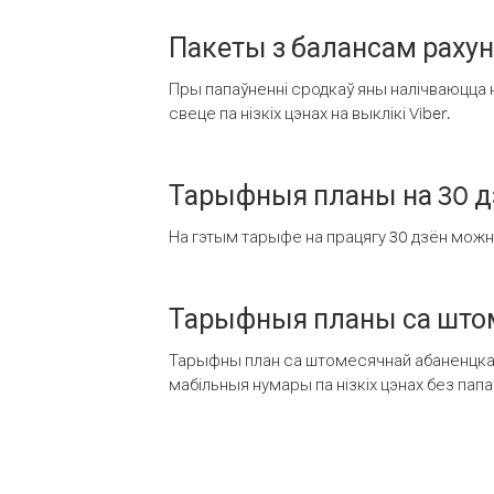
Пакеты з балансам раху
Пры папаўненні сродкаў яны налічваюцца н
свеце па нізкіх цэнах на выклікі Viber.
Тарыфныя планы на 30 д
На гэтым тарыфе на працягу 30 дзён можна 
Тарыфныя планы са штом
Тарыфны план са штомесячнай абаненцкай
мабільныя нумары па нізкіх цэнах без пап