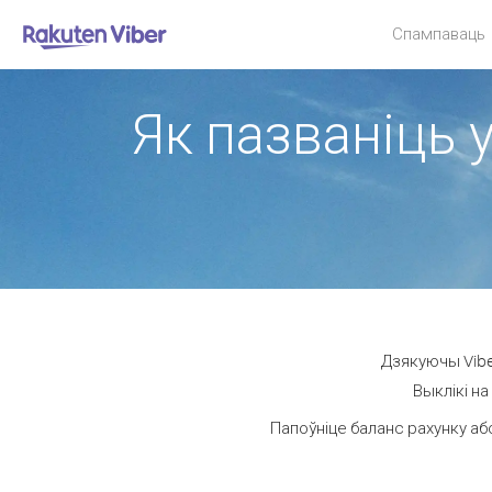
Спампаваць
Як пазваніць 
Дзякуючы Vibe
Выклікі на
Папоўніце баланс рахунку аб