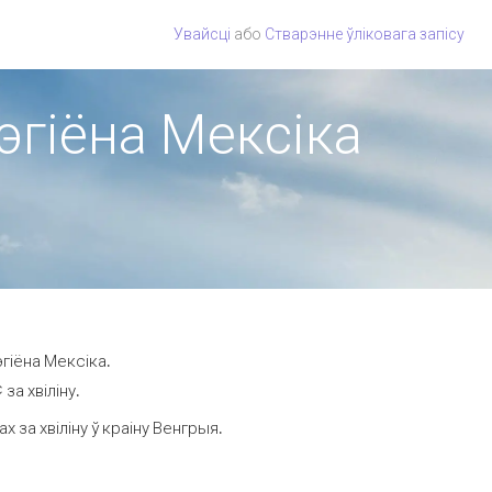
Увайсці
або
Стварэнне ўліковага запісу
эгіёна Мексіка
гіёна Мексіка.
за хвіліну.
за хвіліну ў краіну Венгрыя.