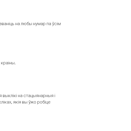
званіць на любы нумар па ўсім
 краіны.
выклікі на стацыянарныя і
іках, якія вы ўжо робіце