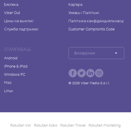
Бяспека
Кар'ера
Viber Out
Умовы і Палітыкі
Цэны на выклікі
Палітыка канфідэнцыяльнасці
Служба падтрымкі
Customer Complaints Code
СПАМПАВАЦЬ
Беларуская
Android
iPhone & iPad
Windows PC
Mac
©
2026
Viber Media S.à r.l.
Linux
Rakuten Viki
Rakuten Kobo
Rakuten Travel
Rakuten Marketing