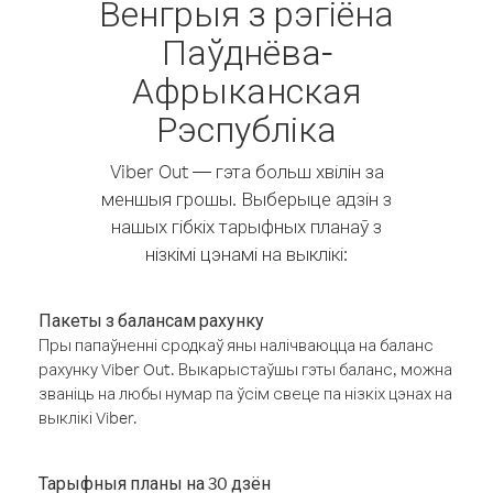
Венгрыя з рэгіёна
Паўднёва-
Афрыканская
Рэспубліка
Viber Out — гэта больш хвілін за
меншыя грошы. Выберыце адзін з
нашых гібкіх тарыфных планаў з
нізкімі цэнамі на выклікі:
Пакеты з балансам рахунку
Пры папаўненні сродкаў яны налічваюцца на баланс
рахунку Viber Out. Выкарыстаўшы гэты баланс, можна
званіць на любы нумар па ўсім свеце па нізкіх цэнах на
выклікі Viber.
Тарыфныя планы на 30 дзён