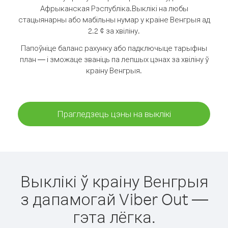
Афрыканская Рэспубліка.
Выклікі на любы
стацыянарны або мабільны нумар у краіне Венгрыя ад
2.2 ¢ за хвіліну.
Папоўніце баланс рахунку або падключыце тарыфны
план — і зможаце званіць па лепшых цэнах за хвіліну ў
краіну Венгрыя.
Прагледзець цэны на выклікі
Выклікі ў краіну Венгрыя
з дапамогай Viber Out —
гэта лёгка.