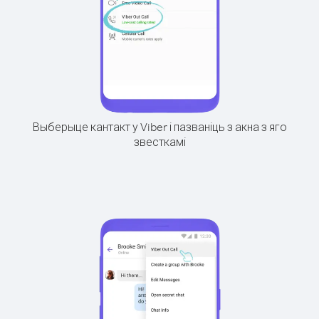
Выберыце кантакт у Viber і пазваніць з акна з яго
звесткамі