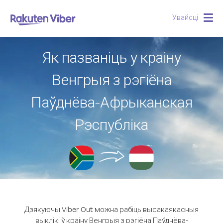
Увайсці
Togg
navig
Як пазваніць у краіну
Венгрыя з рэгіёна
Паўднёва-Афрыканская
Рэспубліка
Дзякуючы Viber Out можна рабіць высакаякасныя
выклікі ў краіну Венгрыя з рэгіёна Паўднёва-