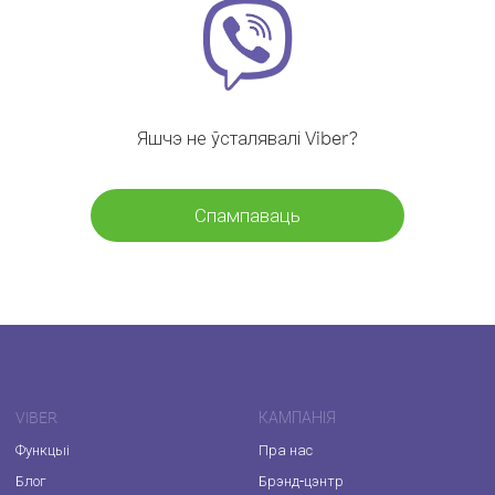
Яшчэ не ўсталявалі Viber?
Спампаваць
VIBER
КАМПАНІЯ
Функцыі
Пра нас
Блог
Брэнд-цэнтр