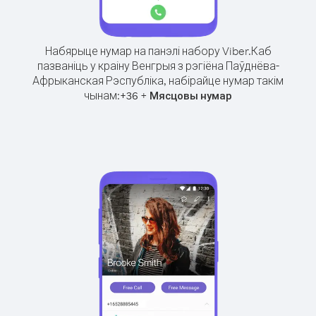
Набярыце нумар на панэлі набору Viber.
Каб
пазваніць у краіну Венгрыя з рэгіёна Паўднёва-
Афрыканская Рэспубліка, набірайце нумар такім
чынам:
+
+
36
Мясцовы нумар