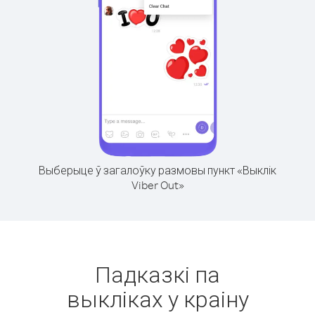
Выберыце ў загалоўку размовы пункт «Выклік
Viber Out»
Падказкі па
выкліках у краіну