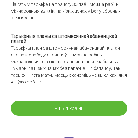
На гэтым тарыфе на працягу 30 дзён можна рабіць
міжнародныя выклікі па нізкіх цэнах Viber у абраныя
вамі краіны.
Тарыфныя планы са штомесячнай абаненцкай
платай
Тарыфны план са штомесячнай абаненцкай платай
дае вам свабоду дзеянняў — можна рабіць
міжнародныя выклікі на стацыянарныя і мабільныя
нумары па нізкіх цэнах без папаўнення балансу. Такі
тарыф — гэта магчымасць эканоміць на выкліках, якія
вы ўжо робіце
Іншыя краіны