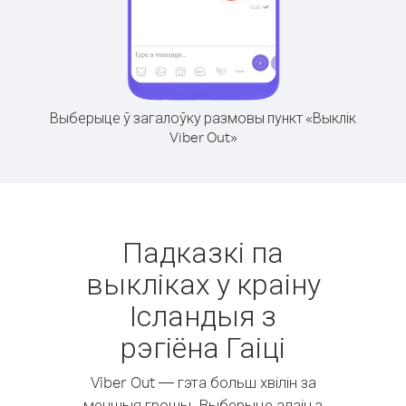
Выберыце ў загалоўку размовы пункт «Выклік
Viber Out»
Падказкі па
выкліках у краіну
Ісландыя з
рэгіёна Гаіці
Viber Out — гэта больш хвілін за
меншыя грошы. Выберыце адзін з