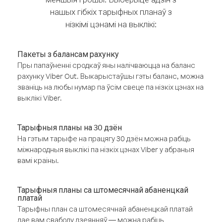
нашых гібкіх тарыфных планаў з
нізкімі цэнамі на выклікі:
Пакеты з балансам рахунку
Пры папаўненні сродкаў яны налічваюцца на баланс
рахунку Viber Out. Выкарыстаўшы гэты баланс, можна
званіць на любы нумар па ўсім свеце па нізкіх цэнах на
выклікі Viber.
Тарыфныя планы на 30 дзён
На гэтым тарыфе на працягу 30 дзён можна рабіць
міжнародныя выклікі па нізкіх цэнах Viber у абраныя
вамі краіны.
Тарыфныя планы са штомесячнай абаненцкай
платай
Тарыфны план са штомесячнай абаненцкай платай
дае вам свабоду дзеянняў — можна рабіць