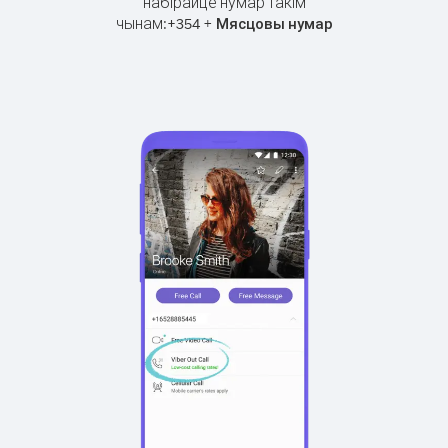
набірайце нумар такім
чынам:
+
+
354
Мясцовы нумар