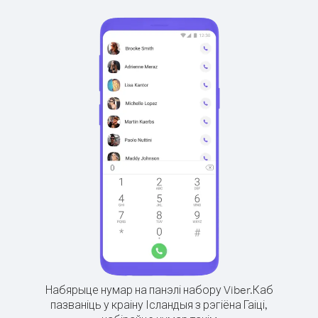
Набярыце нумар на панэлі набору Viber.
Каб
пазваніць у краіну Ісландыя з рэгіёна Гаіці,