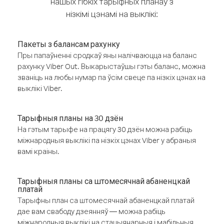
нашых гібкіх тарыфных планаў з
нізкімі цэнамі на выклікі:
Пакеты з балансам рахунку
Пры папаўненні сродкаў яны налічваюцца на баланс
рахунку Viber Out. Выкарыстаўшы гэты баланс, можна
званіць на любы нумар па ўсім свеце па нізкіх цэнах на
выклікі Viber.
Тарыфныя планы на 30 дзён
На гэтым тарыфе на працягу 30 дзён можна рабіць
міжнародныя выклікі па нізкіх цэнах Viber у абраныя
вамі краіны.
Тарыфныя планы са штомесячнай абаненцкай
платай
Тарыфны план са штомесячнай абаненцкай платай
дае вам свабоду дзеянняў — можна рабіць
міжнародныя выклікі на стацыянарныя і мабільныя