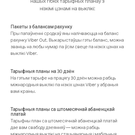
нашых гібкіх тарыфных планаў з
нізкімі цэнамі на выклікі:
Пакеты з балансам рахунку
Пры папаўненні сродкаў яны налічваюцца на баланс
рахунку Viber Out. Выкарыстаўшы гэты баланс, можна
званіць на любы нумар па ўсім свеце па нізкіх цэнах на
выклікі Viber.
Тарыфныя планы на 30 дзён
На гэтым тарыфе на працягу 30 дзён можна рабіць
міжнародныя выклікі па нізкіх цэнах Viber у абраныя
вамі краіны.
Тарыфныя планы са штомесячнай абаненцкай
платай
Тарыфны план са штомесячнай абаненцкай платай
дае вам свабоду дзеянняў — можна рабіць
міжнародныя выклікі на стацыянарныя і мабільныя