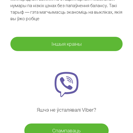
нумары па нізкіх цэнах без папаўнення балансу. Такі
тарыф — гэта магчымасць эканоміць на выкліках, якія
вы ўжо робіце
Іншыя краіны
Яшчэ не ўсталявалі Viber?
Спампаваць