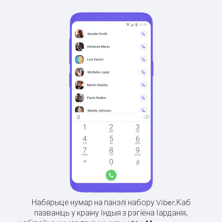
Набярыце нумар на панэлі набору Viber.
Каб
пазваніць у краіну Індыя з рэгіёна Іарданія,