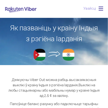
Увайсці
Togg
navig
Як пазваніць у краіну Індыя
з рэгіёна Іарданія
Дзякуючы Viber Out можна рабіць высакаякасныя
выклікі ў краіну Індыя з рэгіёна Іарданія.
Выклікі на
любы стацыянарны або мабільны нумар у краіне Індыя
ад 2.5 ¢ за хвіліну.
Папоўніце баланс рахунку або падключыце тарыфны