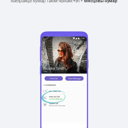
набірайце нумар такім чынам:
+
+
91
Мясцовы нумар