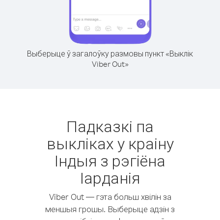
Выберыце ў загалоўку размовы пункт «Выклік
Viber Out»
Падказкі па
выкліках у краіну
Індыя з рэгіёна
Іарданія
Viber Out — гэта больш хвілін за
меншыя грошы. Выберыце адзін з