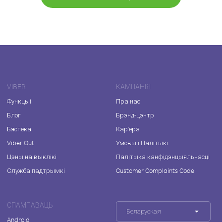
VIBER
КАМПАНІЯ
Функцыі
Пра нас
Блог
Брэнд-цэнтр
Бяспека
Кар'ера
Viber Out
Умовы і Палітыкі
Цэны на выклікі
Палітыка канфідэнцыяльнасці
Служба падтрымкі
Customer Complaints Code
СПАМПАВАЦЬ
Беларуская
Android