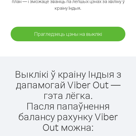
план — і зможаце званіць па лепшых цэнах за хвіліну ў
краіну Індыя.
Прагледзець цэны на выклікі
Выклікі ў краіну Індыя з
дапамогай Viber Out —
гэта лёгка.
Пасля папаўнення
балансу рахунку Viber
Out можна: