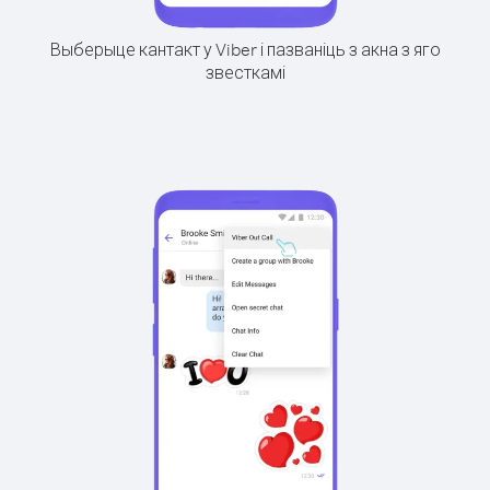
Выберыце кантакт у Viber і пазваніць з акна з яго
звесткамі