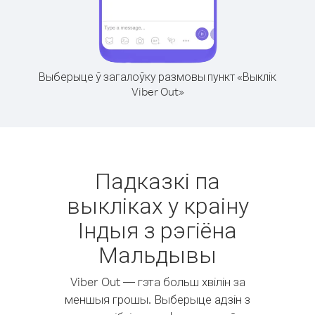
Выберыце ў загалоўку размовы пункт «Выклік
Viber Out»
Падказкі па
выкліках у краіну
Індыя з рэгіёна
Мальдывы
Viber Out — гэта больш хвілін за
меншыя грошы. Выберыце адзін з