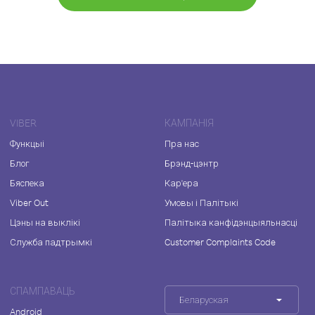
VIBER
КАМПАНІЯ
Функцыі
Пра нас
Блог
Брэнд-цэнтр
Бяспека
Кар'ера
Viber Out
Умовы і Палітыкі
Цэны на выклікі
Палітыка канфідэнцыяльнасці
Служба падтрымкі
Customer Complaints Code
СПАМПАВАЦЬ
Беларуская
Android