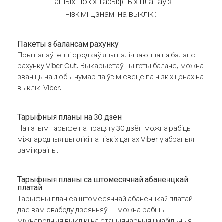
нашых гібкіх тарыфных планаў з
нізкімі цэнамі на выклікі:
Пакеты з балансам рахунку
Пры папаўненні сродкаў яны налічваюцца на баланс
рахунку Viber Out. Выкарыстаўшы гэты баланс, можна
званіць на любы нумар па ўсім свеце па нізкіх цэнах на
выклікі Viber.
Тарыфныя планы на 30 дзён
На гэтым тарыфе на працягу 30 дзён можна рабіць
міжнародныя выклікі па нізкіх цэнах Viber у абраныя
вамі краіны.
Тарыфныя планы са штомесячнай абаненцкай
платай
Тарыфны план са штомесячнай абаненцкай платай
дае вам свабоду дзеянняў — можна рабіць
міжнародныя выклікі на стацыянарныя і мабільныя