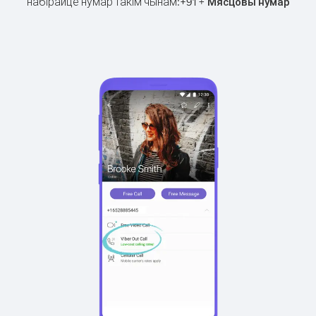
набірайце нумар такім чынам:
+
+
91
Мясцовы нумар