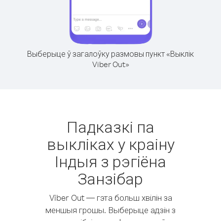
Выберыце ў загалоўку размовы пункт «Выклік
Viber Out»
Падказкі па
выкліках у краіну
Індыя з рэгіёна
Занзібар
Viber Out — гэта больш хвілін за
меншыя грошы. Выберыце адзін з