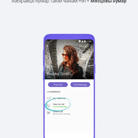
набірайце нумар такім чынам:
+
+
91
Мясцовы нумар