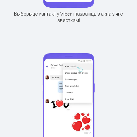
Выберыце кантакт у Viber і пазваніць з акна з яго
звесткамі