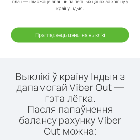
план — і зможаце званіць па лепшых цэнах за хвіліну ў
краіну Індыя.
Прагледзець цэны на выклікі
Выклікі ў краіну Індыя з
дапамогай Viber Out —
гэта лёгка.
Пасля папаўнення
балансу рахунку Viber
Out можна: