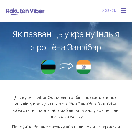
Увайсці
Togg
navig
Як пазваніць у краіну Індыя
з рэгіёна Занзібар
Дзякуючы Viber Out можна рабіць высакаякасныя
выклікі ў краіну Індыя з рэгіёна Занзібар.
Выклікі на
любы стацыянарны або мабільны нумар у краіне Індыя
ад 2.5 ¢ за хвіліну.
Папоўніце баланс рахунку або падключыце тарыфны