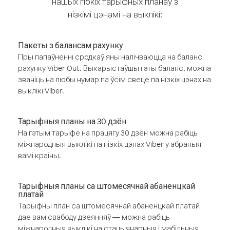
нашых гібкіх тарыфных планаў з
нізкімі цэнамі на выклікі:
Пакеты з балансам рахунку
Пры папаўненні сродкаў яны налічваюцца на баланс
рахунку Viber Out. Выкарыстаўшы гэты баланс, можна
званіць на любы нумар па ўсім свеце па нізкіх цэнах на
выклікі Viber.
Тарыфныя планы на 30 дзён
На гэтым тарыфе на працягу 30 дзён можна рабіць
міжнародныя выклікі па нізкіх цэнах Viber у абраныя
вамі краіны.
Тарыфныя планы са штомесячнай абаненцкай
платай
Тарыфны план са штомесячнай абаненцкай платай
дае вам свабоду дзеянняў — можна рабіць
міжнародныя выклікі на стацыянарныя і мабільныя