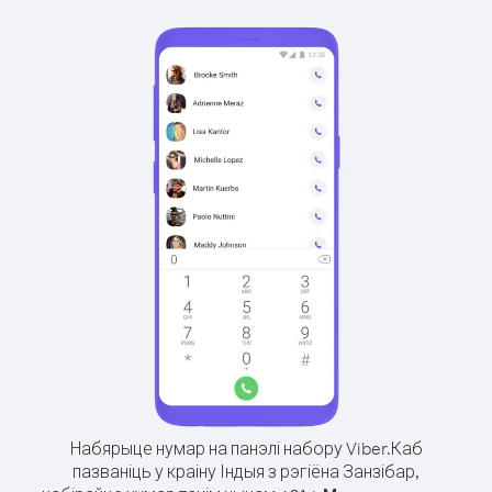
Набярыце нумар на панэлі набору Viber.
Каб
пазваніць у краіну Індыя з рэгіёна Занзібар,