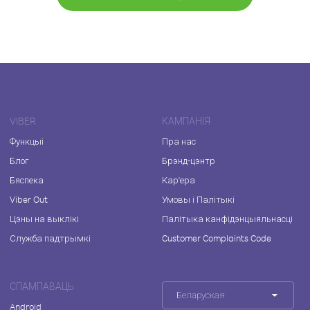
VIBER
КАМПАНІЯ
Функцыі
Пра нас
Блог
Брэнд-цэнтр
Бяспека
Кар'ера
Viber Out
Умовы і Палітыкі
Цэны на выклікі
Палітыка канфідэнцыяльнасці
Служба падтрымкі
Customer Complaints Code
СПАМПАВАЦЬ
Беларуская
Android