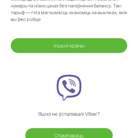
нумары па нізкіх цэнах без папаўнення балансу. Такі
тарыф — гэта магчымасць эканоміць на выкліках, якія
вы ўжо робіце
Іншыя краіны
Яшчэ не ўсталявалі Viber?
Спампаваць