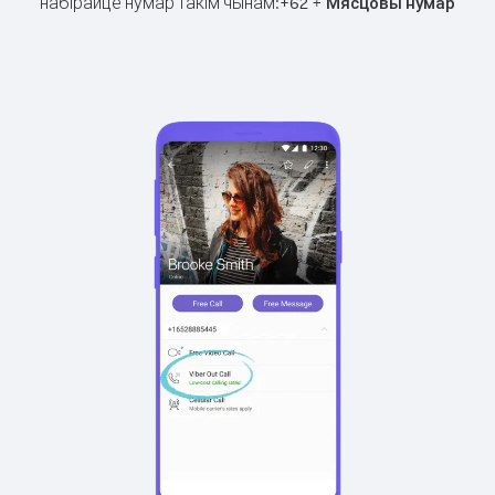
набірайце нумар такім чынам:
+
+
62
Мясцовы нумар