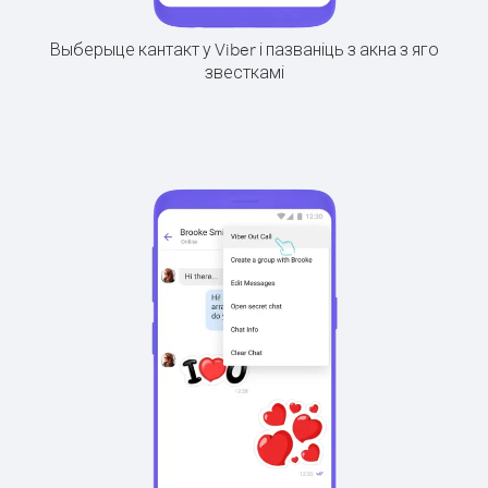
Выберыце кантакт у Viber і пазваніць з акна з яго
звесткамі