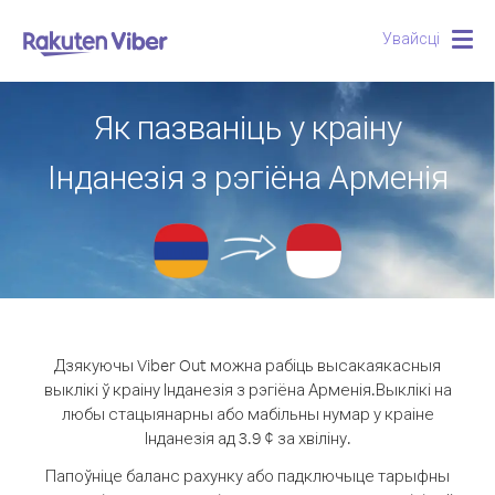
Увайсці
Togg
navig
Як пазваніць у краіну
Інданезія з рэгіёна Арменія
Дзякуючы Viber Out можна рабіць высакаякасныя
выклікі ў краіну Інданезія з рэгіёна Арменія.
Выклікі на
любы стацыянарны або мабільны нумар у краіне
Інданезія ад 3.9 ¢ за хвіліну.
Папоўніце баланс рахунку або падключыце тарыфны