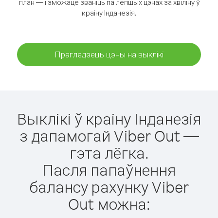
план — і зможаце званіць па лепшых цэнах за хвіліну ў
краіну Інданезія.
Прагледзець цэны на выклікі
Выклікі ў краіну Інданезія
з дапамогай Viber Out —
гэта лёгка.
Пасля папаўнення
балансу рахунку Viber
Out можна: