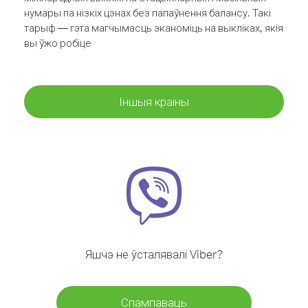
нумары па нізкіх цэнах без папаўнення балансу. Такі
тарыф — гэта магчымасць эканоміць на выкліках, якія
вы ўжо робіце
Іншыя краіны
Яшчэ не ўсталявалі Viber?
Спампаваць