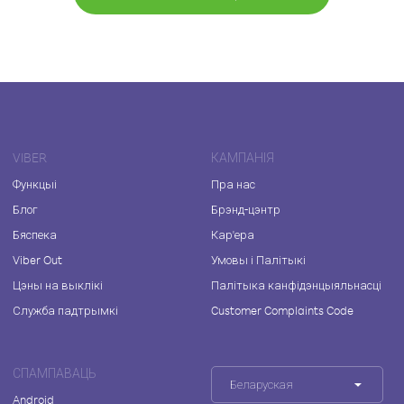
VIBER
КАМПАНІЯ
Функцыі
Пра нас
Блог
Брэнд-цэнтр
Бяспека
Кар'ера
Viber Out
Умовы і Палітыкі
Цэны на выклікі
Палітыка канфідэнцыяльнасці
Служба падтрымкі
Customer Complaints Code
СПАМПАВАЦЬ
Беларуская
Android