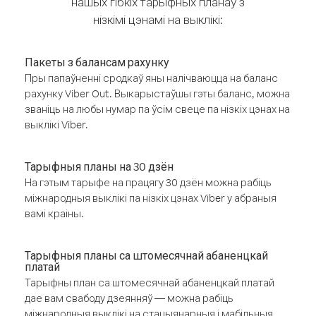
нашых гібкіх тарыфных планаў з
нізкімі цэнамі на выклікі:
Пакеты з балансам рахунку
Пры папаўненні сродкаў яны налічваюцца на баланс
рахунку Viber Out. Выкарыстаўшы гэты баланс, можна
званіць на любы нумар па ўсім свеце па нізкіх цэнах на
выклікі Viber.
Тарыфныя планы на 30 дзён
На гэтым тарыфе на працягу 30 дзён можна рабіць
міжнародныя выклікі па нізкіх цэнах Viber у абраныя
вамі краіны.
Тарыфныя планы са штомесячнай абаненцкай
платай
Тарыфны план са штомесячнай абаненцкай платай
дае вам свабоду дзеянняў — можна рабіць
міжнародныя выклікі на стацыянарныя і мабільныя