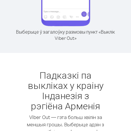
Выберыце ў загалоўку размовы пункт «Выклік
Viber Out»
Падказкі па
выкліках у краіну
Інданезія з
рэгіёна Арменія
Viber Out — гэта больш хвілін за
меншыя грошы. Выберыце адзін з