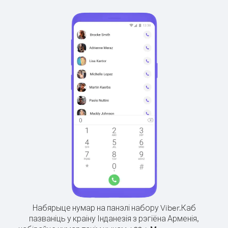
Набярыце нумар на панэлі набору Viber.
Каб
пазваніць у краіну Інданезія з рэгіёна Арменія,