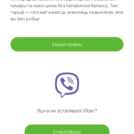
нумары па нізкіх цэнах без папаўнення балансу. Такі
тарыф — гэта магчымасць эканоміць на выкліках, якія
вы ўжо робіце
Іншыя краіны
Яшчэ не ўсталявалі Viber?
Спампаваць