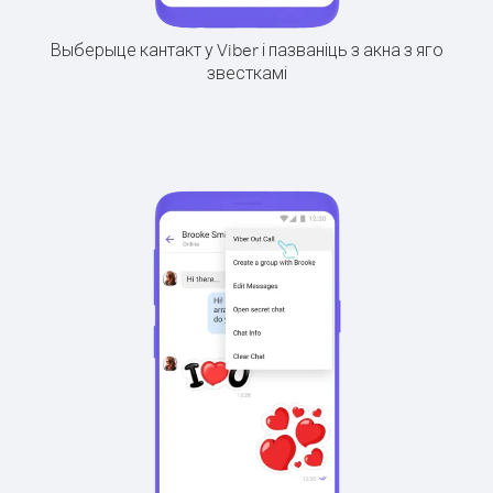
Выберыце кантакт у Viber і пазваніць з акна з яго
звесткамі