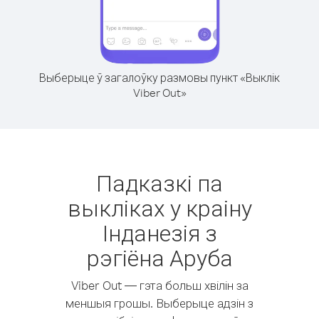
Выберыце ў загалоўку размовы пункт «Выклік
Viber Out»
Падказкі па
выкліках у краіну
Інданезія з
рэгіёна Аруба
Viber Out — гэта больш хвілін за
меншыя грошы. Выберыце адзін з