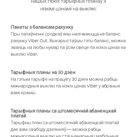
нашых гібкіх тарыфных планаў з
нізкімі цэнамі на выклікі:
Пакеты з балансам рахунку
Пры папаўненні сродкаў яны налічваюцца на баланс
рахунку Viber Out. Выкарыстаўшы гэты баланс, можна
званіць на любы нумар па ўсім свеце па нізкіх цэнах на
выклікі Viber.
Тарыфныя планы на 30 дзён
На гэтым тарыфе на працягу 30 дзён можна рабіць
міжнародныя выклікі па нізкіх цэнах Viber у абраныя
вамі краіны.
Тарыфныя планы са штомесячнай абаненцкай
платай
Тарыфны план са штомесячнай абаненцкай платай
дае вам свабоду дзеянняў — можна рабіць
міжнародныя выклікі на стацыянарныя і мабільныя