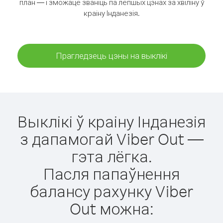
план — і зможаце званіць па лепшых цэнах за хвіліну ў
краіну Інданезія.
Прагледзець цэны на выклікі
Выклікі ў краіну Інданезія
з дапамогай Viber Out —
гэта лёгка.
Пасля папаўнення
балансу рахунку Viber
Out можна: