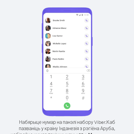
Набярыце нумар на панэлі набору Viber.
Каб
пазваніць у краіну Інданезія з рэгіёна Аруба,