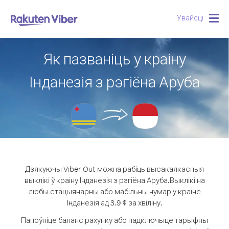
Увайсці
Togg
navig
Як пазваніць у краіну
Інданезія з рэгіёна Аруба
Дзякуючы Viber Out можна рабіць высакаякасныя
выклікі ў краіну Інданезія з рэгіёна Аруба.
Выклікі на
любы стацыянарны або мабільны нумар у краіне
Інданезія ад 3.9 ¢ за хвіліну.
Папоўніце баланс рахунку або падключыце тарыфны