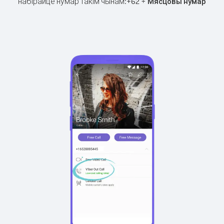
набірайце нумар такім чынам:
+
+
62
Мясцовы нумар