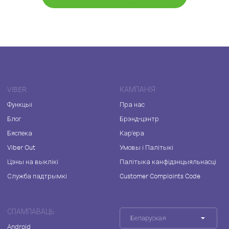
VIBER
КАМПАНІЯ
Функцыі
Пра нас
Блог
Брэнд-цэнтр
Бяспека
Кар'ера
Viber Out
Умовы і Палітыкі
Цэны на выклікі
Палітыка канфідэнцыяльнасці
Служба падтрымкі
Customer Complaints Code
СПАМПАВАЦЬ
Беларуская
Android