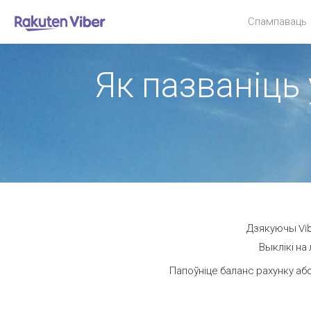
Спампаваць
Як пазваніць 
Дзякуючы Vibe
Выклікі на
Папоўніце баланс рахунку або