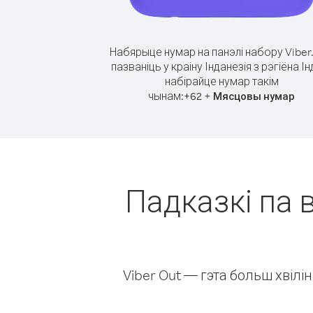
Набярыце нумар на панэлі набору Viber
пазваніць у краіну Інданезія з рэгіёна Ін
набірайце нумар такім
чынам:
+
+
62
Мясцовы нумар
Падказкі па в
Viber Out — гэта больш хвіл