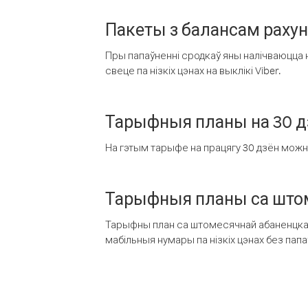
Пакеты з балансам раху
Пры папаўненні сродкаў яны налічваюцца н
свеце па нізкіх цэнах на выклікі Viber.
Тарыфныя планы на 30 д
На гэтым тарыфе на працягу 30 дзён можна 
Тарыфныя планы са штом
Тарыфны план са штомесячнай абаненцкай
мабільныя нумары па нізкіх цэнах без пап