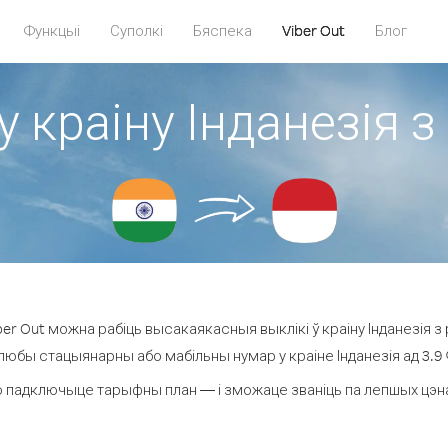
Функцыі
Суполкі
Бяспека
Viber Out
Блог
у краіну Інданезія з
r Out можна рабіць высакаякасныя выклікі ў краіну Інданезія з 
 любы стацыянарны або мабільны нумар у краіне Інданезія ад 3.9 ¢ 
 падключыце тарыфны план — і зможаце званіць па лепшых цэнах з