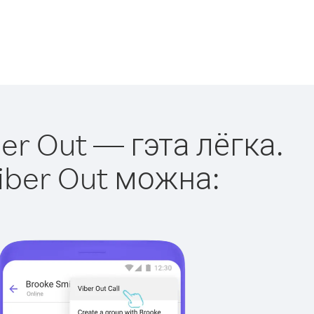
er Out — гэта лёгка.
iber Out можна: