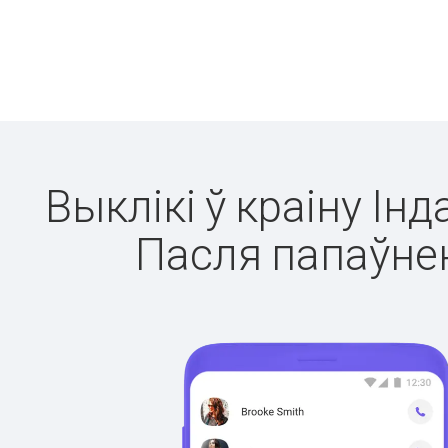
Выклікі ў краіну Ін
Пасля папаўнен