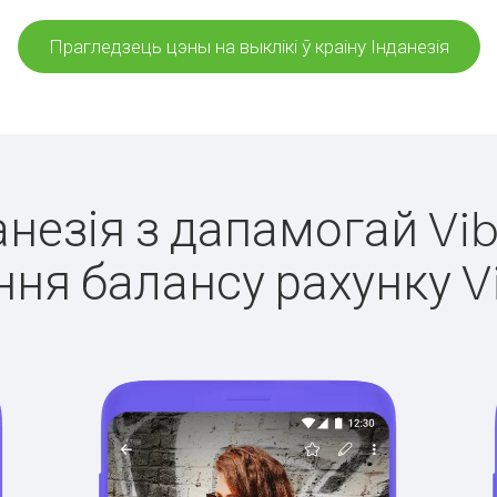
Прагледзець цэны на выклікі ў краіну Інданезія
данезія з дапамогай Vib
ня балансу рахунку V