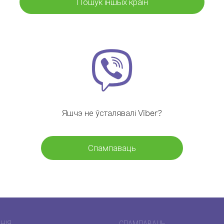
Пошук іншых краін
Яшчэ не ўсталявалі Viber?
Спампаваць
НІЯ
СПАМПАВАЦЬ