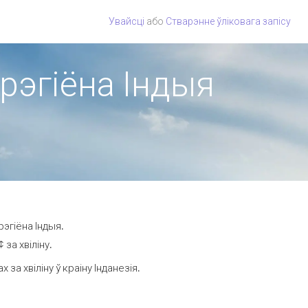
Увайсці
або
Стварэнне ўліковага запісу
 рэгіёна Індыя
рэгіёна Індыя.
за хвіліну.
а хвіліну ў краіну Інданезія.