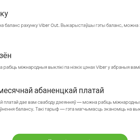
нку
а баланс рахунку Viber Out. Выкарыстаўшы гэты баланс, можна 
зён
рабіць міжнародныя выклікі па нізкіх цэнах Viber у абраныя вамі
есячнай абаненцкай платай
 платай дае вам свабоду дзеянняў — можна рабіць міжнародныя 
аўнення балансу. Такі тарыф — гэта магчымасць эканоміць на выкл