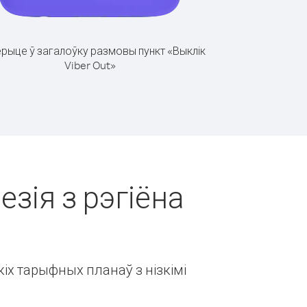
рыце ў загалоўку размовы пункт «Выклік
Viber Out»
езія з рэгіёна
іх тарыфных планаў з нізкімі