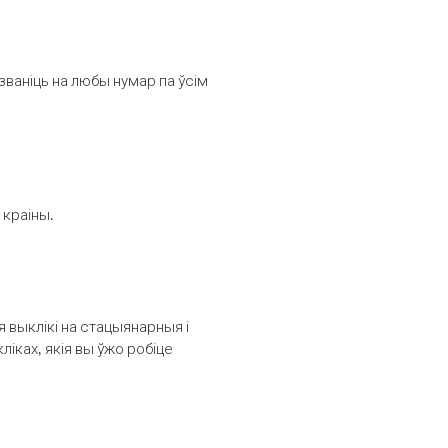
званіць на любы нумар па ўсім
 краіны.
выклікі на стацыянарныя і
іках, якія вы ўжо робіце