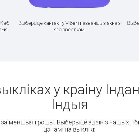
.
Каб
Выберыце кантакт у Viber і пазваніць з акна з
Выбе
дыя,
яго звесткамі
ыкліках у краіну Індан
Індыя
ін за меншыя грошы. Выберыце адзін з нашых гібк
цэнамі на выклікі: