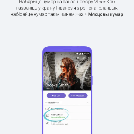
Набярыце нумар на панэлі набору Viber.
Каб
пазваніць у краіну Інданезія з рэгіёна Ірландыя,
набірайце нумар такім чынам:
+
+
62
Мясцовы нумар