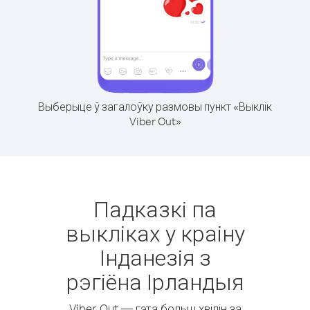
Выберыце ў загалоўку размовы пункт «Выклік
Viber Out»
Падказкі па
выкліках у краіну
Інданезія з
рэгіёна Ірландыя
Viber Out — гэта больш хвілін за