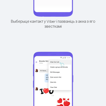
Выберыце кантакт у Viber і пазваніць з акна з яго
звесткамі