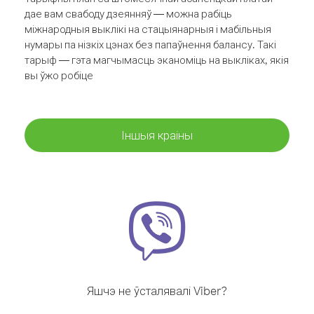
дае вам свабоду дзеянняў — можна рабіць
міжнародныя выклікі на стацыянарныя і мабільныя
нумары па нізкіх цэнах без папаўнення балансу. Такі
тарыф — гэта магчымасць эканоміць на выкліках, якія
вы ўжо робіце
Іншыя краіны
Яшчэ не ўсталявалі Viber?