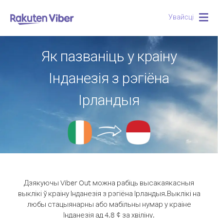
Увайсці
Togg
navig
Як пазваніць у краіну
Інданезія з рэгіёна
Ірландыя
Дзякуючы Viber Out можна рабіць высакаякасныя
выклікі ў краіну Інданезія з рэгіёна Ірландыя.
Выклікі на
любы стацыянарны або мабільны нумар у краіне
Інданезія ад 4.8 ¢ за хвіліну.