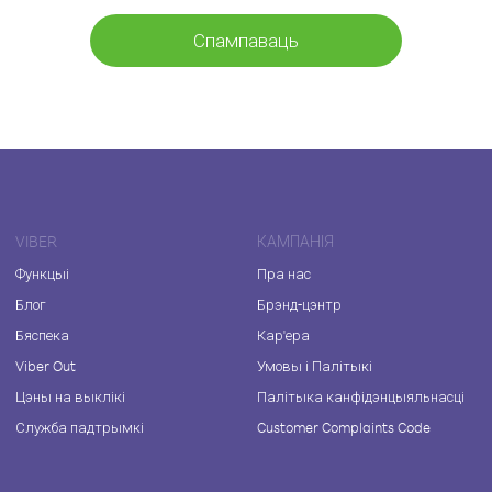
Спампаваць
VIBER
КАМПАНІЯ
Функцыі
Пра нас
Блог
Брэнд-цэнтр
Бяспека
Кар'ера
Viber Out
Умовы і Палітыкі
Цэны на выклікі
Палітыка канфідэнцыяльнасці
Служба падтрымкі
Customer Complaints Code