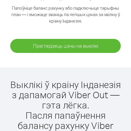
Папоўніце баланс рахунку або падключыце тарыфны
план — і зможаце званіць па лепшых цэнах за хвіліну ў
краіну Інданезія.
Прагледзець цэны на выклікі
Выклікі ў краіну Інданезія
з дапамогай Viber Out —
гэта лёгка.
Пасля папаўнення
балансу рахунку Viber