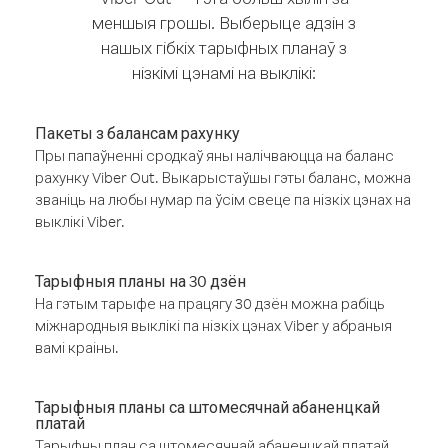
меншыя грошы. Выберыце адзін з
нашых гібкіх тарыфных планаў з
нізкімі цэнамі на выклікі:
Пакеты з балансам рахунку
Пры папаўненні сродкаў яны налічваюцца на баланс
рахунку Viber Out. Выкарыстаўшы гэты баланс, можна
званіць на любы нумар па ўсім свеце па нізкіх цэнах на
выклікі Viber.
Тарыфныя планы на 30 дзён
На гэтым тарыфе на працягу 30 дзён можна рабіць
міжнародныя выклікі па нізкіх цэнах Viber у абраныя
вамі краіны.
Тарыфныя планы са штомесячнай абаненцкай
платай
Тарыфны план са штомесячнай абаненцкай платай