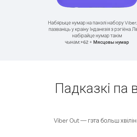
Набярыце нумар на панэлі набору Viber
пазваніць у краіну Інданезія з рэгіёна Лі
набірайце нумар такім
чынам:
+
+
62
Мясцовы нумар
Падказкі па в
Viber Out — гэта больш хвіл