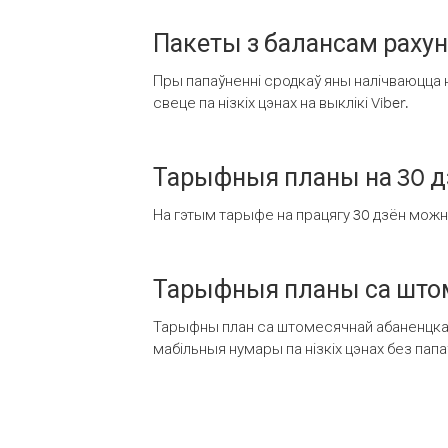
Пакеты з балансам раху
Пры папаўненні сродкаў яны налічваюцца н
свеце па нізкіх цэнах на выклікі Viber.
Тарыфныя планы на 30 д
На гэтым тарыфе на працягу 30 дзён можна 
Тарыфныя планы са штом
Тарыфны план са штомесячнай абаненцкай
мабільныя нумары па нізкіх цэнах без пап