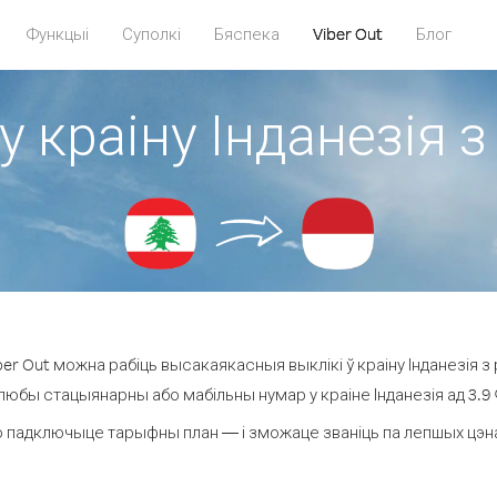
Функцыі
Суполкі
Бяспека
Viber Out
Блог
у краіну Інданезія з
r Out можна рабіць высакаякасныя выклікі ў краіну Інданезія з 
 любы стацыянарны або мабільны нумар у краіне Інданезія ад 3.9 ¢ 
 падключыце тарыфны план — і зможаце званіць па лепшых цэнах з