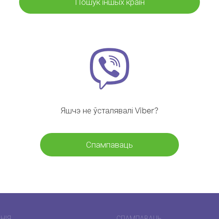
Пошук іншых краін
Яшчэ не ўсталявалі Viber?
Спампаваць
НІЯ
СПАМПАВАЦЬ