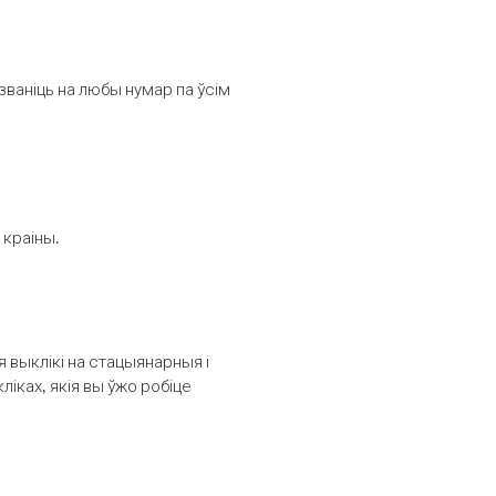
званіць на любы нумар па ўсім
 краіны.
выклікі на стацыянарныя і
іках, якія вы ўжо робіце