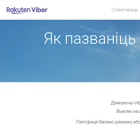
Спампаваць
Як пазваніць 
Дзякуючы Vibe
Выклікі на
Папоўніце баланс рахунку або