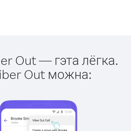
er Out — гэта лёгка.
iber Out можна: