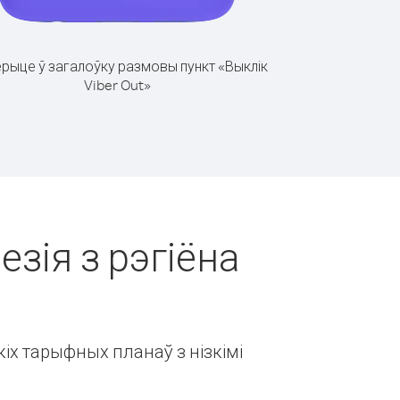
рыце ў загалоўку размовы пункт «Выклік
Viber Out»
езія з рэгіёна
іх тарыфных планаў з нізкімі