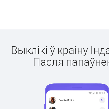
Выклікі ў краіну Ін
Пасля папаўнен