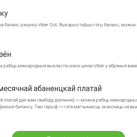
нку
а баланс рахунку Viber Out. Выкарыстаўшы гэты баланс, можна 
зён
рабіць міжнародныя выклікі па нізкіх цэнах Viber у абраныя вамі
есячнай абаненцкай платай
 платай дае вам свабоду дзеянняў — можна рабіць міжнародныя 
аўнення балансу. Такі тарыф — гэта магчымасць эканоміць на выкл