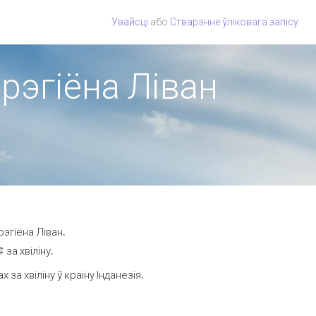
Увайсці
або
Стварэнне ўліковага запісу
 рэгіёна Ліван
рэгіёна Ліван.
за хвіліну.
а хвіліну ў краіну Інданезія.