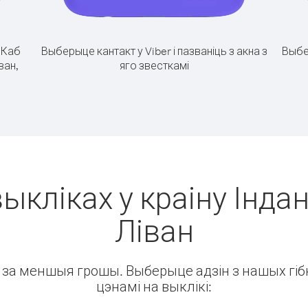
.
Каб
Выберыце кантакт у Viber і пазваніць з акна з
Выбе
ван,
яго звесткамі
ыкліках у краіну Індан
Ліван
ін за меншыя грошы. Выберыце адзін з нашых гібк
цэнамі на выклікі: