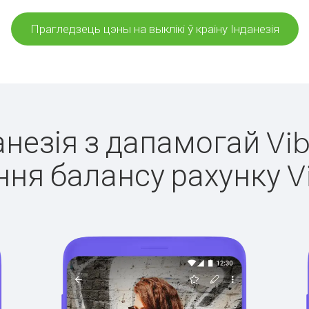
Прагледзець цэны на выклікі ў краіну Інданезія
данезія з дапамогай Vib
ня балансу рахунку V