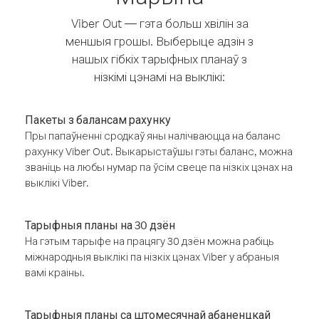
Viber Out — гэта больш хвілін за
меншыя грошы. Выберыце адзін з
нашых гібкіх тарыфных планаў з
нізкімі цэнамі на выклікі:
Пакеты з балансам рахунку
Пры папаўненні сродкаў яны налічваюцца на баланс
рахунку Viber Out. Выкарыстаўшы гэты баланс, можна
званіць на любы нумар па ўсім свеце па нізкіх цэнах на
выклікі Viber.
Тарыфныя планы на 30 дзён
На гэтым тарыфе на працягу 30 дзён можна рабіць
міжнародныя выклікі па нізкіх цэнах Viber у абраныя
вамі краіны.
Тарыфныя планы са штомесячнай абаненцкай