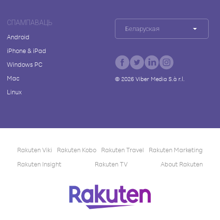
СПАМПАВАЦЬ
Беларуская
Android
iPhone & iPad
Windows PC
Mac
©
2026
Viber Media S.à r.l.
Linux
Rakuten Viki
Rakuten Kobo
Rakuten Travel
Rakuten Marketing
Rakuten Insight
Rakuten TV
About Rakuten