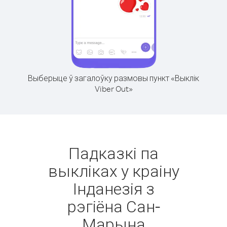
Выберыце ў загалоўку размовы пункт «Выклік
Viber Out»
Падказкі па
выкліках у краіну
Інданезія з
рэгіёна Сан-
Марына