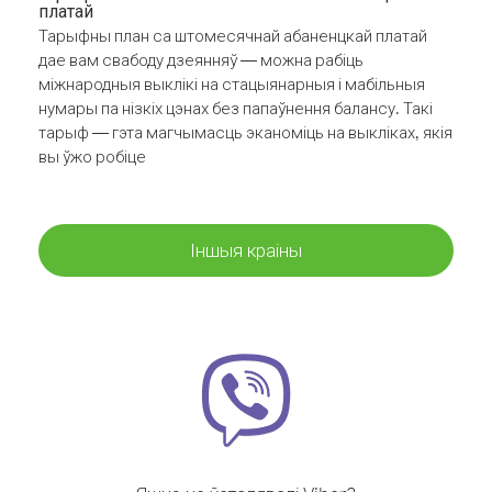
платай
Тарыфны план са штомесячнай абаненцкай платай
дае вам свабоду дзеянняў — можна рабіць
міжнародныя выклікі на стацыянарныя і мабільныя
нумары па нізкіх цэнах без папаўнення балансу. Такі
тарыф — гэта магчымасць эканоміць на выкліках, якія
вы ўжо робіце
Іншыя краіны