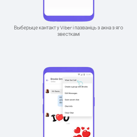
Выберыце кантакт у Viber і пазваніць з акна з яго
звесткамі