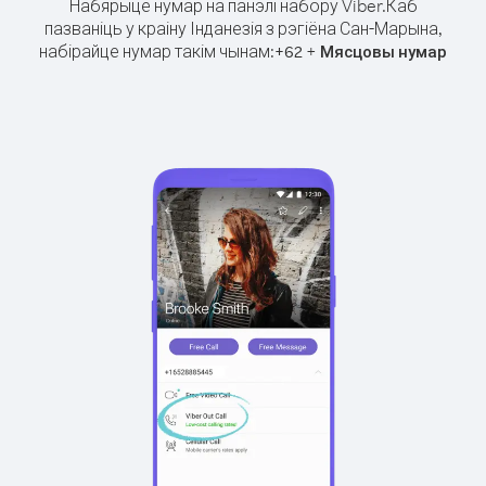
Набярыце нумар на панэлі набору Viber.
Каб
пазваніць у краіну Інданезія з рэгіёна Сан-Марына,
набірайце нумар такім чынам:
+
+
62
Мясцовы нумар