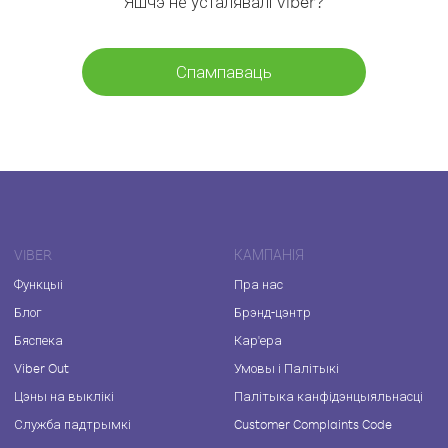
Яшчэ не ўсталявалі Viber?
Спампаваць
VIBER
КАМПАНІЯ
Функцыі
Пра нас
Блог
Брэнд-цэнтр
Бяспека
Кар'ера
Viber Out
Умовы і Палітыкі
Цэны на выклікі
Палітыка канфідэнцыяльнасці
Служба падтрымкі
Customer Complaints Code