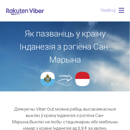
Увайсці
Togg
navig
Як пазваніць у краіну
Інданезія з рэгіёна Сан-
Марына
Дзякуючы Viber Out можна рабіць высакаякасныя
выклікі ў краіну Інданезія з рэгіёна Сан-
Марына.
Выклікі на любы стацыянарны або мабільны
нумар у краіне Інданезія ад 3.9 ¢ за хвіліну.