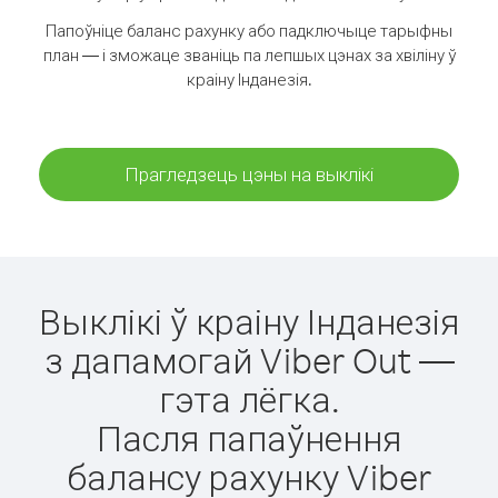
Папоўніце баланс рахунку або падключыце тарыфны
план — і зможаце званіць па лепшых цэнах за хвіліну ў
краіну Інданезія.
Прагледзець цэны на выклікі
Выклікі ў краіну Інданезія
з дапамогай Viber Out —
гэта лёгка.
Пасля папаўнення
балансу рахунку Viber