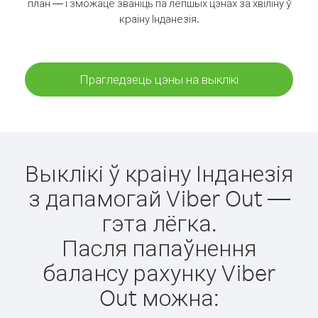
план — і зможаце званіць па лепшых цэнах за хвіліну ў
краіну Інданезія.
Прагледзець цэны на выклікі
Выклікі ў краіну Інданезія
з дапамогай Viber Out —
гэта лёгка.
Пасля папаўнення
балансу рахунку Viber
Out можна: