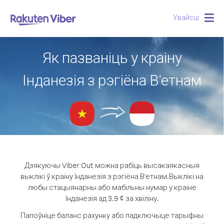
Увайсці
Togg
navig
Як пазваніць у краіну
Інданезія з рэгіёна В'етнам
Дзякуючы Viber Out можна рабіць высакаякасныя
выклікі ў краіну Інданезія з рэгіёна В'етнам.
Выклікі на
любы стацыянарны або мабільны нумар у краіне
Інданезія ад 3.9 ¢ за хвіліну.
Папоўніце баланс рахунку або падключыце тарыфны