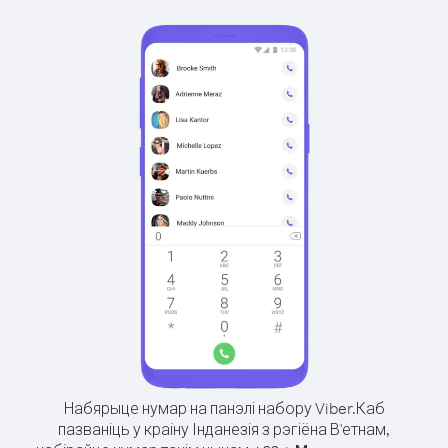
Набярыце нумар на панэлі набору Viber.
Каб
пазваніць у краіну Інданезія з рэгіёна В'етнам,