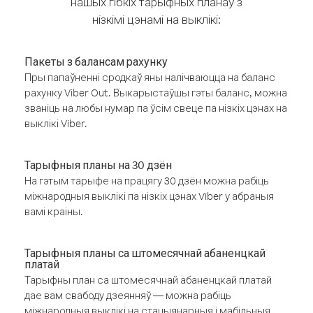
нашых гібкіх тарыфных планаў з
нізкімі цэнамі на выклікі:
Пакеты з балансам рахунку
Пры папаўненні сродкаў яны налічваюцца на баланс
рахунку Viber Out. Выкарыстаўшы гэты баланс, можна
званіць на любы нумар па ўсім свеце па нізкіх цэнах на
выклікі Viber.
Тарыфныя планы на 30 дзён
На гэтым тарыфе на працягу 30 дзён можна рабіць
міжнародныя выклікі па нізкіх цэнах Viber у абраныя
вамі краіны.
Тарыфныя планы са штомесячнай абаненцкай
платай
Тарыфны план са штомесячнай абаненцкай платай
дае вам свабоду дзеянняў — можна рабіць
міжнародныя выклікі на стацыянарныя і мабільныя