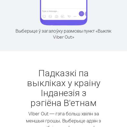
Выберыце ў загалоўку размовы пункт «Выклік
Viber Out»
Падказкі па
выкліках у краіну
Інданезія з
рэгіёна В'етнам
Viber Out — гэта больш хвілін за
меншыя грошы. Выберыце адзін з