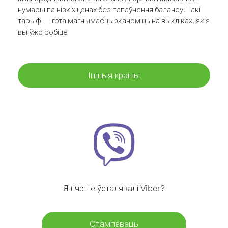
нумары па нізкіх цэнах без папаўнення балансу. Такі
тарыф — гэта магчымасць эканоміць на выкліках, якія
вы ўжо робіце
Іншыя краіны
Яшчэ не ўсталявалі Viber?
Спампаваць