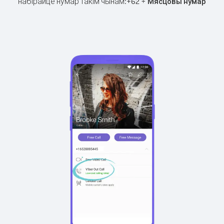
набірайце нумар такім чынам:
+
+
62
Мясцовы нумар