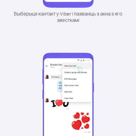
Выберыце кантакт у Viber і пазваніць з акна з яго
звесткамі