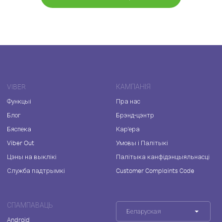
VIBER
КАМПАНІЯ
Функцыі
Пра нас
Блог
Брэнд-цэнтр
Бяспека
Кар'ера
Viber Out
Умовы і Палітыкі
Цэны на выклікі
Палітыка канфідэнцыяльнасці
Служба падтрымкі
Customer Complaints Code
СПАМПАВАЦЬ
Беларуская
Android