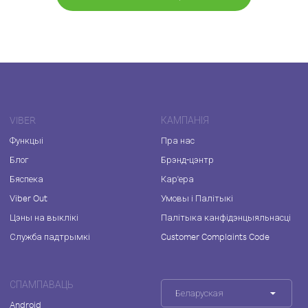
VIBER
КАМПАНІЯ
Функцыі
Пра нас
Блог
Брэнд-цэнтр
Бяспека
Кар'ера
Viber Out
Умовы і Палітыкі
Цэны на выклікі
Палітыка канфідэнцыяльнасці
Служба падтрымкі
Customer Complaints Code
СПАМПАВАЦЬ
Беларуская
Android