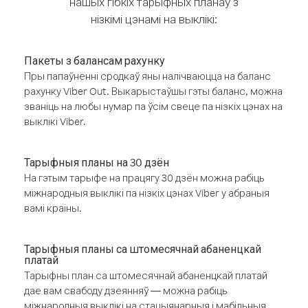
нашых гібкіх тарыфных планаў з
нізкімі цэнамі на выклікі:
Пакеты з балансам рахунку
Пры папаўненні сродкаў яны налічваюцца на баланс
рахунку Viber Out. Выкарыстаўшы гэты баланс, можна
званіць на любы нумар па ўсім свеце па нізкіх цэнах на
выклікі Viber.
Тарыфныя планы на 30 дзён
На гэтым тарыфе на працягу 30 дзён можна рабіць
міжнародныя выклікі па нізкіх цэнах Viber у абраныя
вамі краіны.
Тарыфныя планы са штомесячнай абаненцкай
платай
Тарыфны план са штомесячнай абаненцкай платай
дае вам свабоду дзеянняў — можна рабіць
міжнародныя выклікі на стацыянарныя і мабільныя