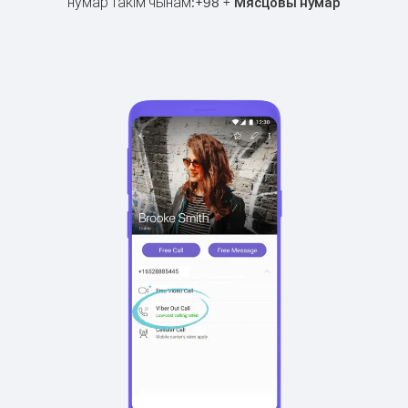
нумар такім чынам:
+
+
98
Мясцовы нумар