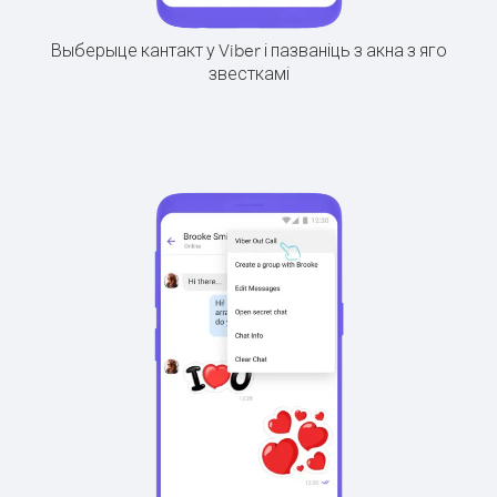
Выберыце кантакт у Viber і пазваніць з акна з яго
звесткамі