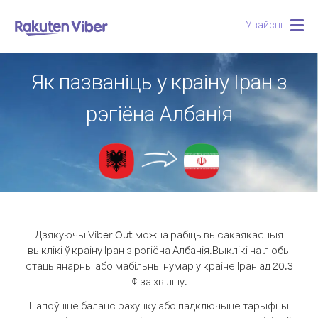
Увайсці
Togg
navig
Як пазваніць у краіну Іран з
рэгіёна Албанія
Дзякуючы Viber Out можна рабіць высакаякасныя
выклікі ў краіну Іран з рэгіёна Албанія.
Выклікі на любы
стацыянарны або мабільны нумар у краіне Іран ад 20.3
¢ за хвіліну.
Папоўніце баланс рахунку або падключыце тарыфны