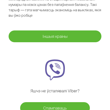
нумары па нізкіх цэнах без папаўнення балансу. Такі
тарыф — гэта магчымасць эканоміць на выкліках, якія
вы ўжо робіце
Іншыя краіны
Яшчэ не ўсталявалі Viber?
Спампаваць