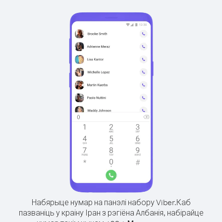
Набярыце нумар на панэлі набору Viber.
Каб
пазваніць у краіну Іран з рэгіёна Албанія, набірайце