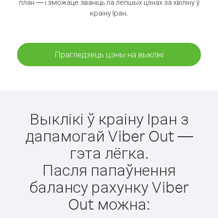
план — і зможаце званіць па лепшых цэнах за хвіліну ў
краіну Іран.
Прагледзець цэны на выклікі
Выклікі ў краіну Іран з
дапамогай Viber Out —
гэта лёгка.
Пасля папаўнення
балансу рахунку Viber
Out можна: