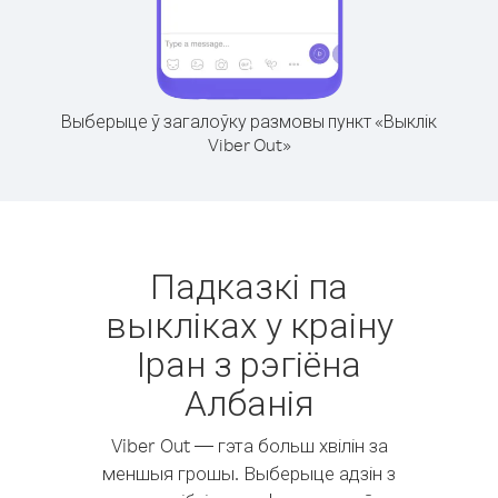
Выберыце ў загалоўку размовы пункт «Выклік
Viber Out»
Падказкі па
выкліках у краіну
Іран з рэгіёна
Албанія
Viber Out — гэта больш хвілін за
меншыя грошы. Выберыце адзін з