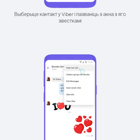
Выберыце кантакт у Viber і пазваніць з акна з яго
звесткамі