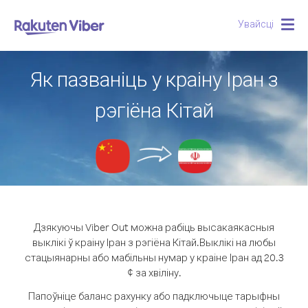
Увайсці
Togg
navig
Як пазваніць у краіну Іран з
рэгіёна Кітай
Дзякуючы Viber Out можна рабіць высакаякасныя
выклікі ў краіну Іран з рэгіёна Кітай.
Выклікі на любы
стацыянарны або мабільны нумар у краіне Іран ад 20.3
¢ за хвіліну.
Папоўніце баланс рахунку або падключыце тарыфны