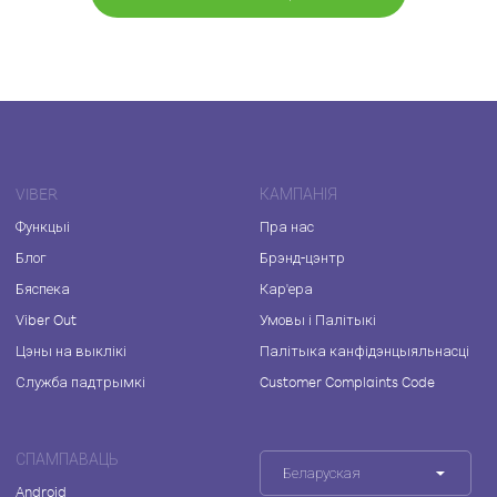
VIBER
КАМПАНІЯ
Функцыі
Пра нас
Блог
Брэнд-цэнтр
Бяспека
Кар'ера
Viber Out
Умовы і Палітыкі
Цэны на выклікі
Палітыка канфідэнцыяльнасці
Служба падтрымкі
Customer Complaints Code
СПАМПАВАЦЬ
Беларуская
Android