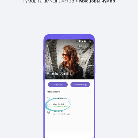
нумар такім чынам:
+
+
98
Мясцовы нумар