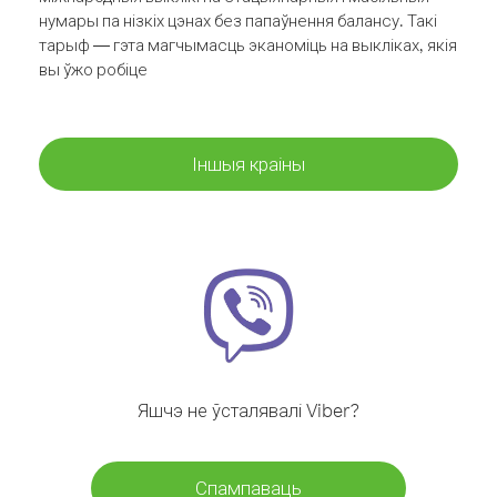
нумары па нізкіх цэнах без папаўнення балансу. Такі
тарыф — гэта магчымасць эканоміць на выкліках, якія
вы ўжо робіце
Іншыя краіны
Яшчэ не ўсталявалі Viber?
Спампаваць