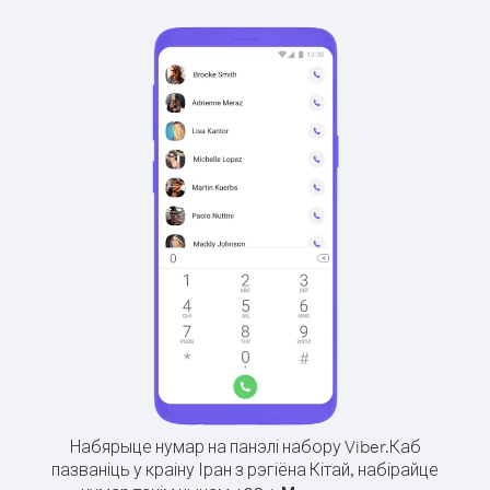
Набярыце нумар на панэлі набору Viber.
Каб
пазваніць у краіну Іран з рэгіёна Кітай, набірайце