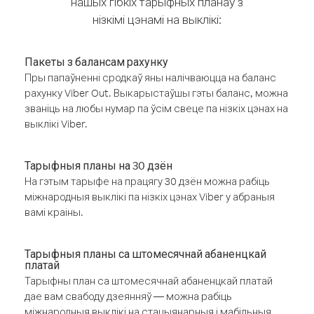
нашых гібкіх тарыфных планаў з
нізкімі цэнамі на выклікі:
Пакеты з балансам рахунку
Пры папаўненні сродкаў яны налічваюцца на баланс
рахунку Viber Out. Выкарыстаўшы гэты баланс, можна
званіць на любы нумар па ўсім свеце па нізкіх цэнах на
выклікі Viber.
Тарыфныя планы на 30 дзён
На гэтым тарыфе на працягу 30 дзён можна рабіць
міжнародныя выклікі па нізкіх цэнах Viber у абраныя
вамі краіны.
Тарыфныя планы са штомесячнай абаненцкай
платай
Тарыфны план са штомесячнай абаненцкай платай
дае вам свабоду дзеянняў — можна рабіць
міжнародныя выклікі на стацыянарныя і мабільныя