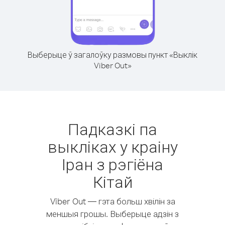
Выберыце ў загалоўку размовы пункт «Выклік
Viber Out»
Падказкі па
выкліках у краіну
Іран з рэгіёна
Кітай
Viber Out — гэта больш хвілін за
меншыя грошы. Выберыце адзін з