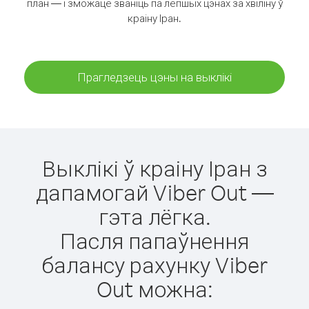
план — і зможаце званіць па лепшых цэнах за хвіліну ў
краіну Іран.
Прагледзець цэны на выклікі
Выклікі ў краіну Іран з
дапамогай Viber Out —
гэта лёгка.
Пасля папаўнення
балансу рахунку Viber
Out можна: