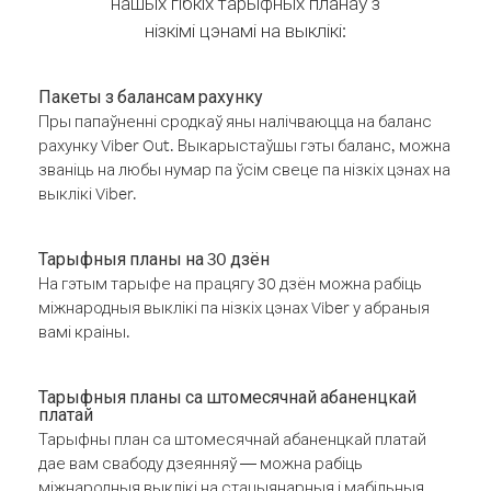
нашых гібкіх тарыфных планаў з
нізкімі цэнамі на выклікі:
Пакеты з балансам рахунку
Пры папаўненні сродкаў яны налічваюцца на баланс
рахунку Viber Out. Выкарыстаўшы гэты баланс, можна
званіць на любы нумар па ўсім свеце па нізкіх цэнах на
выклікі Viber.
Тарыфныя планы на 30 дзён
На гэтым тарыфе на працягу 30 дзён можна рабіць
міжнародныя выклікі па нізкіх цэнах Viber у абраныя
вамі краіны.
Тарыфныя планы са штомесячнай абаненцкай
платай
Тарыфны план са штомесячнай абаненцкай платай
дае вам свабоду дзеянняў — можна рабіць
міжнародныя выклікі на стацыянарныя і мабільныя