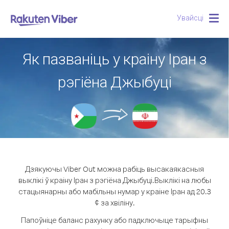
Увайсці
Togg
navig
Як пазваніць у краіну Іран з
рэгіёна Джыбуці
Дзякуючы Viber Out можна рабіць высакаякасныя
выклікі ў краіну Іран з рэгіёна Джыбуці.
Выклікі на любы
стацыянарны або мабільны нумар у краіне Іран ад 20.3
¢ за хвіліну.
Папоўніце баланс рахунку або падключыце тарыфны