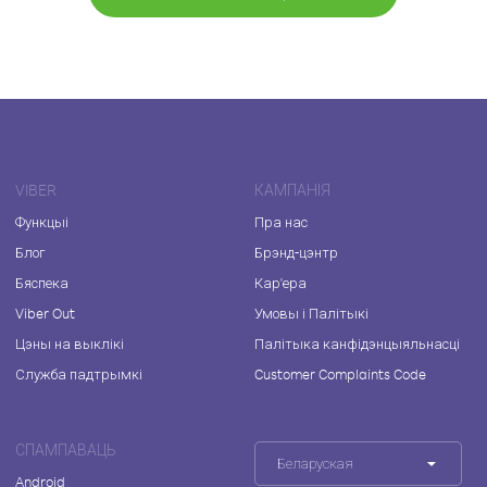
VIBER
КАМПАНІЯ
Функцыі
Пра нас
Блог
Брэнд-цэнтр
Бяспека
Кар'ера
Viber Out
Умовы і Палітыкі
Цэны на выклікі
Палітыка канфідэнцыяльнасці
Служба падтрымкі
Customer Complaints Code
СПАМПАВАЦЬ
Беларуская
Android