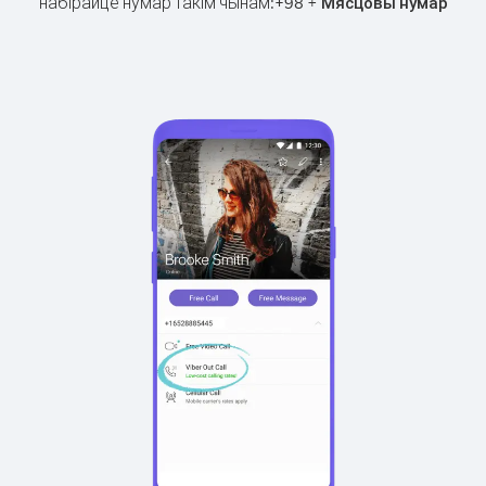
набірайце нумар такім чынам:
+
+
98
Мясцовы нумар