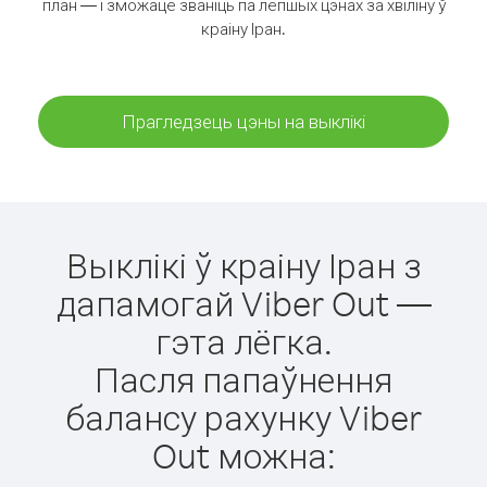
план — і зможаце званіць па лепшых цэнах за хвіліну ў
краіну Іран.
Прагледзець цэны на выклікі
Выклікі ў краіну Іран з
дапамогай Viber Out —
гэта лёгка.
Пасля папаўнення
балансу рахунку Viber
Out можна: