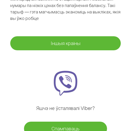
нумары па нізкіх цэнах без папаўнення балансу. Такі
тарыф — гэта магчымасць эканоміць на выкліках, якія
вы ўжо робіце
Іншыя краіны
Яшчэ не ўсталявалі Viber?
Спампаваць