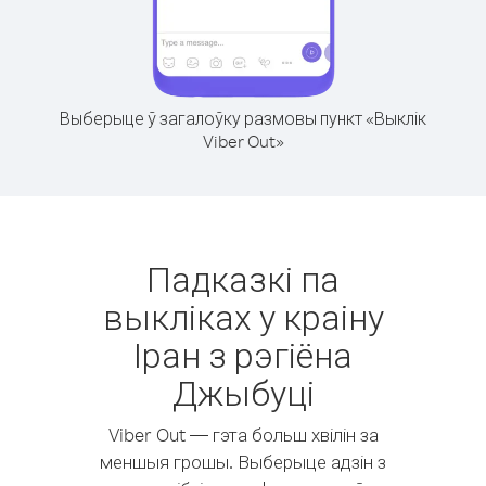
Выберыце ў загалоўку размовы пункт «Выклік
Viber Out»
Падказкі па
выкліках у краіну
Іран з рэгіёна
Джыбуці
Viber Out — гэта больш хвілін за
меншыя грошы. Выберыце адзін з