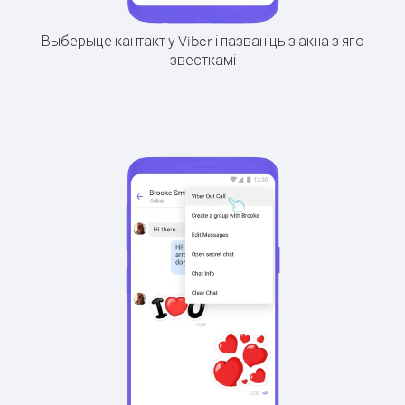
Выберыце кантакт у Viber і пазваніць з акна з яго
звесткамі