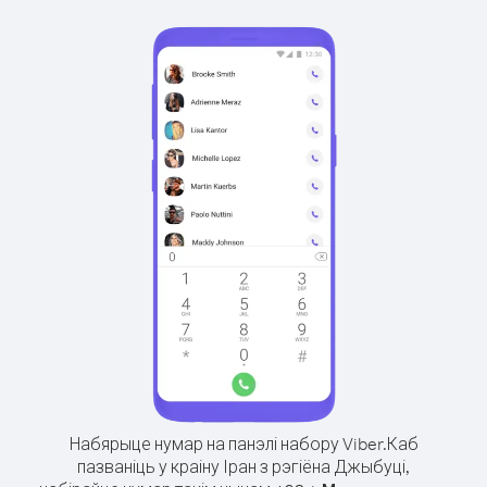
Набярыце нумар на панэлі набору Viber.
Каб
пазваніць у краіну Іран з рэгіёна Джыбуці,